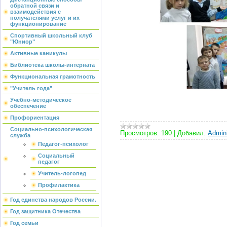
обратной связи и
взаимодействия с
получателями услуг и их
функционирование
Спортивный школьный клуб
"Юниор"
Активные каникулы
Библиотека школы-интерната
Функциональная грамотность
"Учитель года"
Учебно-методическое
обеспечение
Профориентация
Социально-психологическая
Просмотров:
190
|
Добавил:
Admini
служба
Педагог-психолог
Социальный
педагог
Учитель-логопед
Профилактика
Год единства народов России.
Год защитника Отечества
Год семьи