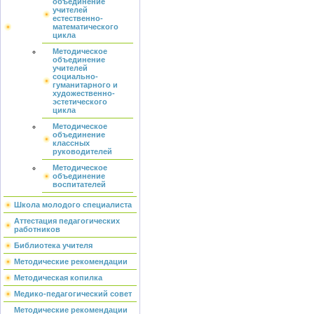
объединение
учителей
естественно-
математического
цикла
Методическое
объединение
учителей
социально-
гуманитарного и
художественно-
эстетического
цикла
Методическое
объединение
классных
руководителей
Методическое
объединение
воспитателей
Школа молодого специалиста
Аттестация педагогических
работников
Библиотека учителя
Методические рекомендации
Методическая копилка
Медико-педагогический совет
Методические рекомендации