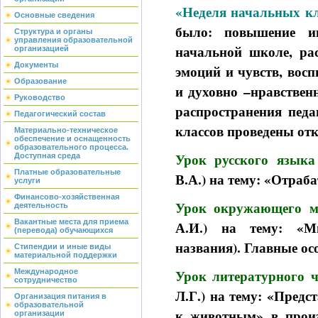
«Неделя начальных кл
Основные сведения
было: повышение и
Структура и органы
управления образовательной
начальной школе, рас
организацией
Документы
эмоций и чувств, вос
Образование
и духовно –нравствен
Руководство
распространения педа
Педагогический состав
классов проведены от
Материально-техническое
обеспечение и оснащенность
образовательного процесса.
Урок русского язык
Доступная среда
Платные образовательные
В.А.) на тему: «Отраб
услуги
Финансово-хозяйственная
Урок окружающего м
деятельность
Вакантные места для приема
А.И.) на тему: «М
(перевода) обучающихся
названия). Главные о
Стипендии и иные виды
материальной поддержки
Урок литературного ч
Международное
сотрудничество
Л.Г.) на тему: «Пред
Организация питания в
образовательной
к животным» в произ
организации