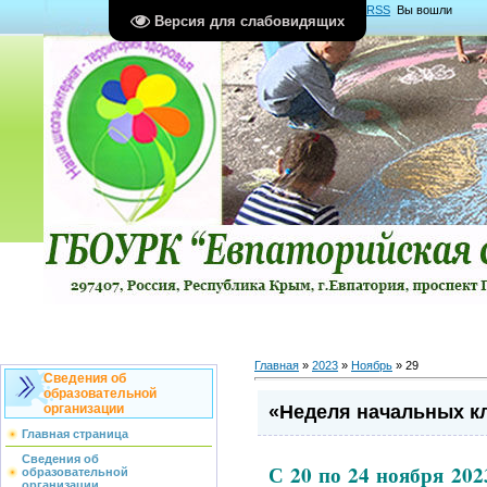
Главная
|
Регистрация
|
Вход
|
RSS
Вы вошли
Версия для слабовидящих
как
Гость
Группа "
Гости
"
Главная
»
2023
»
Ноябрь
»
29
Сведения об
образовательной
«Неделя начальных к
организации
Главная страница
Сведения об
С 20 по 24 ноября 202
образовательной
организации