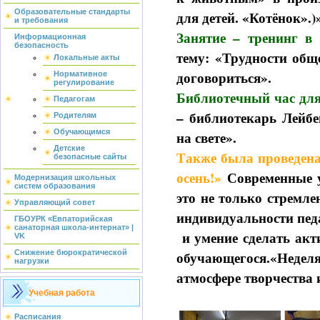
Образовательные стандарты
для детей. «Котёнок».)
и требования
Занятие – тренинг в
Информационная
безопасность
тему: «Трудности общ
Локальные акты
договориться».
Нормативное
регулирование
Библиотечный час для
Педагогам
– библиотекарь Лейбе
Родителям
Обучающимся
на свете».
Детские
Также была проведена
безопасные сайты
осень!»
Современные у
Модернизация школьных
систем образования
это не только стремл
Управляющий совет
индивидуальности пед
ГБОУРК «Евпаторийская
санаторная школа-интернат» |
и умение сделать ак
VK
обучающегося.«Нед
Снижение бюрократической
нагрузки
атмосфере творчества 
Учебная работа
Расписания