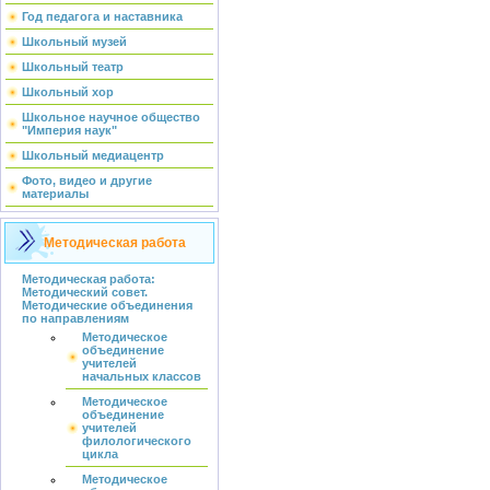
Год педагога и наставника
Школьный музей
Школьный театр
Школьный хор
Школьное научное общество
"Империя наук"
Школьный медиацентр
Фото, видео и другие
материалы
Методическая работа
Методическая работа:
Методический совет.
Методические объединения
по направлениям
Методическое
объединение
учителей
начальных классов
Методическое
объединение
учителей
филологического
цикла
Методическое