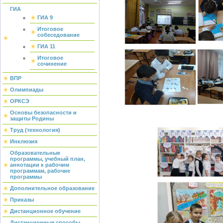
ГИА
ГИА 9
Итоговое
собеседование
ГИА 11
Итоговое
сочинение
ВПР
Олимпиады
ОРКСЭ
Основы безопасности и
защиты Родины
Труд (технология)
Инклюзия
Образовательные
программы, учебный план,
аннотации к рабочим
программам, рабочие
программы
Дополнительное образование
Приказы
Дистанционное обучение
Дистанционные способы