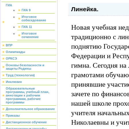
ГИА
Линейка.
ГИА 9
Итоговое
собеседование
Новая учебная нед
ГИА 11
традиционно с ли
Итоговое
сочинение
поднятию Государ
ВПР
Олимпиады
Федерации и Респ
ОРКСЭ
гимна. Сегодня на
Основы безопасности и
защиты Родины
грамотами обучаю
Труд (технология)
принявшие участи
Инклюзия
Образовательные
зачете по финансо
программы, учебный план,
аннотации к рабочим
программам, рабочие
нашей школе прох
программы
Дополнительное образование
учителя начальны
Приказы
Николаевны и учи
Дистанционное обучение
Дистанционные способы