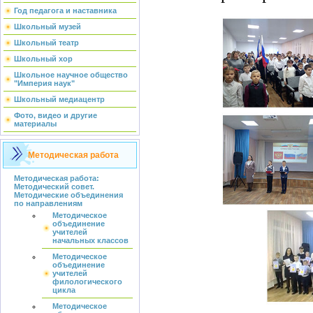
Год педагога и наставника
Школьный музей
Школьный театр
Школьный хор
Школьное научное общество
"Империя наук"
Школьный медиацентр
Фото, видео и другие
материалы
Методическая работа
Методическая работа:
Методический совет.
Методические объединения
по направлениям
Методическое
объединение
учителей
начальных классов
Методическое
объединение
учителей
филологического
цикла
Методическое