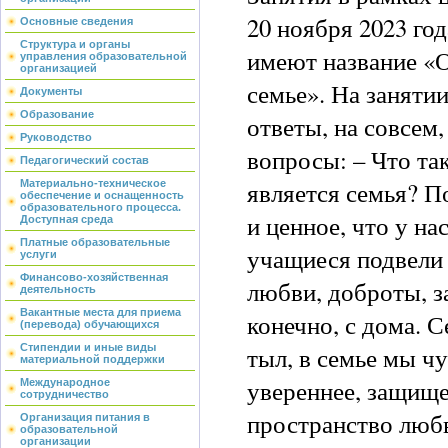
20 ноября 2023 го
Основные сведения
Структура и органы
имеют название «
управления образовательной
организацией
семье». На заняти
Документы
Образование
ответы, на совсем,
Руководство
вопросы: – Что та
Педагогический состав
является семья? П
Материально-техническое
обеспечение и оснащенность
образовательного процесса.
и ценное, что у на
Доступная среда
Платные образовательные
учащиеся подвели 
услуги
Финансово-хозяйственная
любви, доброты, з
деятельность
Вакантные места для приема
конечно, с дома. С
(перевода) обучающихся
тыл, в семье мы чу
Стипендии и иные виды
материальной поддержки
увереннее, защище
Международное
сотрудничество
пространство любв
Организация питания в
образовательной
организации