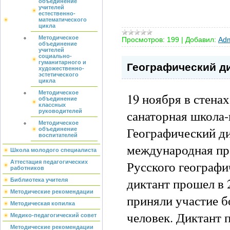
объединение
учителей
естественно-
математического
цикла
Методическое
Просмотров:
199
|
Добавил:
Adm
объединение
учителей
социально-
гуманитарного и
Географический д
художественно-
эстетического
цикла
Методическое
19 ноября в стен
объединение
классных
санаторная школа-
руководителей
Методическое
Географический ди
объединение
воспитателей
международная пр
Школа молодого специалиста
Русского географ
Аттестация педагогических
работников
диктант прошел в 2
Библиотека учителя
Методические рекомендации
приняли участие б
Методическая копилка
человек. Диктант п
Медико-педагогический совет
Методические рекомендации