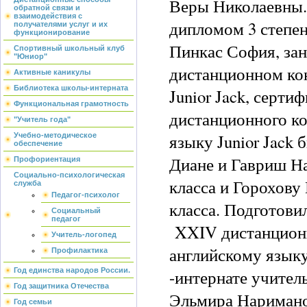
Веры Николаевны
обратной связи и
взаимодействия с
дипломом 3 степен
получателями услуг и их
функционирование
Пинкас София, зан
Спортивный школьный клуб
"Юниор"
дистанционном ко
Активные каникулы
Библиотека школы-интерната
Junior Jack, серт
Функциональная грамотность
дистанционного ко
"Учитель года"
языку Junior Jack
Учебно-методическое
обеспечение
Диане и Гавриш Н
Профориентация
Социально-психологическая
класса и Горохову
служба
Педагог-психолог
класса. Подготови
Социальный
педагог
XXIV дистанционн
Учитель-логопед
английскому языку
Профилактика
-интернате учител
Год единства народов России.
Год защитника Отечества
Эльмира Наримано
Год семьи