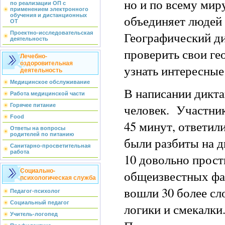
но и по всему мир
по реализации ОП с
применением электронного
обучения и дистанционных
объединяет людей
ОТ
Географический д
Проектно-исследовательская
деятельность
проверить свои ге
Лечебно-
оздоровительная
узнать интересные
деятельность
Медицинское обслуживание
В написании дикта
Работа медицинской части
человек. Участник
Горячее питание
Food
45 минут, ответил
Ответы на вопросы
родителей по питанию
были разбиты на д
Санитарно-просветительная
работа
10 довольно прост
Социально-
общеизвестных фа
психологическая служба
вошли 30 более с
Педагог-психолог
Социальный педагог
логики и смекалки
Учитель-логопед