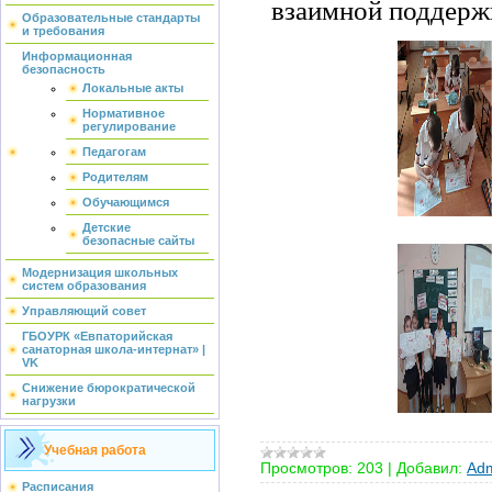
взаимной поддерж
Образовательные стандарты
и требования
Информационная
безопасность
Локальные акты
Нормативное
регулирование
Педагогам
Родителям
Обучающимся
Детские
безопасные сайты
Модернизация школьных
систем образования
Управляющий совет
ГБОУРК «Евпаторийская
санаторная школа-интернат» |
VK
Снижение бюрократической
нагрузки
Учебная работа
Просмотров:
203
|
Добавил:
Adm
Расписания