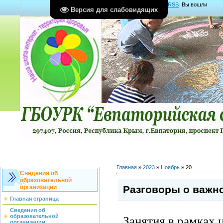
Главная
|
Регистрация
|
Вход
|
RSS
Вы вошли
Версия для слабовидящих
как
Гость
Группа "
Гости
"
Главная
»
2023
»
Ноябрь
»
20
Сведения об
образовательной
Разговоры о важн
организации
Главная страница
Сведения об
Занятия в рамках 
образовательной
организации