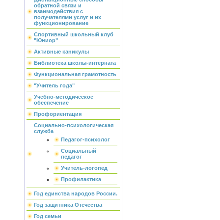
обратной связи и
взаимодействия с
получателями услуг и их
функционирование
Спортивный школьный клуб
"Юниор"
Активные каникулы
Библиотека школы-интерната
Функциональная грамотность
"Учитель года"
Учебно-методическое
обеспечение
Профориентация
Социально-психологическая
служба
Педагог-психолог
Социальный
педагог
Учитель-логопед
Профилактика
Год единства народов России.
Год защитника Отечества
Год семьи