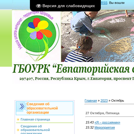
Главная
|
Регистрация
|
Вход
|
RSS
Вы вошли
Версия для слабовидящих
как
Гость
Группа "
Гости
"
Главная
»
2023
»
Октябрь
Сведения об
образовательной
организации
27 Октября, Пятница
Главная страница
15:43
«Я – россиянин»
Сведения об
15:32
Мероприятия
образовательной
организации