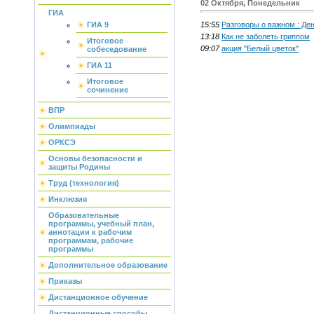
02 Октября, Понедельник
ГИА
15:55
Разговоры о важном : Де
ГИА 9
13:18
Как не заболеть гриппом
Итоговое
09:07
акция "Белый цветок"
собеседование
ГИА 11
Итоговое
сочинение
ВПР
Олимпиады
ОРКСЭ
Основы безопасности и
защиты Родины
Труд (технология)
Инклюзия
Образовательные
программы, учебный план,
аннотации к рабочим
программам, рабочие
программы
Дополнительное образование
Приказы
Дистанционное обучение
Дистанционные способы