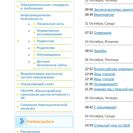
12 Октября, Четверг
Образовательные стандарты
и требования
09:56
Эколята-молодые защитн
08:49
Мероприятия
Информационная
безопасность
11 Октября, Среда
Локальные акты
Нормативное
07:52
Олимпиада
регулирование
Педагогам
10 Октября, Вторник
Родителям
08:01
Линейка
Обучающимся
06 Октября, Пятница
Детские
безопасные сайты
12:52
Всероссийская олимпиад
Модернизация школьных
12:49
День учителя!
систем образования
12:30
День учителя
11:35
Поздравления!!!
Управляющий совет
11:29
Знакомства с Красной кни
ГБОУРК «Евпаторийская
санаторная школа-интернат» |
05 Октября, Четверг
VK
Снижение бюрократической
08:42
С праздником!!
нагрузки
04 Октября, Среда
Учебная работа
14:59
Открытый урок по ОБЖ
Расписания