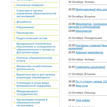
26 Октября, Четверг
Основные сведения
10:33
Международный день шко
Структура и органы
управления образовательной
организацией
24 Октября, Вторник
Документы
13:36
Мероприятие, посвященн
партизан и подпольщиков.
Образование
13:04
Мероприятия
Руководство
23 Октября, Понедельник
Педагогический состав
Материально-техническое
15:33
Разговоры о важном"Ден
обеспечение и оснащенность
назначения"
образовательного процесса.
15:03
Лаборант-микробиолог
Доступная среда
Платные образовательные
19 Октября, Четверг
услуги
Финансово-хозяйственная
11:20
Олимпиады школьников
деятельность
17 Октября, Вторник
Вакантные места для приема
(перевода) обучающихся
16:18
По ту сторону экрана. 115
Стипендии и иные виды
16:08
День отца
материальной поддержки
Международное
13 Октября, Пятница
сотрудничество
Организация питания в
20:20
Урок химии.
образовательной
организации