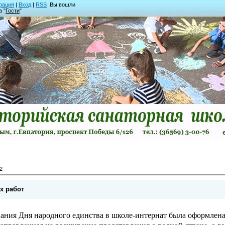
рация
|
Вход
|
RSS
Вы вошли
а "
Гости
"
2
х работ
ания Дня народного единства в школе-интернат была оформлена