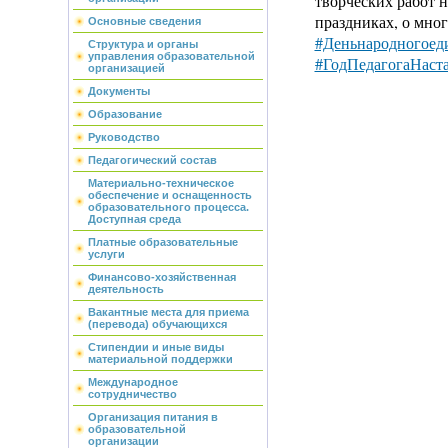
творческих работ 
праздниках, о мно
Основные сведения
#Деньнародногоед
Структура и органы
управления образовательной
#ГодПедагогаНаст
организацией
Документы
Образование
Руководство
Педагогический состав
Материально-техническое
обеспечение и оснащенность
образовательного процесса.
Доступная среда
Платные образовательные
услуги
Финансово-хозяйственная
деятельность
Вакантные места для приема
(перевода) обучающихся
Стипендии и иные виды
материальной поддержки
Международное
сотрудничество
Организация питания в
образовательной
организации