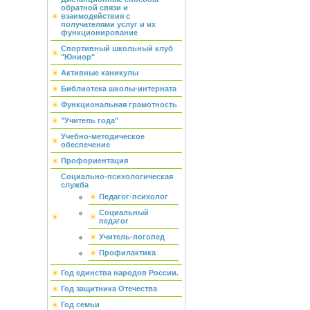
обратной связи и
взаимодействия с
получателями услуг и их
функционирование
Спортивный школьный клуб
"Юниор"
Активные каникулы
Библиотека школы-интерната
Функциональная грамотность
"Учитель года"
Учебно-методическое
обеспечение
Профориентация
Социально-психологическая
служба
Педагог-психолог
Социальный
педагог
Учитель-логопед
Профилактика
Год единства народов России.
Год защитника Отечества
Год семьи