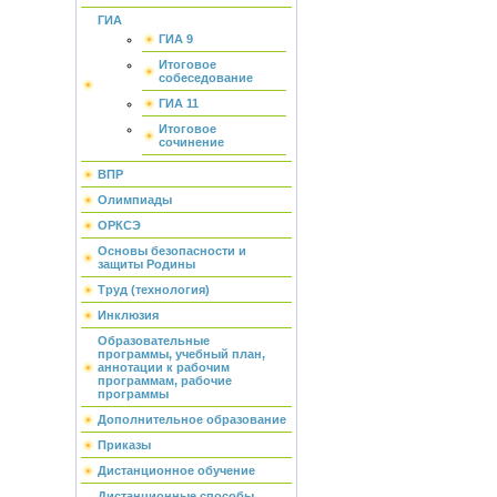
ГИА
ГИА 9
Итоговое
собеседование
ГИА 11
Итоговое
сочинение
ВПР
Олимпиады
ОРКСЭ
Основы безопасности и
защиты Родины
Труд (технология)
Инклюзия
Образовательные
программы, учебный план,
аннотации к рабочим
программам, рабочие
программы
Дополнительное образование
Приказы
Дистанционное обучение
Дистанционные способы