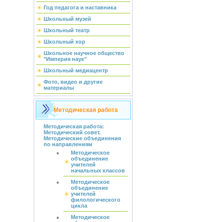
Год педагога и наставника
Школьный музей
Школьный театр
Школьный хор
Школьное научное общество
"Империя наук"
Школьный медиацентр
Фото, видео и другие
материалы
Методическая работа
Методическая работа:
Методический совет.
Методические объединения
по направлениям
Методическое
объединение
учителей
начальных классов
Методическое
объединение
учителей
филологического
цикла
Методическое