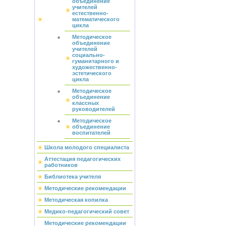
объединение
учителей
естественно-
математического
цикла
Методическое
объединение
учителей
социально-
гуманитарного и
художественно-
эстетического
цикла
Методическое
объединение
классных
руководителей
Методическое
объединение
воспитателей
Школа молодого специалиста
Аттестация педагогических
работников
Библиотека учителя
Методические рекомендации
Методическая копилка
Медико-педагогический совет
Методические рекомендации