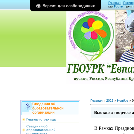
Главная
|
Регист
Версия для слабовидящих
как
Гость
Групп
Главная
»
2023
»
Ноябрь
»
0
Сведения об
образовательной
Выставка творчески
организации
Главная страница
Сведения об
В Рамках Празднов
образовательной
организации