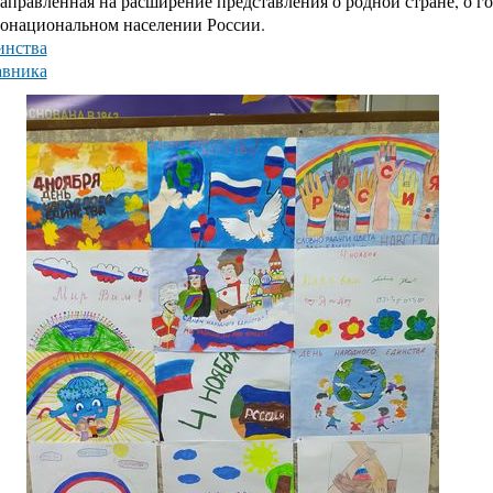
направленная на расширение представления о родной стране, о г
гонациональном населении России.
инства
авника