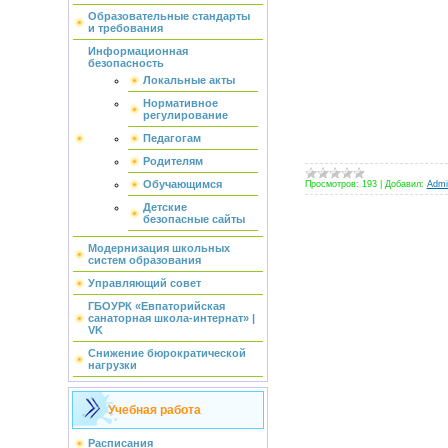
Образовательные стандарты
и требования
Информационная
безопасность
Локальные акты
Нормативное
регулирование
Педагогам
Родителям
Обучающимся
Просмотров:
193
|
Добавил:
Admin
Детские
безопасные сайты
Модернизация школьных
систем образования
Управляющий совет
ГБОУРК «Евпаторийская
санаторная школа-интернат» |
VK
Снижение бюрократической
нагрузки
Учебная работа
Расписания