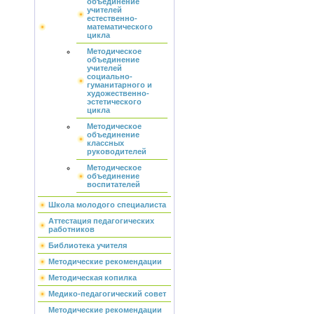
объединение
учителей
естественно-
математического
цикла
Методическое
объединение
учителей
социально-
гуманитарного и
художественно-
эстетического
цикла
Методическое
объединение
классных
руководителей
Методическое
объединение
воспитателей
Школа молодого специалиста
Аттестация педагогических
работников
Библиотека учителя
Методические рекомендации
Методическая копилка
Медико-педагогический совет
Методические рекомендации