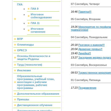
07 Сентября, Четверг
ГИА
ГИА 9
16:46
Памятки!!!
Итоговое
собеседование
05 Сентября, Вторник
ГИА 11
19:26
Мероприятие по профилак
Итоговое
травматизма!
сочинение
04 Сентября, Понедельник
ВПР
Олимпиады
20:18
Разговор о важном!!!
20:04
Движение первых!!
ОРКСЭ
19:40
Линейка!!!
Основы безопасности и
13:27
Заседание медико-педаго
защиты Родины
Труд (технология)
03 Сентября, Воскресенье
Инклюзия
09:53
Торжественное мероприяти
Образовательные
программы, учебный план,
01 Сентября, Пятница
аннотации к рабочим
программам, рабочие
17:23
Поздравление
программы
Дополнительное образование
Приказы
Дистанционное обучение
Дистанционные способы