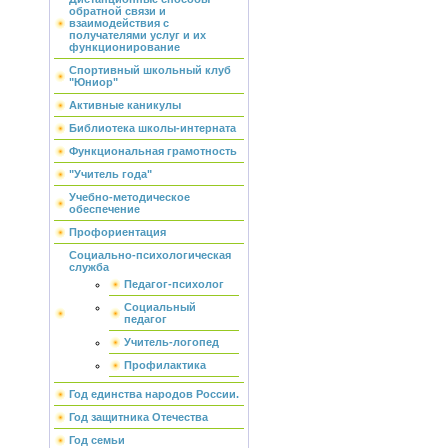
обратной связи и
взаимодействия с
получателями услуг и их
функционирование
Спортивный школьный клуб
"Юниор"
Активные каникулы
Библиотека школы-интерната
Функциональная грамотность
"Учитель года"
Учебно-методическое
обеспечение
Профориентация
Социально-психологическая
служба
Педагог-психолог
Социальный
педагог
Учитель-логопед
Профилактика
Год единства народов России.
Год защитника Отечества
Год семьи