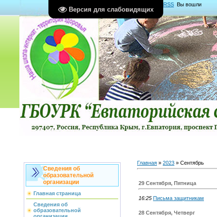
Главная
|
Регистрация
|
Вход
|
RSS
Вы вошли
Версия для слабовидящих
как
Гость
Группа "
Гости
"
Главная
»
2023
»
Сентябрь
Сведения об
образовательной
организации
29 Сентября, Пятница
Главная страница
16:25
Письма защитникам
Сведения об
образовательной
28 Сентября, Четверг
организации