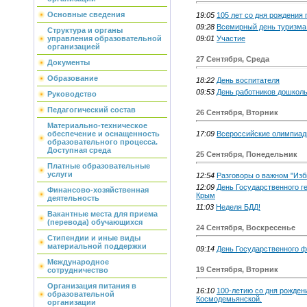
Основные сведения
19:05
105 лет со дня рождения 
09:28
Всемирный день туризма
Структура и органы
09:01
Участие
управления образовательной
организацией
27 Сентября, Среда
Документы
Образование
18:22
День воспитателя
09:53
День работников дошколь
Руководство
Педагогический состав
26 Сентября, Вторник
Материально-техническое
17:09
Всероссийские олимпиа
обеспечение и оснащенность
образовательного процесса.
Доступная среда
25 Сентября, Понедельник
Платные образовательные
услуги
12:54
Разговоры о важном "Изб
12:09
День Государственного г
Финансово-хозяйственная
Крым
деятельность
11:03
Неделя БДД!
Вакантные места для приема
(перевода) обучающихся
24 Сентября, Воскресенье
Стипендии и иные виды
материальной поддержки
09:14
День Государственного ф
Международное
19 Сентября, Вторник
сотрудничество
Организация питания в
16:10
100-летию со дня рожден
образовательной
Космодемьянской.
организации