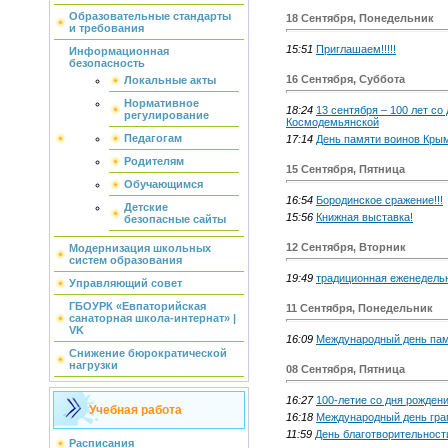
Образовательные стандарты
18 Сентября, Понедельник
и требования
15:51
Приглашаем!!!!!
Информационная
безопасность
16 Сентября, Суббота
Локальные акты
Нормативное
18:24
13 сентября – 100 лет со
регулирование
Космодемьянской
Педагогам
17:14
День памяти воинов Кры
Родителям
15 Сентября, Пятница
Обучающимся
16:54
Бородинское сражение!!!
Детские
15:56
Книжная выставка!
безопасные сайты
12 Сентября, Вторник
Модернизация школьных
систем образования
19:49
традиционная еженедельн
Управляющий совет
ГБОУРК «Евпаторийская
11 Сентября, Понедельник
санаторная школа-интернат» |
VK
16:09
Международный день пам
Снижение бюрократической
нагрузки
08 Сентября, Пятница
16:27
100-летие со дня рождени
Учебная работа
16:18
Международный день гра
11:59
День благотворительност
Расписания