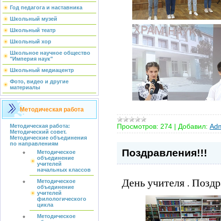
Год педагога и наставника
Школьный музей
Школьный театр
Школьный хор
Школьное научное общество
"Империя наук"
Школьный медиацентр
Фото, видео и другие
материалы
Методическая работа
Просмотров:
274
|
Добавил:
Adm
Методическая работа:
Методический совет.
Методические объединения
по направлениям
Поздравления!!!
Методическое
объединение
учителей
начальных классов
День учителя . Позд
Методическое
объединение
учителей
филологического
цикла
Методическое