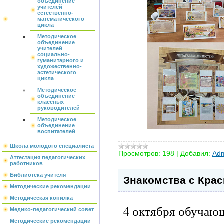
объединение
учителей
естественно-
математического
цикла
Методическое
объединение
учителей
социально-
гуманитарного и
художественно-
эстетического
цикла
Методическое
объединение
классных
руководителей
Методическое
объединение
воспитателей
Школа молодого специалиста
Просмотров:
198
|
Добавил:
Adm
Аттестация педагогических
работников
Библиотека учителя
Знакомства с Крас
Методические рекомендации
Методическая копилка
4 октября обучающ
Медико-педагогический совет
Методические рекомендации