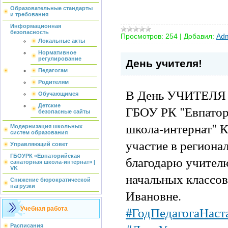
Образовательные стандарты
и требования
Информационная
безопасность
Просмотров:
254
|
Добавил:
Adm
Локальные акты
Нормативное
регулирование
День учителя!
Педагогам
Родителям
В День УЧИТЕЛЯ у
Обучающимся
Детские
ГБОУ РК "Евпатор
безопасные сайты
школа-интернат" 
Модернизация школьных
систем образования
участие в региона
Управляющий совет
ГБОУРК «Евпаторийская
благодарю учител
санаторная школа-интернат» |
VK
начальных классо
Снижение бюрократической
нагрузки
Ивановне.
#ГодПедагогаНас
Учебная работа
Расписания