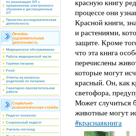
красную книгу ре
по реализации ОП с
применением электронного
процессе они узна
обучения и дистанционных
ОТ
Красной книги, з
Проектно-исследовательская
деятельность
и растениями, кот
Лечебно-
оздоровительная
защите. Кроме того
деятельность
что эта книга особ
Медицинское обслуживание
Работа медицинской части
перечислены живот
Горячее питание
которые могут исч
Food
Ответы на вопросы
красный. Он, как 
родителей по питанию
Санитарно-просветительная
светофора, преду
работа
Может случиться б
Социально-
психологическая служба
животные могут ис
Педагог-психолог
#краснаякнига
Социальный педагог
Учитель-логопед