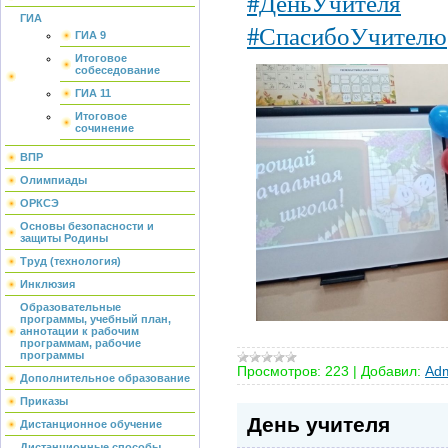
#ДеньУчителя
ГИА
#СпасибоУчителю
ГИА 9
Итоговое
собеседование
ГИА 11
Итоговое
сочинение
ВПР
Олимпиады
ОРКСЭ
Основы безопасности и
защиты Родины
Труд (технология)
Инклюзия
Образовательные
программы, учебный план,
аннотации к рабочим
программам, рабочие
программы
Просмотров:
223
|
Добавил:
Adm
Дополнительное образование
Приказы
День учителя
Дистанционное обучение
Дистанционные способы