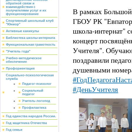
обратной связи и
взаимодействия с
В рамках Большой
получателями услуг и их
функционирование
ГБОУ РК "Евпатор
Спортивный школьный клуб
"Юниор"
школа-интернат" 
Активные каникулы
концерт посвящён
Библиотека школы-интерната
Функциональная грамотность
Учителя". Обуча
"Учитель года"
поздравили педаго
Учебно-методическое
обеспечение
душевными номер
Профориентация
Социально-психологическая
#ГодПедагогаНас
служба
Педагог-психолог
#ДеньУчителя
Социальный
педагог
Учитель-логопед
Профилактика
Год единства народов России.
Год защитника Отечества
Год семьи