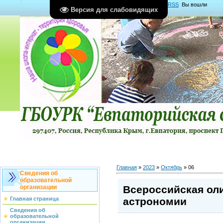
Главная
|
Регистрация
|
Вход
|
RSS
Вы вошли
Версия для слабовидящих
как
Гость
Группа "
Гости
"
Главная
»
2023
»
Октябрь
»
06
Сведения об
образовательной
Всероссийская ол
организации
астрономии
Главная страница
Сведения об
образовательной
организации