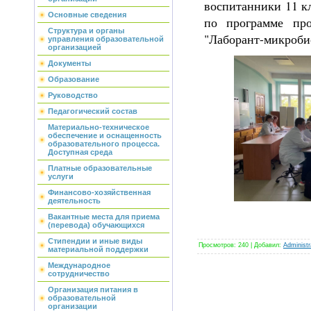
воспитанники 11 к
Основные сведения
по программе про
Структура и органы
"Лаборант-микроби
управления образовательной
организацией
Документы
Образование
Руководство
Педагогический состав
Материально-техническое
обеспечение и оснащенность
образовательного процесса.
Доступная среда
Платные образовательные
услуги
Финансово-хозяйственная
деятельность
Вакантные места для приема
(перевода) обучающихся
Стипендии и иные виды
Просмотров
:
240
|
Добавил
:
Administr
материальной поддержки
Международное
сотрудничество
Организация питания в
образовательной
организации