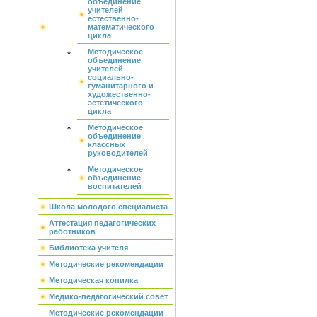
объединение
учителей
естественно-
математического
цикла
Методическое
объединение
учителей
социально-
гуманитарного и
художественно-
эстетического
цикла
Методическое
объединение
классных
руководителей
Методическое
объединение
воспитателей
Школа молодого специалиста
Аттестация педагогических
работников
Библиотека учителя
Методические рекомендации
Методическая копилка
Медико-педагогический совет
Методические рекомендации