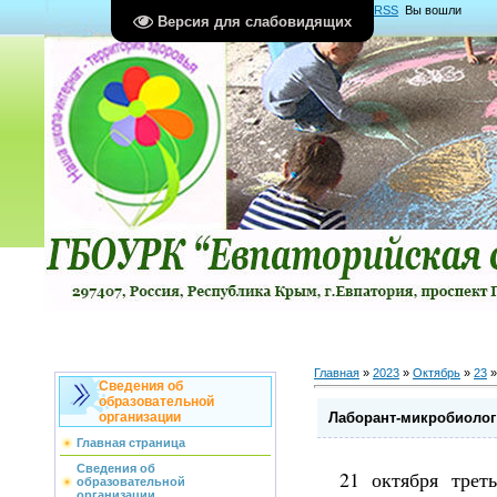
Главная
|
Регистрация
|
Вход
|
RSS
Вы вошли
Версия для слабовидящих
как
Гость
Группа "
Гости
"
Главная
»
2023
»
Октябрь
»
23
»
Сведения об
образовательной
Лаборант-микробиолог
организации
Главная страница
Сведения об
21 октября треть
образовательной
организации