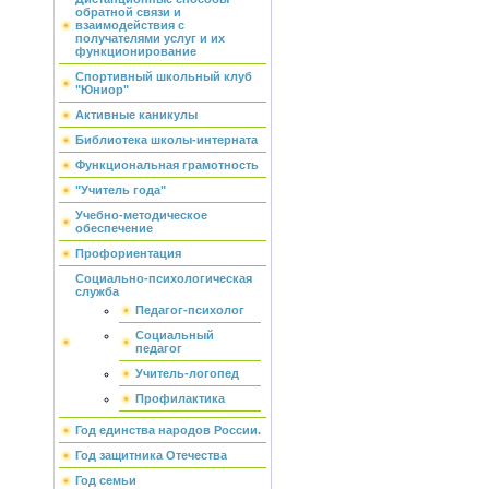
обратной связи и
взаимодействия с
получателями услуг и их
функционирование
Спортивный школьный клуб
"Юниор"
Активные каникулы
Библиотека школы-интерната
Функциональная грамотность
"Учитель года"
Учебно-методическое
обеспечение
Профориентация
Социально-психологическая
служба
Педагог-психолог
Социальный
педагог
Учитель-логопед
Профилактика
Год единства народов России.
Год защитника Отечества
Год семьи