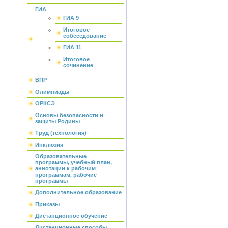
ГИА
ГИА 9
Итоговое
собеседование
ГИА 11
Итоговое
сочинение
ВПР
Олимпиады
ОРКСЭ
Основы безопасности и
защиты Родины
Труд (технология)
Инклюзия
Образовательные
программы, учебный план,
аннотации к рабочим
программам, рабочие
программы
Дополнительное образование
Приказы
Дистанционное обучение
Дистанционные способы