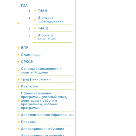
ГИА
ГИА 9
Итоговое
собеседование
ГИА 11
Итоговое
сочинение
ВПР
Олимпиады
ОРКСЭ
Основы безопасности и
защиты Родины
Труд (технология)
Инклюзия
Образовательные
программы, учебный план,
аннотации к рабочим
программам, рабочие
программы
Дополнительное образование
Приказы
Дистанционное обучение
Дистанционные способы