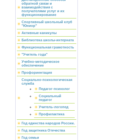
обратной связи и
взаимодействия с
получателями услуг и их
функционирование
Спортивный школьный клуб
"Юниор"
Активные каникулы
Библиотека школы-интерната
Функциональная грамотность
"Учитель года"
Учебно-методическое
обеспечение
Профориентация
Социально-психологическая
служба
Педагог-психолог
Социальный
педагог
Учитель-логопед
Профилактика
Год единства народов России.
Год защитника Отечества
Год семьи