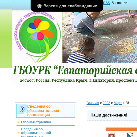
Главная
|
Регистрация
|
Вход
|
RSS
Вы вошли
Версия для слабовидящих
как
Гость
Группа "
Гости
"
Главная
»
2022
»
Март
»
28
Сведения об
образовательной
Наши достижения!
организации
Главная страница
Сведения об
образовательной
организации