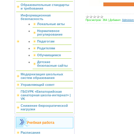
Образовательные стандарты
и требования
Информационная
безопасность
Просмотров:
364
|
Добавил:
Administr
Локальные акты
Нормативное
регулирование
Педагогам
Родителям
Обучающимся
Детские
безопасные сайты
Модернизация школьных
систем образования
Управляющий совет
ГБОУРК «Евпаторийская
санаторная школа-интернат» |
VK
Снижение бюрократической
нагрузки
Учебная работа
Расписания