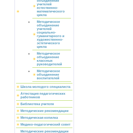
объединение
учителей
естественно-
математического
цикла
Методическое
объединение
учителей
социально-
гуманитарного и
художественно-
эстетического
цикла
Методическое
объединение
классных
руководителей
Методическое
объединение
воспитателей
Школа молодого специалиста
Аттестация педагогических
работников
Библиотека учителя
Методические рекомендации
Методическая копилка
Медико-педагогический совет
Методические рекомендации