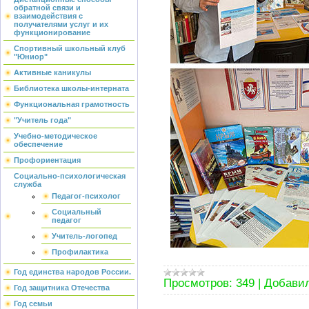
обратной связи и
взаимодействия с
получателями услуг и их
функционирование
Спортивный школьный клуб
"Юниор"
Активные каникулы
Библиотека школы-интерната
Функциональная грамотность
"Учитель года"
Учебно-методическое
обеспечение
Профориентация
Социально-психологическая
служба
Педагог-психолог
Социальный
педагог
Учитель-логопед
Профилактика
Год единства народов России.
Просмотров:
349
|
Добавил
Год защитника Отечества
Год семьи