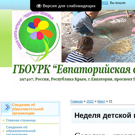
Главная
|
Регистрация
|
Вход
|
RSS
Вы вошли
Версия для слабовидящих
как
Гость
Группа "
Гости
"
Главная
»
2022
»
Март
»
21
Сведения об
образовательной
Неделя детской
организации
Главная страница
Сведения об
образовательной
организации