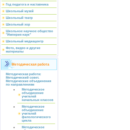
Год педагога и наставника
Школьный музей
Школьный театр
Школьный хор
Школьное научное общество
"Империя наук"
Школьный медиацентр
Фото, видео и другие
материалы
Методическая работа
Методическая работа:
Методический совет.
Методические объединения
по направлениям
Методическое
объединение
учителей
начальных классов
Методическое
объединение
учителей
филологического
цикла
Методическое