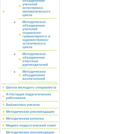
объединение
учителей
естественно-
математического
цикла
Методическое
объединение
учителей
социально-
гуманитарного и
художественно-
эстетического
цикла
Методическое
объединение
классных
руководителей
Методическое
объединение
воспитателей
Школа молодого специалиста
Аттестация педагогических
работников
Библиотека учителя
Методические рекомендации
Методическая копилка
Медико-педагогический совет
Методические рекомендации