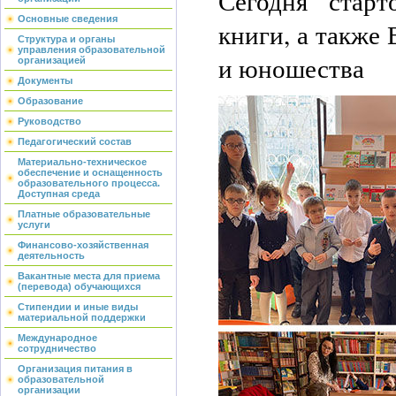
Сегодня стар
Основные сведения
книги, а также
Структура и органы
управления образовательной
и юношества
организацией
Документы
Образование
Руководство
Педагогический состав
Материально-техническое
обеспечение и оснащенность
образовательного процесса.
Доступная среда
Платные образовательные
услуги
Финансово-хозяйственная
деятельность
Вакантные места для приема
(перевода) обучающихся
Стипендии и иные виды
материальной поддержки
Международное
сотрудничество
Организация питания в
образовательной
организации