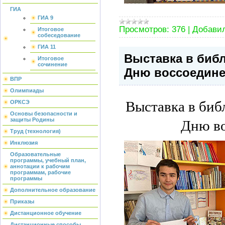
ГИА
ГИА 9
Просмотров:
376
|
Добавил
Итоговое
собеседование
ГИА 11
Выставка в биб
Итоговое
сочинение
Дню воссоедине
ВПР
Олимпиады
Выставка в биб
ОРКСЭ
Основы безопасности и
Дню во
защиты Родины
Труд (технология)
Инклюзия
Образовательные
программы, учебный план,
аннотации к рабочим
программам, рабочие
программы
Дополнительное образование
Приказы
Дистанционное обучение
Дистанционные способы