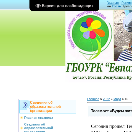
Главная
|
Регист
Версия для слабовидящих
как
Гость
Групп
Главная
»
2022
»
Март
»
16
Сведения об
образовательной
Телемост «Будем жит
организации
Главная страница
Сведения об
Сегодня прошел Тел
образовательной
организации