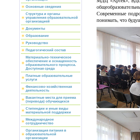
МДЦ «Артек», ВДЦ 
общеобразовательн
Основные сведения
Современные подро
Структура и органы
управления образовательной
понимать, что будущ
организацией
Документы
Образование
Руководство
Педагогический состав
Материально-техническое
обеспечение и оснащенность
образовательного процесса.
Доступная среда
Платные образовательные
услуги
Финансово-хозяйственная
деятельность
Вакантные места для приема
(перевода) обучающихся
Стипендии и иные виды
материальной поддержки
Международное
сотрудничество
Организация питания в
образовательной
организации