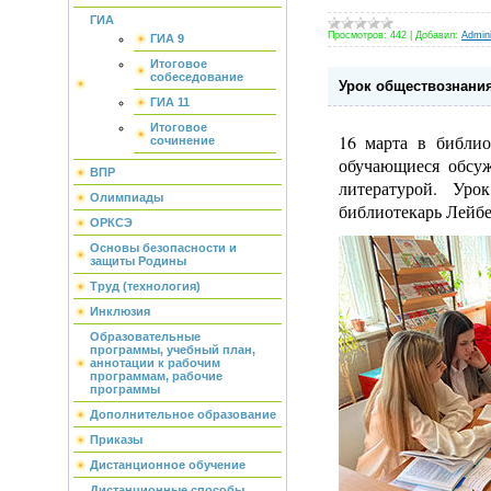
ГИА
Просмотров:
442
|
Добавил:
Admini
ГИА 9
Итоговое
собеседование
Урок обществознания
ГИА 11
Итоговое
16 марта в библио
сочинение
обучающиеся обсуж
ВПР
литературой. Уро
Олимпиады
библиотекарь Лейбе
ОРКСЭ
Основы безопасности и
защиты Родины
Труд (технология)
Инклюзия
Образовательные
программы, учебный план,
аннотации к рабочим
программам, рабочие
программы
Дополнительное образование
Приказы
Дистанционное обучение
Дистанционные способы