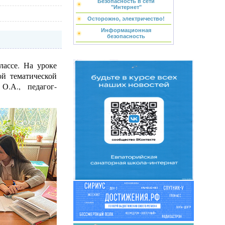
Безопасность в сети
"Интернет"
Осторожно, электричество!
Информационная
безопасность
лассе. На уроке
ой тематической
О.А., педагог-