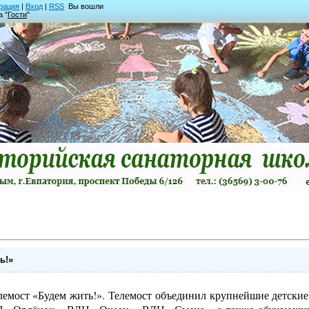
рация
|
Вход
|
RSS
Вы вошли
а "
Гости
"
ь!»
емост «Будем жить!». Телемост объединил крупнейшие детские