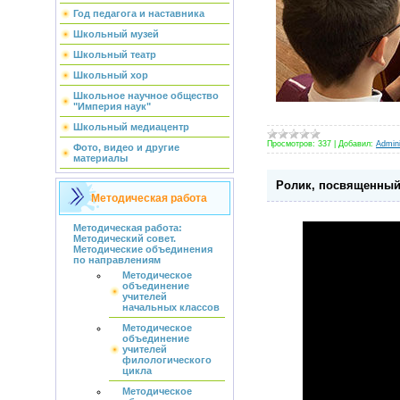
Год педагога и наставника
Школьный музей
Школьный театр
Школьный хор
Школьное научное общество
"Империя наук"
Школьный медиацентр
Просмотров:
337
|
Добавил:
Admini
Фото, видео и другие
материалы
Ролик, посвященный
Методическая работа
Методическая работа:
Методический совет.
Методические объединения
по направлениям
Методическое
объединение
учителей
начальных классов
Методическое
объединение
учителей
филологического
цикла
Методическое