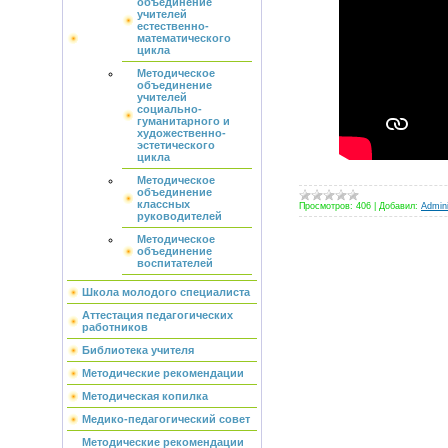
объединение
учителей
естественно-
математического
цикла
Методическое
объединение
учителей
социально-
гуманитарного и
художественно-
эстетического
цикла
Методическое
объединение
классных
Просмотров:
406
|
Добавил:
Admini
руководителей
Методическое
объединение
воспитателей
Школа молодого специалиста
Аттестация педагогических
работников
Библиотека учителя
Методические рекомендации
Методическая копилка
Медико-педагогический совет
Методические рекомендации