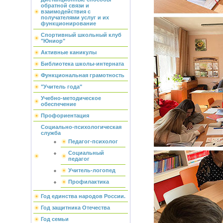
обратной связи и
взаимодействия с
получателями услуг и их
функционирование
Спортивный школьный клуб
"Юниор"
Активные каникулы
Библиотека школы-интерната
Функциональная грамотность
"Учитель года"
Учебно-методическое
обеспечение
Профориентация
Социально-психологическая
служба
Педагог-психолог
Социальный
педагог
Учитель-логопед
Профилактика
Год единства народов России.
Год защитника Отечества
Год семьи