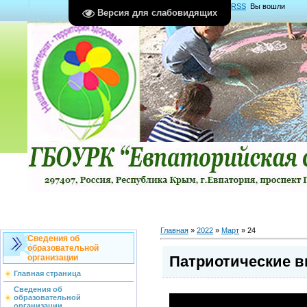
Главная
|
Регистрация
|
Вход
|
RSS
Вы вошли
Версия для слабовидящих
как
Гость
Группа "
Гости
"
Главная
»
2022
»
Март
»
24
Сведения об
образовательной
Патриотические 
организации
Главная страница
Сведения об
образовательной
организации