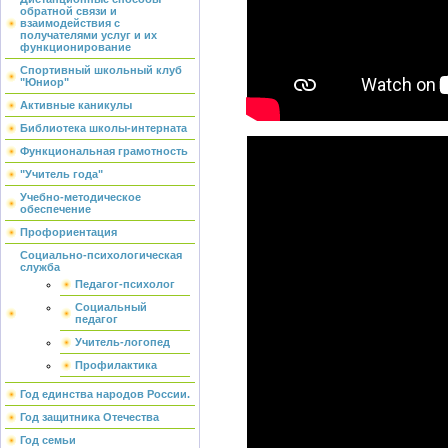
обратной связи и
взаимодействия с
получателями услуг и их
функционирование
Спортивный школьный клуб
"Юниор"
Активные каникулы
Библиотека школы-интерната
Функциональная грамотность
"Учитель года"
Учебно-методическое
обеспечение
Профориентация
Социально-психологическая
служба
Педагог-психолог
Социальный
педагог
Учитель-логопед
Профилактика
Год единства народов России.
Год защитника Отечества
Год семьи