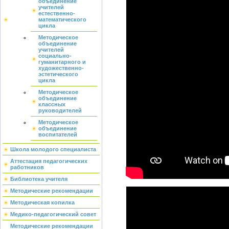
объединение
учителей
естественно-
математического
цикла
Методическое
объединение
учителей
социально-
гуманитарного и
художественно-
эстетического
цикла
Методическое
объединение
классных
руководителей
Методическое
объединение
воспитателей
Школа молодого специалиста
Аттестация педагогических
работников
Библиотека учителя
Методические рекомендации
Методическая копилка
Медико-педагогический совет
Методические рекомендации