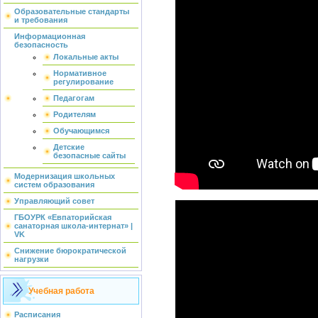
Образовательные стандарты
и требования
Информационная
безопасность
Локальные акты
Нормативное
регулирование
Педагогам
Родителям
Обучающимся
Детские
безопасные сайты
Модернизация школьных
систем образования
Управляющий совет
ГБОУРК «Евпаторийская
санаторная школа-интернат» |
VK
Снижение бюрократической
нагрузки
Учебная работа
Расписания