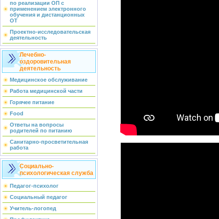
по реализации ОП с
применением электронного
обучения и дистанционных
ОТ
Проектно-исследовательская
деятельность
Лечебно-
оздоровительная
деятельность
Медицинское обслуживание
Работа медицинской части
Горячее питание
Food
Ответы на вопросы
родителей по питанию
Санитарно-просветительная
работа
Социально-
психологическая служба
Педагог-психолог
Социальный педагог
Учитель-логопед