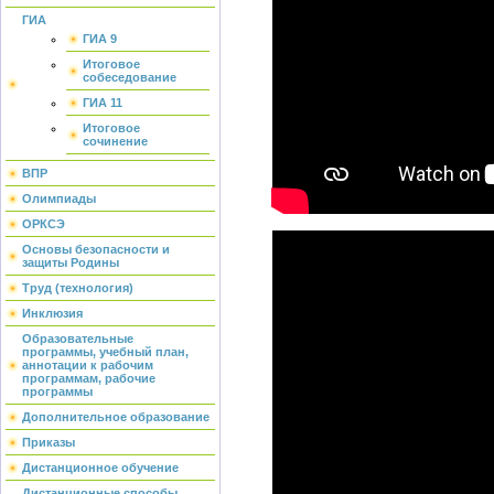
ГИА
ГИА 9
Итоговое
собеседование
ГИА 11
Итоговое
сочинение
ВПР
Олимпиады
ОРКСЭ
Основы безопасности и
защиты Родины
Труд (технология)
Инклюзия
Образовательные
программы, учебный план,
аннотации к рабочим
программам, рабочие
программы
Дополнительное образование
Приказы
Дистанционное обучение
Дистанционные способы