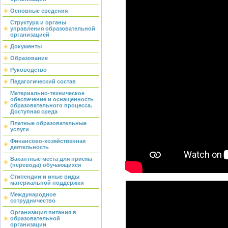
Основные сведения
Структура и органы
управления образовательной
организацией
Документы
Образование
Руководство
Педагогический состав
Материально-техническое
обеспечение и оснащенность
образовательного процесса.
Доступная среда
Платные образовательные
услуги
Финансово-хозяйственная
деятельность
Вакантные места для приема
(перевода) обучающихся
Стипендии и иные виды
материальной поддержки
Международное
сотрудничество
Организация питания в
образовательной
организации