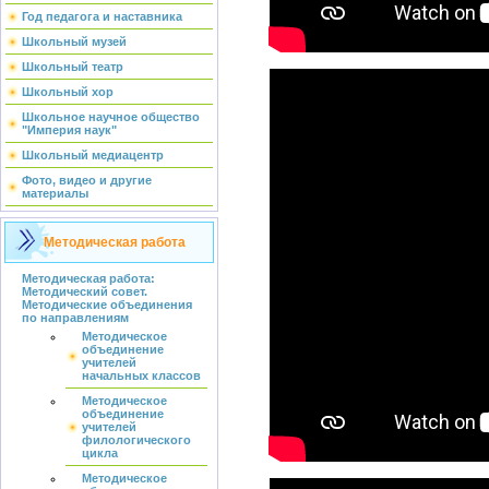
Год педагога и наставника
Школьный музей
Школьный театр
Школьный хор
Школьное научное общество
"Империя наук"
Школьный медиацентр
Фото, видео и другие
материалы
Методическая работа
Методическая работа:
Методический совет.
Методические объединения
по направлениям
Методическое
объединение
учителей
начальных классов
Методическое
объединение
учителей
филологического
цикла
Методическое