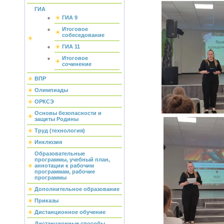
ГИА
ГИА 9
Итоговое
собеседование
ГИА 11
Итоговое
сочинение
ВПР
Олимпиады
ОРКСЭ
Основы безопасности и
защиты Родины
Труд (технология)
Инклюзия
Образовательные
программы, учебный план,
аннотации к рабочим
программам, рабочие
программы
Дополнительное образование
Приказы
Дистанционное обучение
Дистанционные способы