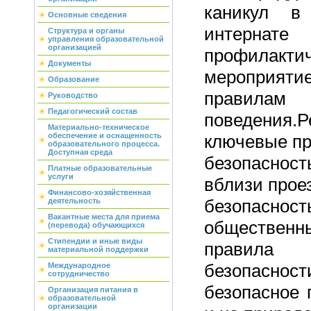
каникул в
Основные сведения
интерн
Структура и органы
управления образовательной
организацией
профилакти
Документы
мероприяти
Образование
правилам
Руководство
Педагогический состав
поведения.
Материально-техническое
ключевые пр
обеспечение и оснащенность
образовательного процесса.
Доступная среда
безопаснос
Платные образовательные
услуги
вблизи прое
Финансово-хозяйственная
безоп
деятельность
Вакантные места для приема
общественны
(перевода) обучающихся
Стипендии и иные виды
правил
материальной поддержки
безопасност
Международное
сотрудничество
безопасное 
Организация питания в
образовательной
организации