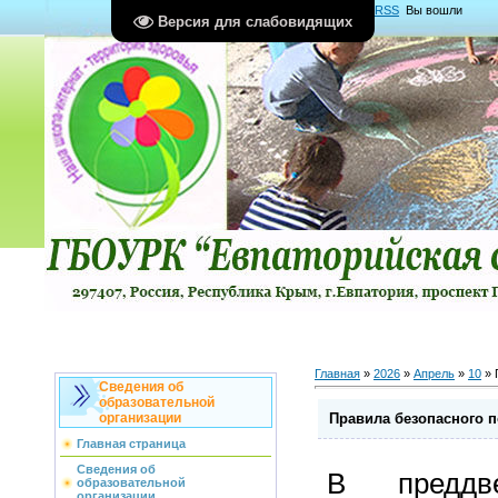
Главная
|
Регистрация
|
Вход
|
RSS
Вы вошли
Версия для слабовидящих
как
Гость
Группа "
Гости
"
Главная
»
2026
»
Апрель
»
10
» 
Сведения об
образовательной
Правила безопасного 
организации
Главная страница
Сведения об
В преддв
образовательной
организации