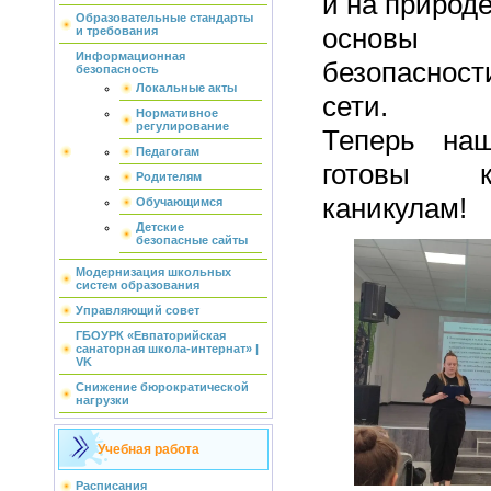
и на природе
Образовательные стандарты
основы
и требования
Информационная
безопаснос
безопасность
Локальные акты
сети.
Нормативное
регулирование
Теперь на
Педагогам
готовы к
Родителям
каникулам!
Обучающимся
Детские
безопасные сайты
Модернизация школьных
систем образования
Управляющий совет
ГБОУРК «Евпаторийская
санаторная школа-интернат» |
VK
Снижение бюрократической
нагрузки
Учебная работа
Расписания