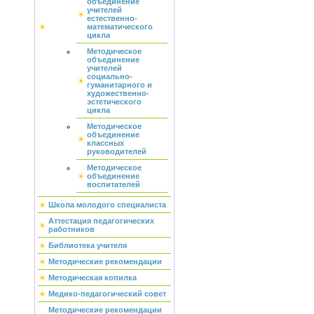
объединение
учителей
естественно-
математического
цикла
Методическое
объединение
учителей
социально-
гуманитарного и
художественно-
эстетического
цикла
Методическое
объединение
классных
руководителей
Методическое
объединение
воспитателей
Школа молодого специалиста
Аттестация педагогических
работников
Библиотека учителя
Методические рекомендации
Методическая копилка
Медико-педагогический совет
Методические рекомендации