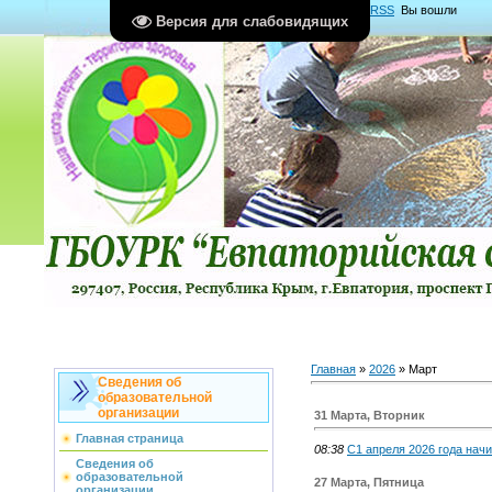
Главная
|
Регистрация
|
Вход
|
RSS
Вы вошли
Версия для слабовидящих
как
Гость
Группа "
Гости
"
Главная
»
2026
»
Март
Сведения об
образовательной
организации
31 Марта, Вторник
Главная страница
08:38
С1 апреля 2026 года начи
Сведения об
образовательной
27 Марта, Пятница
организации