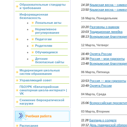
Образовательные стандарты
14:18
Крымская весна – символ
и требования
13:50
Крымская весна – символ
Информационная
безопасность
16 Марта, Понедельник
Локальные акты
10:20
Разговоры о важном
Нормативное
10:03
Традиционная линейка
регулирование
08:13
Всекрымская благотвори
Педагогам
12 Марта, Четверг
Родителям
Обучающимся
16:49
Орлята России
16:39
Россия – мои горизонты
Детские
безопасные сайты
13:48
Всекрымская благотвори
Модернизация школьных
06 Марта, Пятница
систем образования
Управляющий совет
10:53
Россия — мои горизонты
10:49
Орлята России
ГБОУРК «Евпаторийская
санаторная школа-интернат» |
VK
04 Марта, Среда
Снижение бюрократической
15:06
Всероссийская просвети
нагрузки
03 Марта, Вторник
Учебная работа
11:28
Баллада о солдате
10:12
День гражданской оборон
Расписания