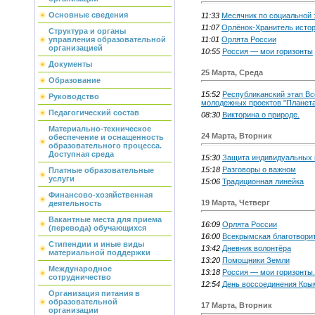
Основные сведения
11:33
Месячник по социальной 
11:07
Орлёнок-Хранитель истор
Структура и органы
11:01
Орлята России
управления образовательной
организацией
10:55
Россия — мои горизонты
Документы
25 Марта, Среда
Образование
15:52
Республиканский этап Вс
Руководство
молодежных проектов "Планета
Педагогический состав
08:30
Викторина о природе.
Материально-техническое
24 Марта, Вторник
обеспечение и оснащенность
образовательного процесса.
Доступная среда
15:30
Защита индивидуальных 
15:18
Разговоры о важном
Платные образовательные
услуги
15:06
Традиционная линейка
Финансово-хозяйственная
19 Марта, Четверг
деятельность
Вакантные места для приема
16:09
Орлята России
(перевода) обучающихся
16:00
Всекрымская благотвори
Стипендии и иные виды
13:42
Дневник волонтёра
материальной поддержки
13:20
Помощники Земли
Международное
13:18
Россия — мои горизонты.
сотрудничество
12:54
День воссоединения Кры
Организация питания в
образовательной
17 Марта, Вторник
организации