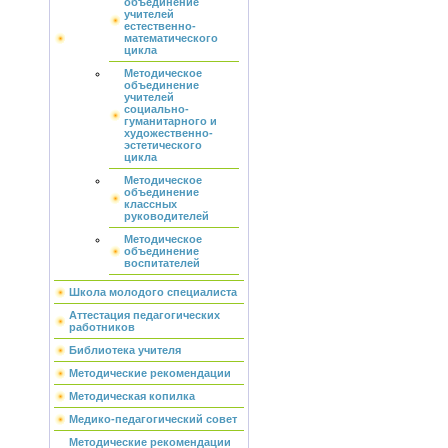
объединение
учителей
естественно-
математического
цикла
Методическое
объединение
учителей
социально-
гуманитарного и
художественно-
эстетического
цикла
Методическое
объединение
классных
руководителей
Методическое
объединение
воспитателей
Школа молодого специалиста
Аттестация педагогических
работников
Библиотека учителя
Методические рекомендации
Методическая копилка
Медико-педагогический совет
Методические рекомендации