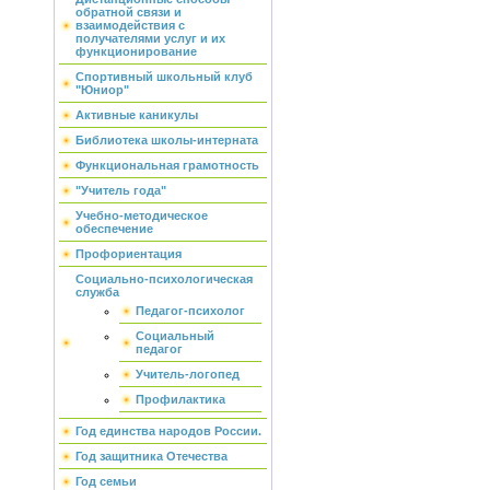
обратной связи и
взаимодействия с
получателями услуг и их
функционирование
Спортивный школьный клуб
"Юниор"
Активные каникулы
Библиотека школы-интерната
Функциональная грамотность
"Учитель года"
Учебно-методическое
обеспечение
Профориентация
Социально-психологическая
служба
Педагог-психолог
Социальный
педагог
Учитель-логопед
Профилактика
Год единства народов России.
Год защитника Отечества
Год семьи