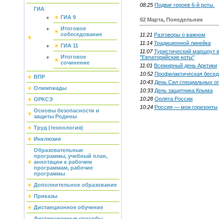
08:25
Подвиг героев 6-й роты.
ГИА
ГИА 9
02 Марта, Понедельник
Итоговое
собеседование
11:21
Разговоры о важном
11:14
Традиционной линейка
ГИА 11
11:07
Туристический маршрут 
Итоговое
"Евпаторийские коты"
сочинение
11:01
Всемирный день Арктики
10:52
Профилактическая бесед
ВПР
10:43
День Сил специальных о
Олимпиады
10:33
День защитника Крыма
10:28
Орлята России
ОРКСЭ
10:24
Россия — мои горизонты
Основы безопасности и
защиты Родины
Труд (технология)
Инклюзия
Образовательные
программы, учебный план,
аннотации к рабочим
программам, рабочие
программы
Дополнительное образование
Приказы
Дистанционное обучение
Дистанционные способы