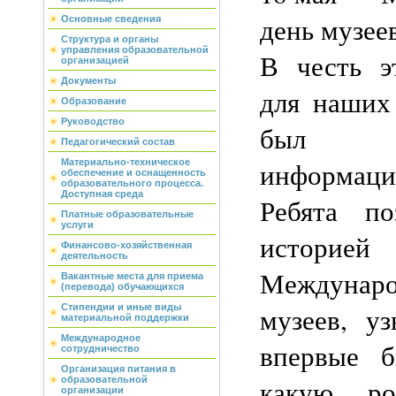
день музее
Основные сведения
Структура и органы
управления образовательной
В честь э
организацией
Документы
для наших
Образование
Руководство
был п
Педагогический состав
информаци
Материально-техническое
обеспечение и оснащенность
образовательного процесса.
Доступная среда
Ребята по
Платные образовательные
услуги
историей 
Финансово-хозяйственная
деятельность
Междуна
Вакантные места для приема
(перевода) обучающихся
музеев, уз
Стипендии и иные виды
материальной поддержки
Международное
впервые 
сотрудничество
Организация питания в
какую ро
образовательной
организации