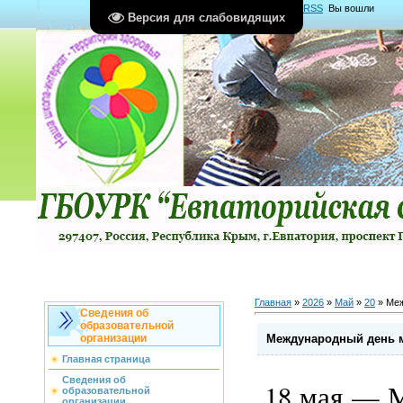
Главная
|
Регистрация
|
Вход
|
RSS
Вы вошли
Версия для слабовидящих
как
Гость
Группа "
Гости
"
Главная
»
2026
»
Май
»
20
» Меж
Сведения об
образовательной
Международный день м
организации
Главная страница
Сведения об
18 мая — 
образовательной
организации