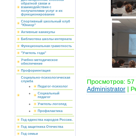
обратной связи и
взаимодействия с
получателями услуг и их
функционирование
Спортивный школьный клуб
"Юниор"
Активные каникулы
Библиотека школы-интерната
Функциональная грамотность
"Учитель года"
Учебно-методическое
обеспечение
Профориентация
Социально-психологическая
Просмотров
:
57
служба
Педагог-психолог
Administrator
|
Р
Социальный
педагог
Учитель-логопед
Профилактика
Год единства народов России.
Год защитника Отечества
Год семьи