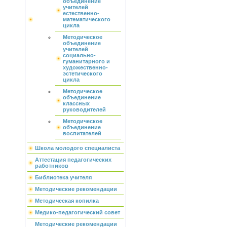
объединение
учителей
естественно-
математического
цикла
Методическое
объединение
учителей
социально-
гуманитарного и
художественно-
эстетического
цикла
Методическое
объединение
классных
руководителей
Методическое
объединение
воспитателей
Школа молодого специалиста
Аттестация педагогических
работников
Библиотека учителя
Методические рекомендации
Методическая копилка
Медико-педагогический совет
Методические рекомендации