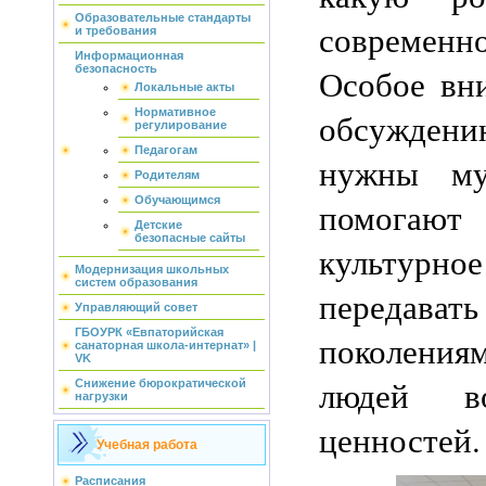
Образовательные стандарты
современно
и требования
Информационная
Особое вн
безопасность
Локальные акты
Нормативное
обсуждени
регулирование
Педагогам
нужны му
Родителям
Обучающимся
помогаю
Детские
безопасные сайты
культурн
Модернизация школьных
систем образования
передават
Управляющий совет
ГБОУРК «Евпаторийская
поколениям
санаторная школа-интернат» |
VK
людей в
Снижение бюрократической
нагрузки
ценностей.
Учебная работа
Расписания