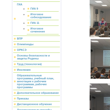
ГИА
ГИА 9
Итоговое
собеседование
ГИА 11
Итоговое
сочинение
ВПР
Олимпиады
ОРКСЭ
Основы безопасности и
защиты Родины
Труд (технология)
Инклюзия
Образовательные
программы, учебный план,
аннотации к рабочим
программам, рабочие
программы
Дополнительное образование
Приказы
Дистанционное обучение
Дистанционные способы