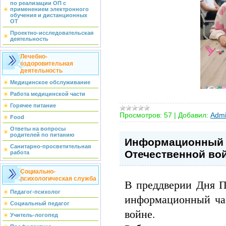
по реализации ОП с
применением электронного
обучения и дистанционных
ОТ
Проектно-исследовательская
деятельность
Лечебно-
оздоровительная
деятельность
Медицинское обслуживание
Работа медицинской части
Горячее питание
Просмотров:
57
|
Добавил:
Admi
Food
Ответы на вопросы
родителей по питанию
Информационный 
Санитарно-просветительная
Отечественной вой
работа
Социально-
психологическая служба
В преддверии Дня П
Педагог-психолог
информационный ча
Социальный педагог
войне.
Учитель-логопед