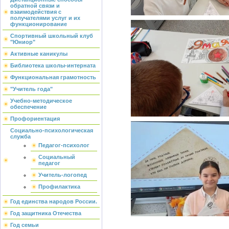
обратной связи и
взаимодействия с
получателями услуг и их
функционирование
Спортивный школьный клуб
"Юниор"
Активные каникулы
Библиотека школы-интерната
Функциональная грамотность
"Учитель года"
Учебно-методическое
обеспечение
Профориентация
Социально-психологическая
служба
Педагог-психолог
Социальный
педагог
Учитель-логопед
Профилактика
Год единства народов России.
Год защитника Отечества
Год семьи