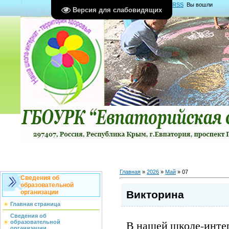
Главная
|
Регистрация
|
Вход
|
RSS
Вы вошли
Версия для слабовидящих
как
Гость
Группа "
Гости
"
Главная
»
2026
»
Май
»
07
Сведения об
образовательной
Викторина
организации
Главная страница
Сведения об
В нашей школе-инте
образовательной
организации