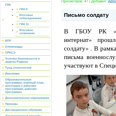
Просмотров:
47
|
Добавил:
Admi
ГИА
ГИА 9
Письмо солдату
Итоговое
собеседование
ГИА 11
В ГБОУ РК «Ев
Итоговое
сочинение
интернат» прош
ВПР
солдату» . В рамк
Олимпиады
ОРКСЭ
письма военносл
Основы безопасности и
защиты Родины
участвуют в Специ
Труд (технология)
Инклюзия
Образовательные
программы, учебный план,
аннотации к рабочим
программам, рабочие
программы
Дополнительное образование
Приказы
Дистанционное обучение
Дистанционные способы