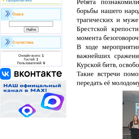
Ребята познакомил
Профилактика
борьбы нашего наро
Поиск
трагических и муже
Брестской крепост
момента безоговороч
Статистика
В ходе мероприяти
важнейших сражени
Онлайн всего:
1
Гостей:
1
Курской битв, освоб
Пользователей:
0
Такие встречи помо
передать её молодом