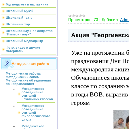
Год педагога и наставника
Школьный музей
Школьный театр
Просмотров:
73
|
Добавил:
Admi
Школьный хор
Школьное научное общество
Акция "Георгиевск
"Империя наук"
Школьный медиацентр
Фото, видео и другие
Уже на протяжении б
материалы
празднования Дня П
Методическая работа
международная акция
Методическая работа:
Обучающиеся школы -
Методический совет.
Методические объединения
классе по созданию э
по направлениям
Методическое
в годы ВОВ, выразив
объединение
учителей
начальных классов
героям!
Методическое
объединение
учителей
филологического
цикла
Методическое