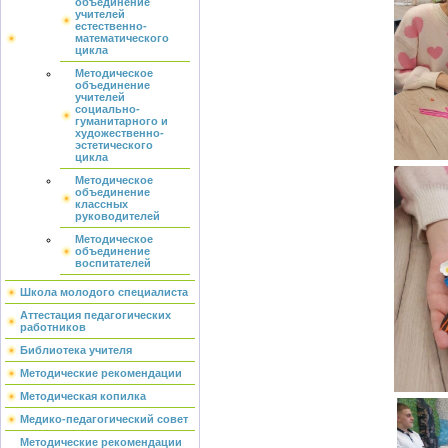
объединение
учителей
естественно-
математического
цикла
Методическое
объединение
учителей
социально-
гуманитарного и
художественно-
эстетического
цикла
Методическое
объединение
классных
руководителей
Методическое
объединение
воспитателей
Школа молодого специалиста
Аттестация педагогических
работников
Библиотека учителя
Методические рекомендации
Методическая копилка
Медико-педагогический совет
Методические рекомендации