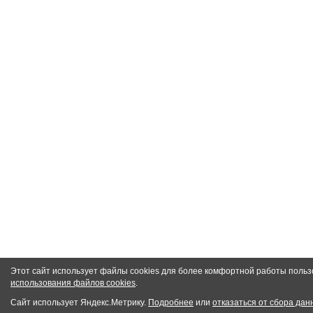
Этот сайт использует файлы cookies для более комфортной работы польз
использования файлов cookies
.
Сайт использует Яндекс.Метрику.
Подробнее
или
отказаться от сбора дан