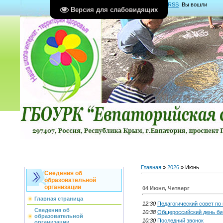
Главная
|
Регистрация
|
Вход
|
RSS
Вы вошли
Версия для слабовидящих
как
Гость
Группа "
Гости
"
Главная
»
2026
»
Июнь
Сведения об
образовательной
организации
04 Июня, Четверг
Главная страница
12:30
Педагогический совет по 
Сведения об
10:38
Общероссийский день би
образовательной
10:30
Последний звонок
организации