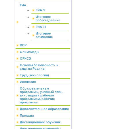
ГИА
ГИА 9
Итоговое
собеседование
ГИА 11
Итоговое
сочинение
ВПР
Олимпиады
ОРКСЭ
Основы безопасности и
защиты Родины
Труд (технология)
Инклюзия
Образовательные
программы, учебный план,
аннотации к рабочим
программам, рабочие
программы
Дополнительное образование
Приказы
Дистанционное обучение
Дистанционные способы