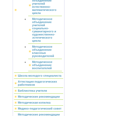
объединение
учителей
естественно-
математического
цикла
Методическое
объединение
учителей
социально-
гуманитарного и
художественно-
эстетического
цикла
Методическое
объединение
классных
руководителей
Методическое
объединение
воспитателей
Школа молодого специалиста
Аттестация педагогических
работников
Библиотека учителя
Методические рекомендации
Методическая копилка
Медико-педагогический совет
Методические рекомендации