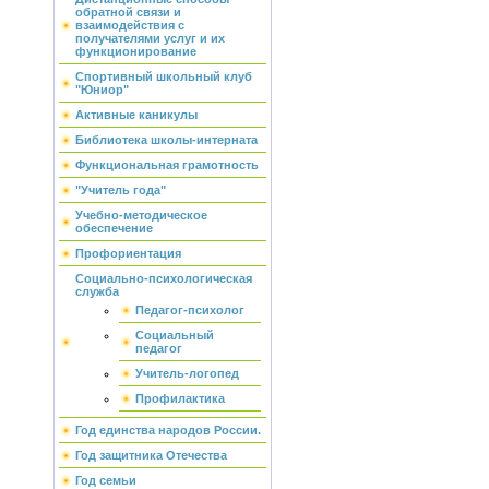
обратной связи и
взаимодействия с
получателями услуг и их
функционирование
Спортивный школьный клуб
"Юниор"
Активные каникулы
Библиотека школы-интерната
Функциональная грамотность
"Учитель года"
Учебно-методическое
обеспечение
Профориентация
Социально-психологическая
служба
Педагог-психолог
Социальный
педагог
Учитель-логопед
Профилактика
Год единства народов России.
Год защитника Отечества
Год семьи