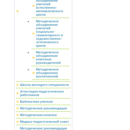
объединение
учителей
естественно-
математического
цикла
Методическое
объединение
учителей
социально-
гуманитарного и
художественно-
эстетического
цикла
Методическое
объединение
классных
руководителей
Методическое
объединение
воспитателей
Школа молодого специалиста
Аттестация педагогических
работников
Библиотека учителя
Методические рекомендации
Методическая копилка
Медико-педагогический совет
Методические рекомендации