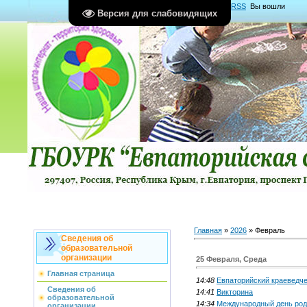
Главная
|
Регистрация
|
Вход
|
RSS
Вы вошли
Версия для слабовидящих
как
Гость
Группа "
Гости
"
Главная
»
2026
»
Февраль
Сведения об
образовательной
организации
25 Февраля, Среда
Главная страница
14:48
Евпаторийский краеведч
Сведения об
14:41
Викторина
образовательной
14:34
Международный день род
организации