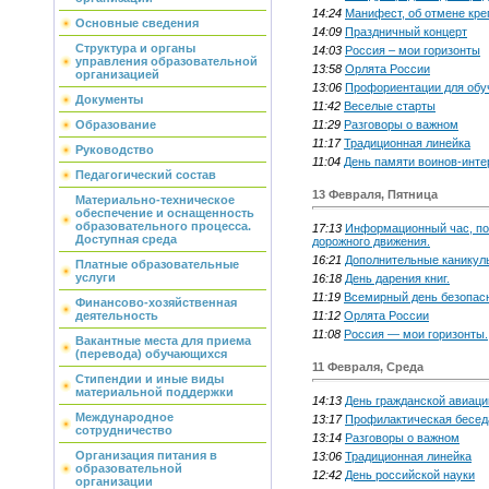
14:24
Манифест, об отмене кре
Основные сведения
14:09
Праздничный концерт
Структура и органы
14:03
Россия – мои горизонты
управления образовательной
13:58
Орлята России
организацией
13:06
Профориентации для обу
Документы
11:42
Веселые старты
11:29
Разговоры о важном
Образование
11:17
Традиционная линейка
Руководство
11:04
День памяти воинов-инте
Педагогический состав
13 Февраля, Пятница
Материально-техническое
обеспечение и оснащенность
образовательного процесса.
17:13
Информационный час, по
Доступная среда
дорожного движения.
16:21
Дополнительные каникулы
Платные образовательные
услуги
16:18
День дарения книг.
11:19
Всемирный день безопасн
Финансово-хозяйственная
11:12
Орлята России
деятельность
11:08
Россия — мои горизонты.
Вакантные места для приема
(перевода) обучающихся
11 Февраля, Среда
Стипендии и иные виды
материальной поддержки
14:13
День гражданской авиаци
Международное
13:17
Профилактическая бесед
сотрудничество
13:14
Разговоры о важном
Организация питания в
13:06
Традиционная линейка
образовательной
12:42
День российской науки
организации