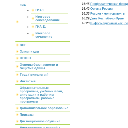
16:45
Профилактическая бесед
ГИА
16:42
Орлята России
ГИА 9
16:38
Россия - мои горизонты
Итоговое
16:29
День Республики Крым
собеседование
16:20
Информационный час, п
ГИА 11
Итоговое
сочинение
ВПР
Олимпиады
ОРКСЭ
Основы безопасности и
защиты Родины
Труд (технология)
Инклюзия
Образовательные
программы, учебный план,
аннотации к рабочим
программам, рабочие
программы
Дополнительное образование
Приказы
Дистанционное обучение
Дистанционные способы