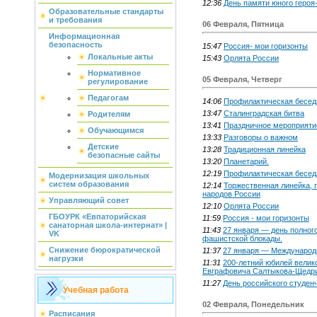
12:36
День памяти юного геро
Образовательные стандарты
и требования
06 Февраля, Пятница
Информационная
безопасность
15:47
Россия- мои горизонты
Локальные акты
15:43
Орлята России
Нормативное
05 Февраля, Четверг
регулирование
Педагогам
14:06
Профилактическая бесед
13:47
Сталинградская битва
Родителям
13:41
Праздничное мероприяти
Обучающимся
13:33
Разговоры о важном
Детские
13:28
Традиционная линейка
безопасные сайты
13:20
Планетарий.
12:19
Профилактическая беседа
Модернизация школьных
систем образования
12:14
Торжественная линейка, 
народов России
Управляющий совет
12:10
Орлята России
ГБОУРК «Евпаторийская
11:59
Россия - мои горизонты
санаторная школа-интернат» |
11:43
27 января — день полног
VK
фашистской блокады.
Снижение бюрократической
11:37
27 января — Международн
нагрузки
11:31
200-летний юбилей велик
Евграфовича Салтыкова-Щедр
11:27
День российского студен
Учебная работа
02 Февраля, Понедельник
Расписания