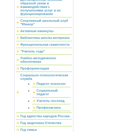
обратной связи и
взаимодействия с
получателями услуг и их
функционирование
Спортивный школьный клуб
"Юниор"
Активные каникулы
Библиотека школы-интерната
Функциональная грамотность
"Учитель года"
Учебно-методическое
обеспечение
Профориентация
Социально-психологическая
служба
Педагог-психолог
Социальный
педагог
Учитель-логопед
Профилактика
Год единства народов России.
Год защитника Отечества
Год семьи