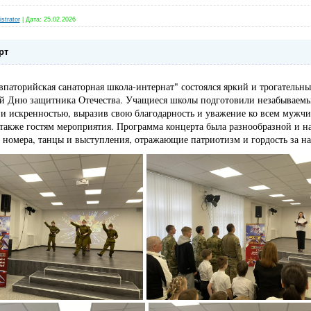
strator
|
Дата:
25.02.2026
рт
впаторийская санаторная школа-интернат" состоялся яркий и трогательн
й Дню защитника Отечества. Учащиеся школы подготовили незабываемы
и искренностью, выразив свою благодарность и уважение ко всем мужч
 также гостям мероприятия. Программа концерта была разнообразной и 
 номера, танцы и выступления, отражающие патриотизм и гордость за н