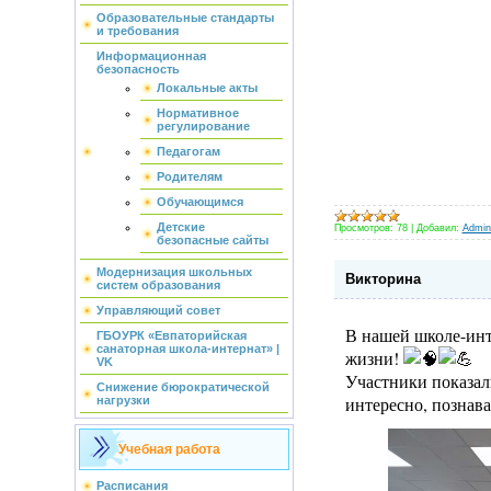
Образовательные стандарты
и требования
Информационная
безопасность
Локальные акты
Нормативное
регулирование
Педагогам
Родителям
Обучающимся
Детские
Просмотров:
78
|
Добавил:
Admini
безопасные сайты
Модернизация школьных
Викторина
систем образования
Управляющий совет
В нашей школе-инт
ГБОУРК «Евпаторийская
санаторная школа-интернат» |
жизни!
VK
Участники показал
Снижение бюрократической
интересно, познава
нагрузки
Учебная работа
Расписания