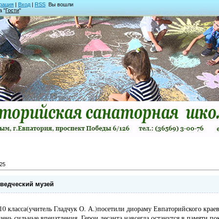
рация
|
Вход
|
RSS
Вы вошли
а "
Гости
"
25
ведческий музей
10 класса(учитель Гладчук О. А.)посетили диораму Евпаторийского краев
чень сильные впечатления. Герои десанта навсегда останутся в памяти п