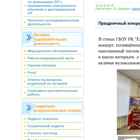
по реализации ОП с
применением электронного
Просмотров:
82
|
Добавил:
Admini
обучения и дистанционных
ОТ
Проектно-исследовательская
Праздничный конце
деятельность
Лечебно-
В стенах ГБОУ РК "Е
оздоровительная
деятельность
концерт, посвящённы
наполненный теплом 
Медицинское обслуживание
в школе-интернате, а
Работа медицинской части
включая музыкальные
Горячее питание
Food
Ответы на вопросы
родителей по питанию
Санитарно-просветительная
работа
Социально-
психологическая служба
Педагог-психолог
Социальный педагог
Учитель-логопед