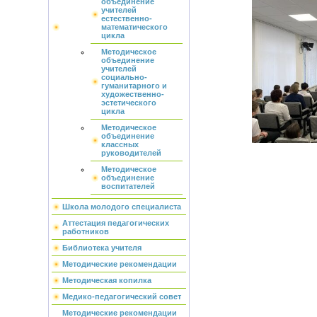
объединение
учителей
естественно-
математического
цикла
Методическое
объединение
учителей
социально-
гуманитарного и
художественно-
эстетического
цикла
Методическое
объединение
классных
руководителей
Методическое
объединение
воспитателей
Школа молодого специалиста
Аттестация педагогических
работников
Библиотека учителя
Методические рекомендации
Методическая копилка
Медико-педагогический совет
Методические рекомендации