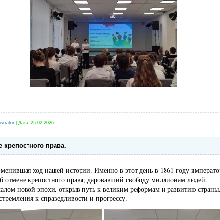
strator
|
Дата:
25.02.2026
е крепостного права.
зменившая ход нашей истории. Именно в этот день в 1861 году императо
б отмене крепостного права, даровавший свободу миллионам людей.
ачалом новой эпохи, открыв путь к великим реформам и развитию стран
 стремления к справедливости и прогрессу.