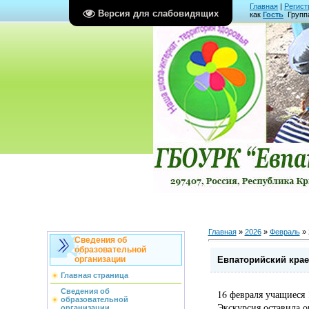
Главная
|
Регист
Версия для слабовидящих
как
Гость
Групп
Главная
»
2026
»
Февраль
»
Сведения об
образовательной
Евпаторийский крае
организации
Главная страница
Сведения об
16 февраля учащиеся 
образовательной
Экскурсия оставила о
организации