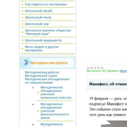
Год педагога и наставника
Школьный музей
Школьный театр
Школьный хор
Школьное научное общество
"Империя наук"
Школьный медиацентр
Фото, видео и другие
материалы
Методическая работа
Просмотров:
80
|
Добавил:
Admini
Методическая работа:
Методический совет.
Методические объединения
по направлениям
Манифест, об отмен
Методическое
объединение
учителей
19 февраля — дата, и
начальных классов
подписал Манифест о
Методическое
объединение
Это событие стало н
учителей
этот день как символ
филологического
цикла
Методическое