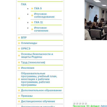
ГИА
ГИА 9
Итоговое
собеседование
ГИА 11
Итоговое
сочинение
ВПР
Олимпиады
ОРКСЭ
Основы безопасности и
защиты Родины
Труд (технология)
Инклюзия
Образовательные
программы, учебный план,
аннотации к рабочим
программам, рабочие
программы
Дополнительное образование
Приказы
Дистанционное обучение
Просмотров:
66
|
Добавил:
Admini
Дистанционные способы