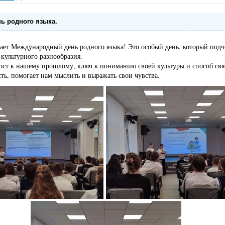
ь родного языка.
ает Международный день родного языка! Это особый день, который подч
 культурного разнообразия.
ост к нашему прошлому, ключ к пониманию своей культуры и способ свя
ь, помогает нам мыслить и выражать свои чувства.