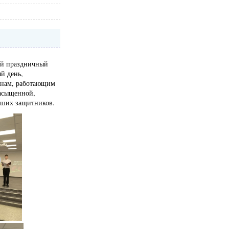
ый праздничный
й день,
инам, работающим
насыщенной,
аших защитников.