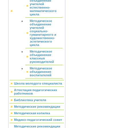
объединение
учителей
естественно-
математического
цикла
Методическое
объединение
учителей
социально-
гуманитарного и
художественно-
эстетического
цикла
Методическое
объединение
классных
руководителей
Методическое
объединение
воспитателей
Школа молодого специалиста
Аттестация педагогических
работников
Библиотека учителя
Методические рекомендации
Методическая копилка
Медико-педагогический совет
Методические рекомендации