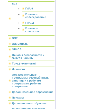
ГИА
ГИА 9
Итоговое
собеседование
ГИА 11
Итоговое
сочинение
ВПР
Олимпиады
ОРКСЭ
Основы безопасности и
защиты Родины
Труд (технология)
Инклюзия
Образовательные
программы, учебный план,
аннотации к рабочим
программам, рабочие
программы
Дополнительное образование
Приказы
Дистанционное обучение
Дистанционные способы