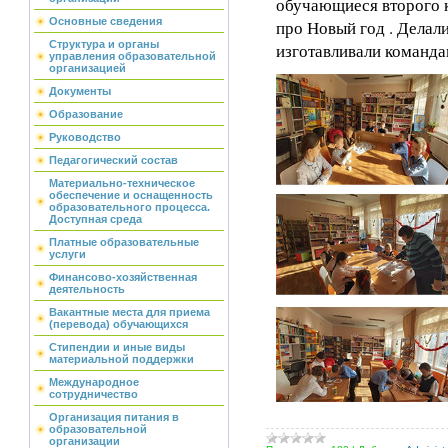
обучающиеся второго к
Основные сведения
про Новый год . Делал
Структура и органы
изготавливали команда
управления образовательной
организацией
Документы
Образование
Руководство
Педагогический состав
Материально-техническое
обеспечение и оснащенность
образовательного процесса.
Доступная среда
Платные образовательные
услуги
Финансово-хозяйственная
деятельность
Вакантные места для приема
(перевода) обучающихся
Стипендии и иные виды
материальной поддержки
Международное
сотрудничество
Организация питания в
образовательной
организации