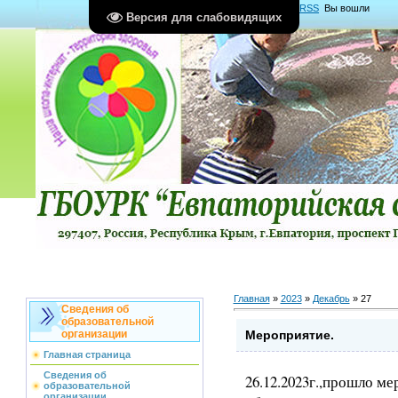
Главная
|
Регистрация
|
Вход
|
RSS
Вы вошли
Версия для слабовидящих
как
Гость
Группа "
Гости
"
Главная
»
2023
»
Декабрь
»
27
Сведения об
образовательной
Мероприятие.
организации
Главная страница
Сведения об
26.12.2023г.,прошло м
образовательной
организации