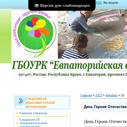
Главная
|
Регистрация
|
Вход
|
RSS
Вы вошли
Версия для слабовидящих
как
Гость
Группа "
Гости
"
Главная
»
2023
»
Декабрь
»
10
Сведения об
образовательной
День Героев Отечества
организации
Главная страница
Сведения об
День Героев Отечеств
образовательной
организации