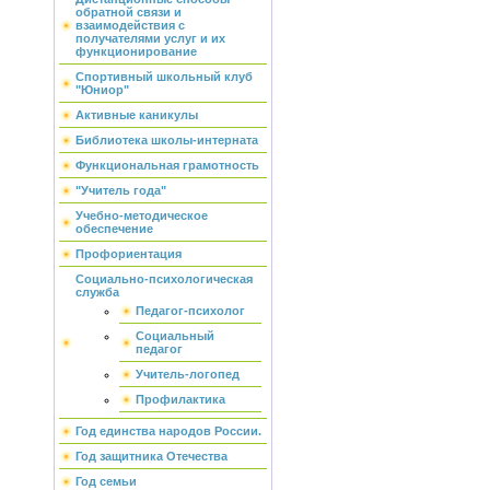
обратной связи и
взаимодействия с
получателями услуг и их
функционирование
Спортивный школьный клуб
"Юниор"
Активные каникулы
Библиотека школы-интерната
Функциональная грамотность
"Учитель года"
Учебно-методическое
обеспечение
Профориентация
Социально-психологическая
служба
Педагог-психолог
Социальный
педагог
Учитель-логопед
Профилактика
Год единства народов России.
Год защитника Отечества
Год семьи