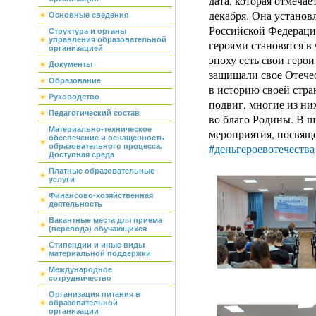
дата, которая отмечае
декабря. Она устано
Основные сведения
Российской Федераци
Структура и органы
управления образовательной
героями становятся в
организацией
эпоху есть свои геро
Документы
защищали свое Отече
Образование
в историю своей стр
Руководство
подвиг, многие из н
Педагогический состав
во благо Родины. В 
Материально-техническое
мероприятия, посвящ
обеспечение и оснащенность
#деньгероевотечества
образовательного процесса.
Доступная среда
Платные образовательные
услуги
Финансово-хозяйственная
деятельность
Вакантные места для приема
(перевода) обучающихся
Стипендии и иные виды
материальной поддержки
Международное
сотрудничество
Организация питания в
образовательной
организации