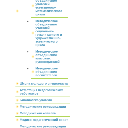
объединение
учителей
естественно-
математического
цикла
Методическое
объединение
учителей
социально-
гуманитарного и
художественно-
эстетического
цикла
Методическое
объединение
классных
руководителей
Методическое
объединение
воспитателей
Школа молодого специалиста
Аттестация педагогических
работников
Библиотека учителя
Методические рекомендации
Методическая копилка
Медико-педагогический совет
Методические рекомендации