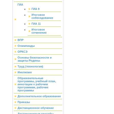
ГИА
ГИА 9
Итоговое
собеседование
ГИА 11
Итоговое
сочинение
ВПР
Олимпиады
ОРКСЭ
Основы безопасности и
защиты Родины
Труд (технология)
Инклюзия
Образовательные
программы, учебный план,
аннотации к рабочим
программам, рабочие
программы
Дополнительное образование
Приказы
Дистанционное обучение
Дистанционные способы