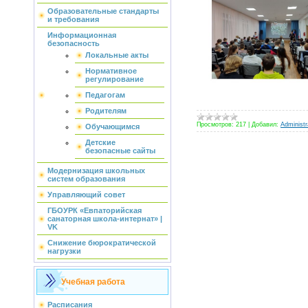
Образовательные стандарты
и требования
Информационная
безопасность
Локальные акты
Нормативное
регулирование
Педагогам
Родителям
Просмотров:
217
|
Добавил:
Administr
Обучающимся
Детские
безопасные сайты
Модернизация школьных
систем образования
Управляющий совет
ГБОУРК «Евпаторийская
санаторная школа-интернат» |
VK
Снижение бюрократической
нагрузки
Учебная работа
Расписания