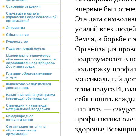
впервые был отмеч
Основные сведения
Структура и органы
Эта дата символиз
управления образовательной
организацией
усилий всех людей
Документы
Образование
Земля, в борьбе с 
Руководство
Организация пров
Педагогический состав
подразумевает в п
Материально-техническое
обеспечение и оснащенность
образовательного процесса.
поддержку профил
Доступная среда
Платные образовательные
максимальный дос
услуги
Финансово-хозяйственная
этом недуге.И, гла
деятельность
Вакантные места для приема
себя понять кажды
(перевода) обучающихся
планете, — следуе
Стипендии и иные виды
материальной поддержки
профилактика очен
Международное
сотрудничество
здоровье.Всемирн
Организация питания в
образовательной
организации