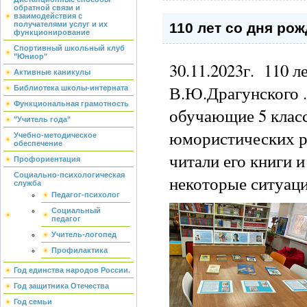
обратной связи и
взаимодействия с
110 лет со дня ро
получателями услуг и их
функционирование
Спортивный школьный клуб
"Юниор"
30.11.2023г. 110 л
Активные каникулы
В.Ю.Драгунского .
Библиотека школы-интерната
Функциональная грамотность
обучающие 5 класс
"Учитель года"
юмористических ра
Учебно-методическое
обеспечение
читали его книги и
Профориентация
Социально-психологическая
некоторые ситуац
служба
Педагог-психолог
Социальный
педагог
Учитель-логопед
Профилактика
Год единства народов России.
Год защитника Отечества
Год семьи