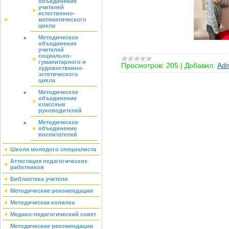
объединение
учителей
естественно-
математического
цикла
Методическое
объединение
учителей
социально-
гуманитарного и
Просмотров:
205
|
Добавил:
Adm
художественно-
эстетического
цикла
Методическое
объединение
классных
руководителей
Методическое
объединение
воспитателей
Школа молодого специалиста
Аттестация педагогических
работников
Библиотека учителя
Методические рекомендации
Методическая копилка
Медико-педагогический совет
Методические рекомендации