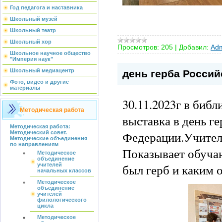
Год педагога и наставника
Школьный музей
Школьный театр
Школьный хор
Просмотров:
205
|
Добавил:
Adm
Школьное научное общество
"Империя наук"
Школьный медиацентр
день герба Россий
Фото, видео и другие
материалы
30.11.2023г в биб
Методическая работа
выставка в день г
Методическая работа:
Федерации.Учител
Методический совет.
Методические объединения
по направлениям
Показывает обуча
Методическое
объединение
был герб и каким о
учителей
начальных классов
Методическое
объединение
учителей
филологического
цикла
Методическое