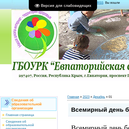
Главная
|
Регистрация
|
Вход
|
RSS
Вы вошли
Версия для слабовидящих
как
Гость
Группа "
Гости
"
Главная
»
2023
»
Декабрь
»
01
Сведения об
образовательной
Всемирный день 
организации
Главная страница
Сведения об
Всемирный день 
образовательной
организации