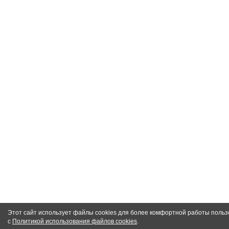
Этот сайт использует файлы cookies для более комфортной работы польз
с
Политикой использования файлов cookies
.