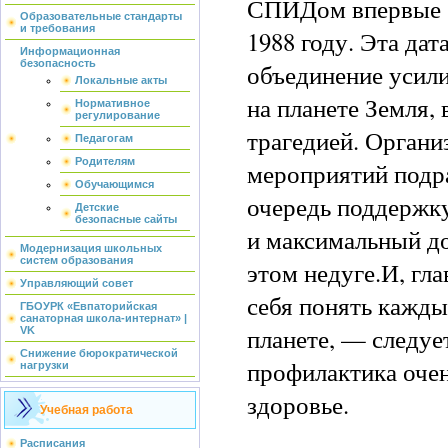
СПИДом впервые б
Образовательные стандарты
и требования
1988 году. Эта да
Информационная
безопасность
объединение усил
Локальные акты
на планете Земля, 
Нормативное
регулирование
трагедией. Орган
Педагогам
Родителям
мероприятий подр
Обучающимся
очередь поддержк
Детские
безопасные сайты
и максимальный д
Модернизация школьных
систем образования
этом недуге.И, гла
Управляющий совет
себя понять кажды
ГБОУРК «Евпаторийская
санаторная школа-интернат» |
планете, — следуе
VK
Снижение бюрократической
профилактика очен
нагрузки
здоровье.
Учебная работа
Расписания