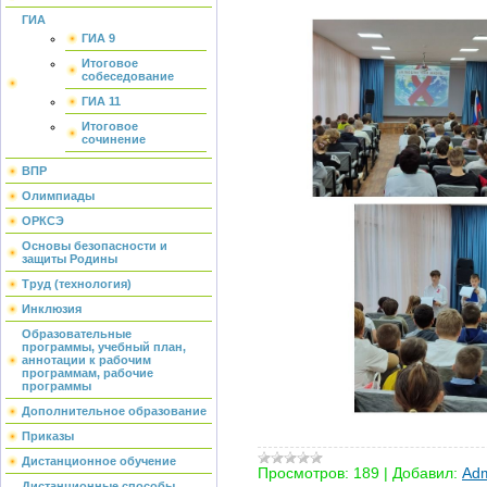
ГИА
ГИА 9
Итоговое
собеседование
ГИА 11
Итоговое
сочинение
ВПР
Олимпиады
ОРКСЭ
Основы безопасности и
защиты Родины
Труд (технология)
Инклюзия
Образовательные
программы, учебный план,
аннотации к рабочим
программам, рабочие
программы
Дополнительное образование
Приказы
Дистанционное обучение
Просмотров:
189
|
Добавил:
Adm
Дистанционные способы