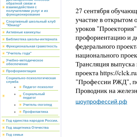
обратной связи и
взаимодействия с
27 сентября обучаю
получателями услуг и их
функционирование
участие в открытом 
Спортивный школьный клуб
"Юниор"
уроков "Проектория
Активные каникулы
профориентацию и д
Библиотека школы-интерната
федерального проект
Функциональная грамотность
национального проек
"Учитель года"
Учебно-методическое
Трансляция выпуска 
обеспечение
проекта https://clck.
Профориентация
Социально-психологическая
"Профессии РЖД", п
служба
Педагог-психолог
Проводник на желез
Социальный
педагог
шоупрофессий.рф
Учитель-логопед
Профилактика
Год единства народов России.
Год защитника Отечества
Год семьи