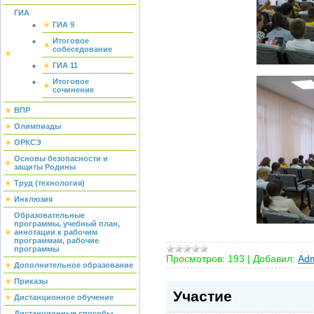
ГИА
ГИА 9
Итоговое
собеседование
ГИА 11
Итоговое
сочинение
ВПР
Олимпиады
ОРКСЭ
Основы безопасности и
защиты Родины
Труд (технология)
Инклюзия
Образовательные
программы, учебный план,
аннотации к рабочим
программам, рабочие
программы
Просмотров:
193
|
Добавил:
Adm
Дополнительное образование
Приказы
Участие
Дистанционное обучение
Дистанционные способы