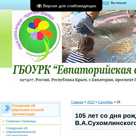
Главная
|
Регистрация
|
Вход
|
RSS
Вы вошли
Версия для слабовидящих
как
Гость
Группа "
Гости
"
Главная
»
2023
»
Сентябрь
»
28
Сведения об
образовательной
105 лет со дня ро
организации
В.А.Сухомлинског
Главная страница
Сведения об
образовательной
организации