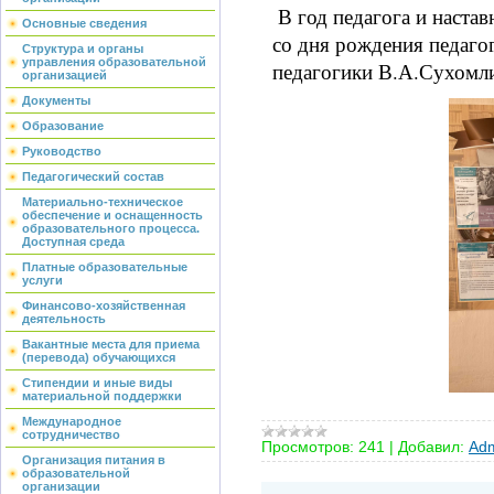
В год педагога и настав
Основные сведения
со дня рождения педаго
Структура и органы
управления образовательной
педагогики В.А.Сухомл
организацией
Документы
Образование
Руководство
Педагогический состав
Материально-техническое
обеспечение и оснащенность
образовательного процесса.
Доступная среда
Платные образовательные
услуги
Финансово-хозяйственная
деятельность
Вакантные места для приема
(перевода) обучающихся
Стипендии и иные виды
материальной поддержки
Международное
сотрудничество
Просмотров:
241
|
Добавил:
Adm
Организация питания в
образовательной
организации