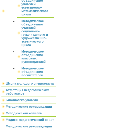
объединение
учителей
естественно-
математического
цикла
Методическое
объединение
учителей
социально-
гуманитарного и
художественно-
эстетического
цикла
Методическое
объединение
классных
руководителей
Методическое
объединение
воспитателей
Школа молодого специалиста
Аттестация педагогических
работников
Библиотека учителя
Методические рекомендации
Методическая копилка
Медико-педагогический совет
Методические рекомендации