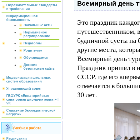
Всемирный день т
Образовательные стандарты
и требования
Информационная
Это праздник каждого
безопасность
Локальные акты
путешественником, 
Нормативное
регулирование
будничной суеты на бе
Педагогам
другие места, которы
Родителям
Всемирный день тури
Обучающимся
Праздник пришел в н
Детские
безопасные сайты
СССР, где его вперв
Модернизация школьных
систем образования
отмечается в больши
Управляющий совет
30 лет.
ГБОУРК «Евпаторийская
санаторная школа-интернат» |
VK
Снижение бюрократической
нагрузки
Учебная работа
Расписания