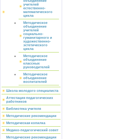
объединение
учителей
естественно-
математического
цикла
Методическое
объединение
учителей
социально-
гуманитарного и
художественно-
эстетического
цикла
Методическое
объединение
классных
руководителей
Методическое
объединение
воспитателей
Школа молодого специалиста
Аттестация педагогических
работников
Библиотека учителя
Методические рекомендации
Методическая копилка
Медико-педагогический совет
Методические рекомендации