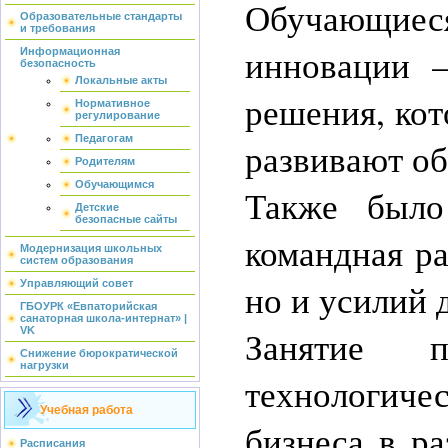
Обучающиес
Образовательные стандарты
и требования
инновации –
Информационная
безопасность
Локальные акты
решения, ко
Нормативное
регулирование
Педагогам
развивают о
Родителям
Обучающимся
Также было
Детские
безопасные сайты
командная ра
Модернизация школьных
систем образования
но и усилий 
Управляющий совет
ГБОУРК «Евпаторийская
санаторная школа-интернат» |
Занятие п
VK
Снижение бюрократической
нагрузки
технологич
Учебная работа
бизнеса в ра
Расписания