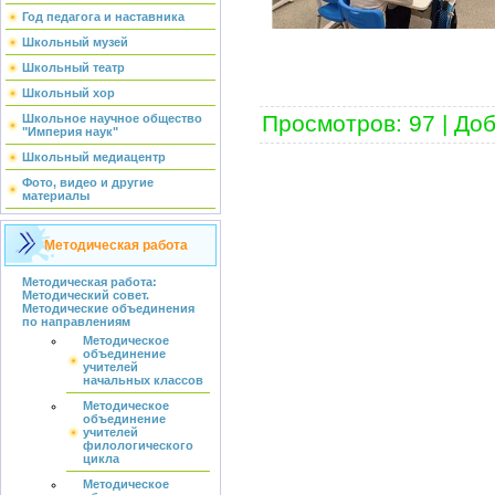
Год педагога и наставника
Школьный музей
Школьный театр
Школьный хор
Просмотров
:
97
|
Доб
Школьное научное общество
"Империя наук"
Школьный медиацентр
Фото, видео и другие
материалы
Методическая работа
Методическая работа:
Методический совет.
Методические объединения
по направлениям
Методическое
объединение
учителей
начальных классов
Методическое
объединение
учителей
филологического
цикла
Методическое