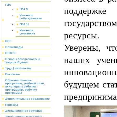
ГИА
поддержке
ГИА 9
Итоговое
государств
собеседование
ГИА 11
ресурсы.
Итоговое
сочинение
ВПР
Уверены, чт
Олимпиады
ОРКСЭ
наших учен
Основы безопасности и
защиты Родины
инновацион
Труд (технология)
Инклюзия
будущем ста
Образовательные
программы, учебный план,
аннотации к рабочим
программам, рабочие
предпринима
программы
Дополнительное образование
Приказы
Дистанционное обучение
Дистанционные способы