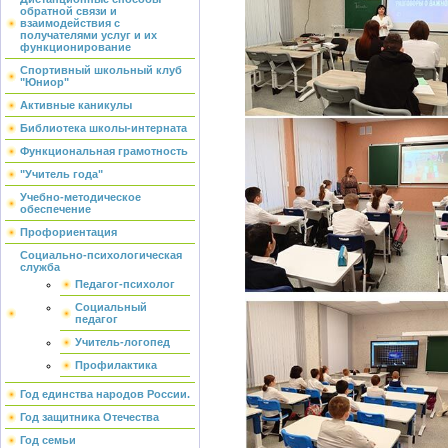
обратной связи и
взаимодействия с
получателями услуг и их
функционирование
Спортивный школьный клуб
"Юниор"
Активные каникулы
Библиотека школы-интерната
Функциональная грамотность
"Учитель года"
Учебно-методическое
обеспечение
Профориентация
Социально-психологическая
служба
Педагог-психолог
Социальный
педагог
Учитель-логопед
Профилактика
Год единства народов России.
Год защитника Отечества
Год семьи