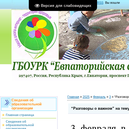
Главная
|
Регистрация
|
Вход
|
RSS
Вы вошли
Версия для слабовидящих
как
Гость
Группа "
Гости
"
Главная
»
2025
»
Февраль
»
3
» “Разговор
Сведения об
образовательной
“Разговоры о важном” на тему
организации
Главная страница
Сведения об
3 февраля в
образовательной
организации