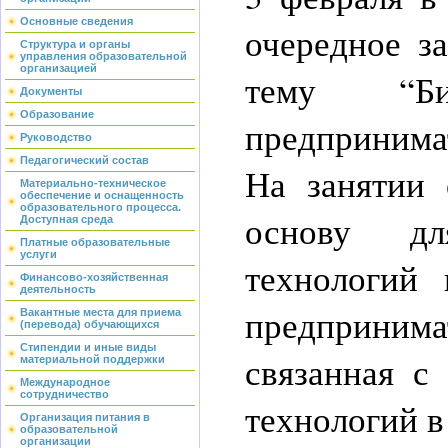
Основные сведения
очередное з
Структура и органы
управления образовательной
организацией
тему “Би
Документы
Образование
предпринима
Руководство
Педагогический состав
На занятии 
Материально-техническое
обеспечение и оснащенность
образовательного процесса.
основу дл
Доступная среда
Платные образовательные
услуги
технологий 
Финансово-хозяйственная
деятельность
предпринима
Вакантные места для приема
(перевода) обучающихся
Стипендии и иные виды
связанная с
материальной поддержки
Международное
сотрудничество
технологий в
Организация питания в
образовательной
организации