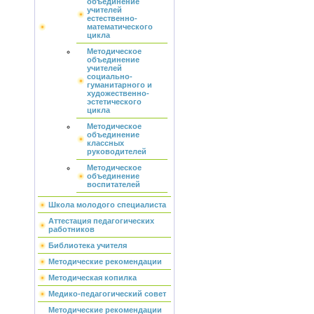
объединение
учителей
естественно-
математического
цикла
Методическое
объединение
учителей
социально-
гуманитарного и
художественно-
эстетического
цикла
Методическое
объединение
классных
руководителей
Методическое
объединение
воспитателей
Школа молодого специалиста
Аттестация педагогических
работников
Библиотека учителя
Методические рекомендации
Методическая копилка
Медико-педагогический совет
Методические рекомендации