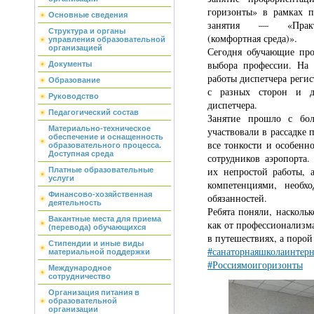
горизонты» в рамках п
Основные сведения
занятия — «Практик
Структура и органы
(комфортная среда)».
управления образовательной
организацией
Сегодня обучающие пр
выбора профессии. На 
Документы
работы диспетчера регис
Образование
с разных сторон и д
Руководство
диспетчера.
Педагогический состав
Занятие прошло с бол
Материально-техническое
участвовали в рассадке 
обеспечение и оснащенность
все тонкости и особенн
образовательного процесса.
Доступная среда
сотрудников аэропорта
их непростой работы, 
Платные образовательные
услуги
компетенциями, необх
Финансово-хозяйственная
обязанностей.
деятельность
Ребята поняли, насколь
Вакантные места для приема
как от профессионализм
(перевода) обучающихся
в путешествиях, а порой
Стипендии и иные виды
#санаторнаяшколаинтерн
материальной поддержки
#Россиямоигоризонты
Международное
сотрудничество
Организация питания в
образовательной
организации