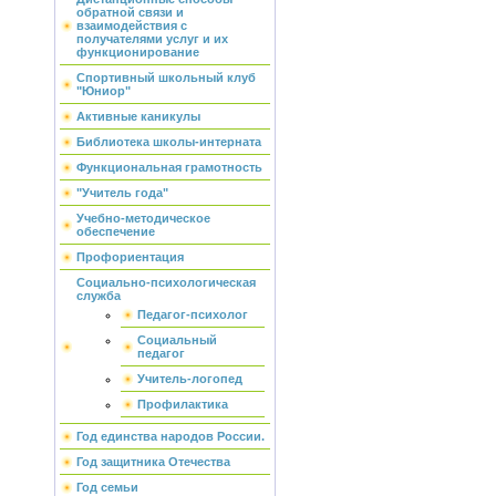
обратной связи и
взаимодействия с
получателями услуг и их
функционирование
Спортивный школьный клуб
"Юниор"
Активные каникулы
Библиотека школы-интерната
Функциональная грамотность
"Учитель года"
Учебно-методическое
обеспечение
Профориентация
Социально-психологическая
служба
Педагог-психолог
Социальный
педагог
Учитель-логопед
Профилактика
Год единства народов России.
Год защитника Отечества
Год семьи