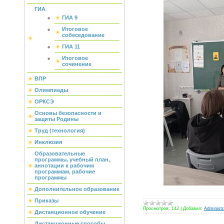
ГИА
ГИА 9
Итоговое
собеседование
ГИА 11
Итоговое
сочинение
ВПР
Олимпиады
ОРКСЭ
Основы безопасности и
защиты Родины
Труд (технология)
Инклюзия
Образовательные
программы, учебный план,
аннотации к рабочим
программам, рабочие
программы
Дополнительное образование
Приказы
Просмотров:
142
|
Добавил:
Administr
Дистанционное обучение
Дистанционные способы