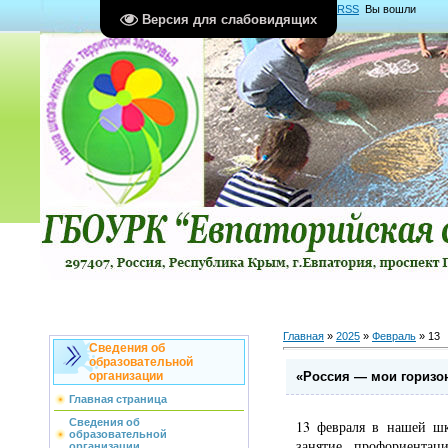
Главная
|
Регистрация
|
Вход
|
RSS
Вы вошли
Версия для слабовидящих
как
Гость
Группа "
Гости
"
Главная
»
2025
»
Февраль
»
13
Сведения об
образовательной
«Россия — мои горизо
организации
Главная страница
Сведения об
13 февраля в нашей шк
образовательной
занятие профориента
организации