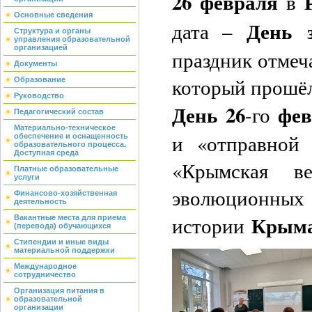
26
февраля
в
Основные сведения
День
дата –
Структура и органы
управления образовательной
организацией
праздник отмеч
Документы
который прошёл
Образование
Руководство
День
26
фев
-го
Педагогический состав
Материально-техническое
и «отправной 
обеспечение и оснащенность
образовательного процесса.
Доступная среда
«Крымская в
Платные образовательные
услуги
эволюцион
Финансово-хозяйственная
деятельность
Крым
истории
Вакантные места для приема
(перевода) обучающихся
Стипендии и иные виды
материальной поддержки
Международное
сотрудничество
Организация питания в
образовательной
организации