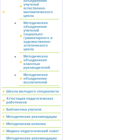
объединение
учителей
естественно-
математического
цикла
Методическое
объединение
учителей
социально-
гуманитарного и
художественно-
эстетического
цикла
Методическое
объединение
классных
руководителей
Методическое
объединение
воспитателей
Школа молодого специалиста
Аттестация педагогических
работников
Библиотека учителя
Методические рекомендации
Методическая копилка
Медико-педагогический совет
Методические рекомендации