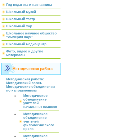
Год педагога и наставника
Школьный музей
Школьный театр
Школьный хор
Школьное научное общество
"Империя наук"
Школьный медиацентр
Фото, видео и другие
материалы
Методическая работа
Методическая работа:
Методический совет.
Методические объединения
по направлениям
Методическое
объединение
учителей
начальных классов
Методическое
объединение
учителей
филологического
цикла
Методическое