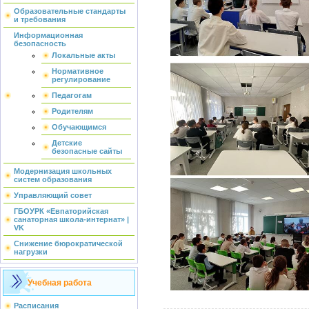
Образовательные стандарты
и требования
Информационная
безопасность
Локальные акты
Нормативное
регулирование
Педагогам
Родителям
Обучающимся
Детские
безопасные сайты
Модернизация школьных
систем образования
Управляющий совет
ГБОУРК «Евпаторийская
санаторная школа-интернат» |
VK
Снижение бюрократической
нагрузки
Учебная работа
Расписания