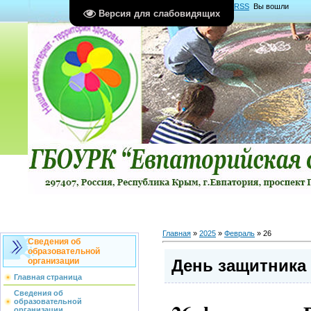
Главная
|
Регистрация
|
Вход
|
RSS
Вы вошли
Версия для слабовидящих
как
Гость
Группа "
Гости
"
Главная
»
2025
»
Февраль
»
26
Сведения об
образовательной
День защитника
организации
Главная страница
Сведения об
образовательной
организации