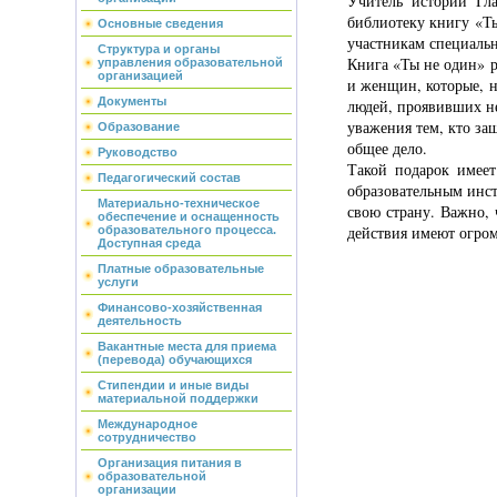
Учитель истории Гл
библиотеку книгу «Т
Основные сведения
участникам специаль
Структура и органы
Книга «Ты не один» р
управления образовательной
организацией
и женщин, которые, н
Документы
людей, проявивших не
уважения тем, кто за
Образование
общее дело.
Руководство
Такой подарок имее
Педагогический состав
образовательным инст
Материально-техническое
свою страну. Важно, 
обеспечение и оснащенность
действия имеют огром
образовательного процесса.
Доступная среда
Платные образовательные
услуги
Финансово-хозяйственная
деятельность
Вакантные места для приема
(перевода) обучающихся
Стипендии и иные виды
материальной поддержки
Международное
сотрудничество
Организация питания в
образовательной
организации