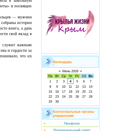
рила в школьную
зеты» и посвящен
овольцев — мужчин
й собраны истории
сто книга, а дань
ести свой вклад в
 и служит важным
зма и гордости за
 понимало, что их
Календарь
«
Июнь 2026
»
Пн
Вт
Ср
Чт
Пт
Сб
Вс
1
2
3
4
5
6
7
8
9
10
11
12
13
14
15
16
17
18
19
20
21
22
23
24
25
26
27
28
29
30
Коллегиальные органы
управления
Профком
Попечительский совет