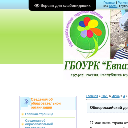
Главная
|
Регист
Версия для слабовидящих
как
Гость
Групп
Главная
»
2026
»
Июнь
»
4
»
Сведения об
образовательной
Общероссийский де
организации
Главная страница
Сведения об
27 мая наша страна о
образовательной
организации