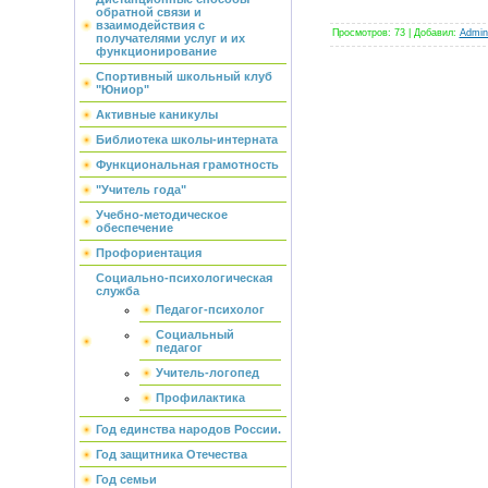
обратной связи и
взаимодействия с
Просмотров
:
73
|
Добавил
:
Admini
получателями услуг и их
функционирование
Спортивный школьный клуб
"Юниор"
Активные каникулы
Библиотека школы-интерната
Функциональная грамотность
"Учитель года"
Учебно-методическое
обеспечение
Профориентация
Социально-психологическая
служба
Педагог-психолог
Социальный
педагог
Учитель-логопед
Профилактика
Год единства народов России.
Год защитника Отечества
Год семьи