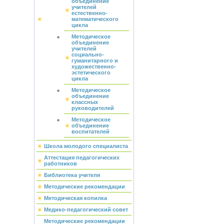
объединение
учителей
естественно-
математического
цикла
Методическое
объединение
учителей
социально-
гуманитарного и
художественно-
эстетического
цикла
Методическое
объединение
классных
руководителей
Методическое
объединение
воспитателей
Школа молодого специалиста
Аттестация педагогических
работников
Библиотека учителя
Методические рекомендации
Методическая копилка
Медико-педагогический совет
Методические рекомендации