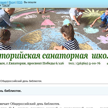
рация
|
Вход
|
RSS
Вы вошли
а "
Гости
"
 Общероссийский день библиотек.
нь библиотек.
тмечает Общероссийский день библиотек.