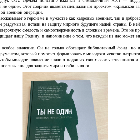
адчук О.А. сделала поистине важный и символичный жест — пода
ы не один». Этот сборник является специальным проектом «Крымской га
ной военной операции.
ассказывает о героизме и мужестве как кадровых военных, так и добр
е раздумывая, встали на защиту мирного будущего нашей страны. В не
вероятную смелость и самоотверженность в сложные времена. Это не про
щищает нашу Родину, и напоминание о том, что каждый из нас может вн
т особое значение. Он не только обогащает библиотечный фонд, но
рументом, который помогает формировать у молодежи чувство патриоти
чтобы молодое поколение знало о подвигах своих соотечественников и
ное значение для защиты мира и стабильности.