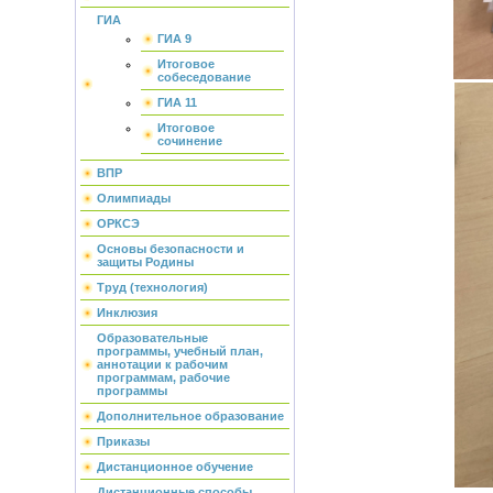
ГИА
ГИА 9
Итоговое
собеседование
ГИА 11
Итоговое
сочинение
ВПР
Олимпиады
ОРКСЭ
Основы безопасности и
защиты Родины
Труд (технология)
Инклюзия
Образовательные
программы, учебный план,
аннотации к рабочим
программам, рабочие
программы
Дополнительное образование
Приказы
Дистанционное обучение
Дистанционные способы