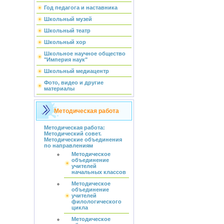
Год педагога и наставника
Школьный музей
Школьный театр
Школьный хор
Школьное научное общество
"Империя наук"
Школьный медиацентр
Фото, видео и другие
материалы
Методическая работа
Методическая работа:
Методический совет.
Методические объединения
по направлениям
Методическое
объединение
учителей
начальных классов
Методическое
объединение
учителей
филологического
цикла
Методическое