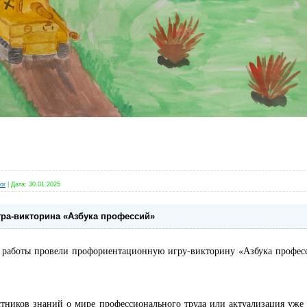
or
|
Дата:
30.01.2025
ра-викторина «Азбука профессий»
й работы провели профориентационную игру-викторину «Азбука профе
тников знаний о мире профессионального труда или актуализация уж