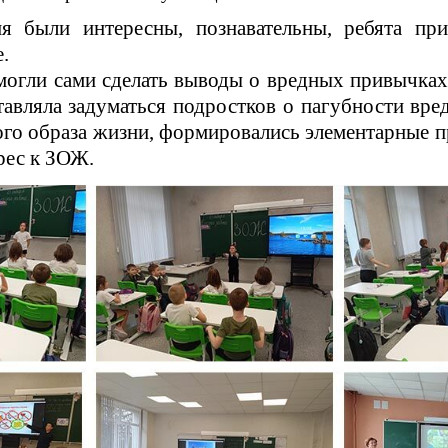
я были интересны, познавательны, ребята пр
.
огли сами сделать выводы о вредных привычках
тавляла задуматься подростков о пагубности вр
ого образа жизни, формировались элементарные п
рес к ЗОЖ.