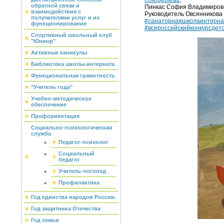
обратной связи и
Пинкас София Владимировн
взаимодействия с
Руководитель Овсянникова
получателями услуг и их
#санаторнаяшколаинтерна
функционирование
#всероссийскийконкурсдет
Спортивный школьный клуб
"Юниор"
Активные каникулы
Библиотека школы-интерната
Функциональная грамотность
"Учитель года"
Учебно-методическое
обеспечение
Профориентация
Социально-психологическая
служба
Педагог-психолог
Социальный
педагог
Учитель-логопед
Профилактика
Год единства народов России.
Год защитника Отечества
Год семьи