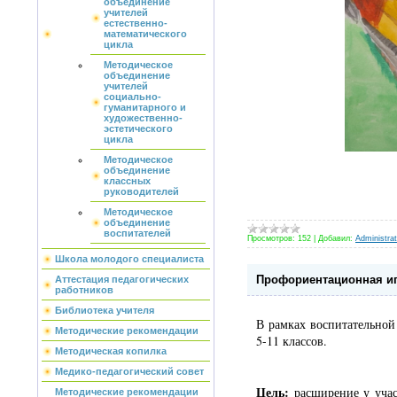
объединение
учителей
естественно-
математического
цикла
Методическое
объединение
учителей
социально-
гуманитарного и
художественно-
эстетического
цикла
Методическое
объединение
классных
руководителей
Методическое
объединение
воспитателей
Просмотров:
152
|
Добавил:
Administrat
Школа молодого специалиста
Профориентационная иг
Аттестация педагогических
работников
Библиотека учителя
В рамках воспитательно
Методические рекомендации
5-11 классов.
Методическая копилка
Медико-педагогический совет
Цель:
расширение у учас
Методические рекомендации