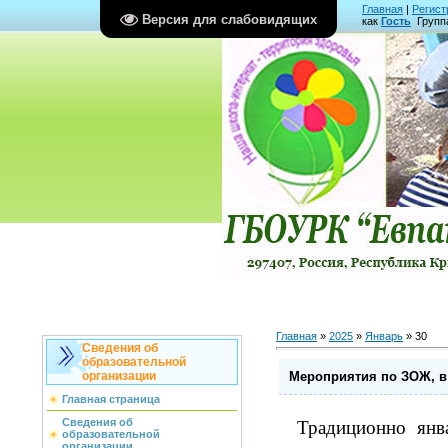
Главная
|
Регист
Версия для слабовидящих
как
Гость
Групп
Главная
»
2025
»
Январь
»
30
Сведения об
образовательной
Мероприятия по ЗОЖ, в
организации
Главная страница
Сведения об
Традиционно янв
образовательной
организации