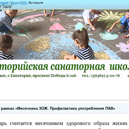
рация
|
Вход
|
RSS
Вы вошли
а "
Гости
"
 рамках «Месячника ЗОЖ. Профилактика употребления ПАВ»
арь считается месячником здорового образа жизни.