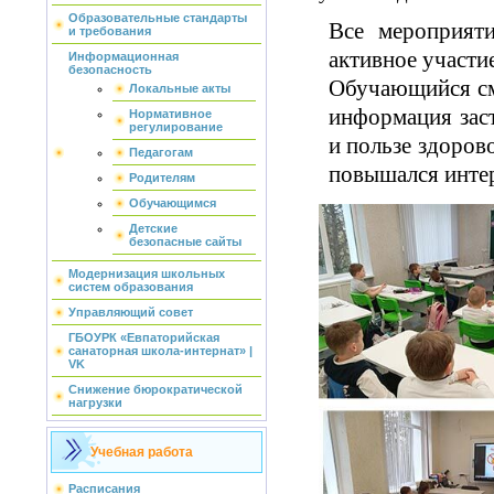
Образовательные стандарты
Все мероприяти
и требования
активное участие
Информационная
безопасность
Обучающийся см
Локальные акты
информация зас
Нормативное
регулирование
и пользе здоров
Педагогам
повышался инте
Родителям
Обучающимся
Детские
безопасные сайты
Модернизация школьных
систем образования
Управляющий совет
ГБОУРК «Евпаторийская
санаторная школа-интернат» |
VK
Снижение бюрократической
нагрузки
Учебная работа
Расписания