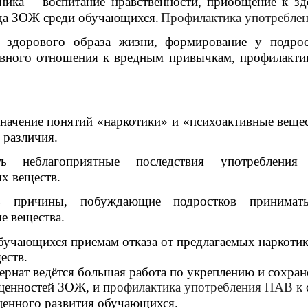
ника – воспитание нравственности, приобщение к з
да ЗОЖ среди обучающихся.
Профилактика употребле
а здорового образа жизни, формирование у подрос
ивного отношения к вредным привычкам, профилакти
значение понятий «наркотики» и «психоактивные вещес
 различия.
ть неблагоприятные последствия употребления
х веществ.
ь причины, побуждающие подростков принимат
е вещества.
ющихся приемам отказа от предлагаемых наркотик
еств.
ернат ведётся большая работа по укреплению и сохра
 ценностей ЗОЖ, и п
рофилактика употребления ПАВ к
ценного развития обучающихся.