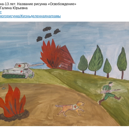
а-13 лет. Название рисунка «Освобождение»
 Галина Юрьевна
т
скогорисункаЖизньделеннаянаграмы