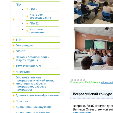
ГИА
ГИА 9
Итоговое
собеседование
ГИА 11
Итоговое
сочинение
ВПР
Олимпиады
ОРКСЭ
Основы безопасности и
защиты Родины
Труд (технология)
Инклюзия
Образовательные
программы, учебный план,
Просмотров:
134
|
Добавил:
Administrat
аннотации к рабочим
программам, рабочие
программы
Всероссийский конкурс 
Дополнительное образование
Приказы
Всероссийский конкурс дет
Дистанционное обучение
Великой Отечественной во
t.me/geoteatr
,
Дистанционные способы