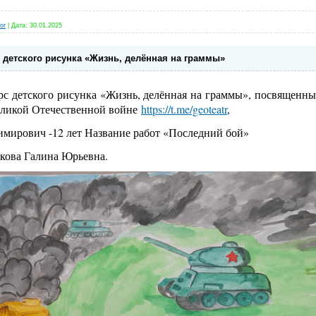
or
|
Дата:
30.01.2025
 детского рисунка «Жизнь, делённая на граммы»
с детского рисунка «Жизнь, делённая на граммы», посвященн
Великой Отечественной войне
https://t.me/geoteatr
,
мирович -12 лет Название работ «Последний бой»
кова Галина Юрьевна.