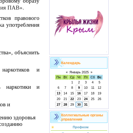
доровому образу
ния ПАВ».
тков правового
ка употребления
тва», объяснить
Календарь
 наркотиков и
«
Январь 2025
»
Пн
Вт
Ср
Чт
Пт
Сб
Вс
1
2
3
4
5
ь наркотики и
6
7
8
9
10
11
12
13
14
15
16
17
18
19
20
21
22
23
24
25
26
ов и
27
28
29
30
31
Коллегиальные органы
нению здоровья
управления
созданию
Профком