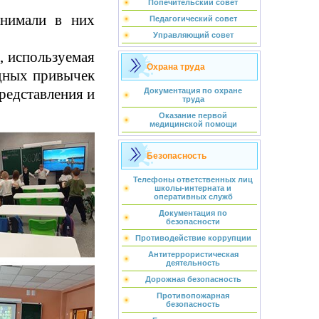
Попечительский совет
инимали в них
Педагогический совет
Управляющий совет
, используемая
Охрана труда
едных привычек
редставления и
Документация по охране
труда
Оказание первой
медицинской помощи
Безопасность
Телефоны ответственных лиц
школы-интерната и
оперативных служб
Документация по
безопасности
Противодействие коррупции
Антитеррористическая
деятельность
Дорожная безопасность
Противопожарная
безопасность