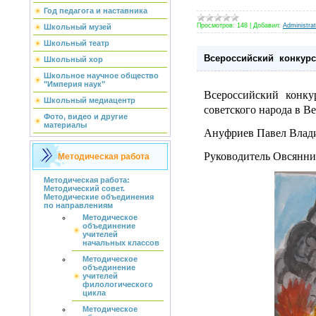
Год педагога и наставника
Просмотров:
148
|
Добавил:
Administrat
Школьный музей
Школьный театр
Всероссийский конкурс
Школьный хор
Школьное научное общество
"Империя наук"
Всероссийский конкур
Школьный медиацентр
советского народа в 
Фото, видео и другие
материалы
Ануфриев Павел Влади
Руководитель Овсянни
Методическая работа
Методическая работа:
Методический совет.
Методические объединения
по направлениям
Методическое
объединение
учителей
начальных классов
Методическое
объединение
учителей
филологического
цикла
Методическое