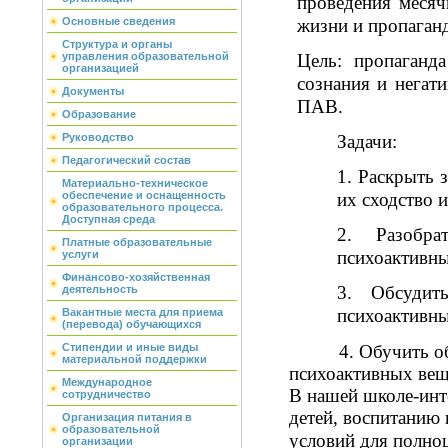
проведения месяч
жизни и пропаган
Основные сведения
Структура и органы
Цель: пропаганд
управления образовательной
организацией
сознания и негат
Документы
ПАВ.
Образование
Задачи:
Руководство
Педагогический состав
1. Раскрыть 
Материально-техническое
их сходство и
обеспечение и оснащенность
образовательного процесса.
Доступная среда
2. Разобра
Платные образовательные
психоактивны
услуги
Финансово-хозяйственная
3. Обсудит
деятельность
психоактивны
Вакантные места для приема
(перевода) обучающихся
4. Обучить обуча
Стипендии и иные виды
материальной поддержки
психоактивных вещ
Международное
В нашей школе-инт
сотрудничество
детей, воспитанию
Организация питания в
образовательной
условий для полно
организации