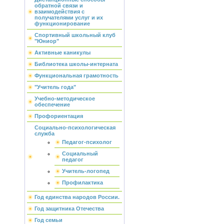
обратной связи и
взаимодействия с
получателями услуг и их
функционирование
Спортивный школьный клуб
"Юниор"
Активные каникулы
Библиотека школы-интерната
Функциональная грамотность
"Учитель года"
Учебно-методическое
обеспечение
Профориентация
Социально-психологическая
служба
Педагог-психолог
Социальный
педагог
Учитель-логопед
Профилактика
Год единства народов России.
Год защитника Отечества
Год семьи