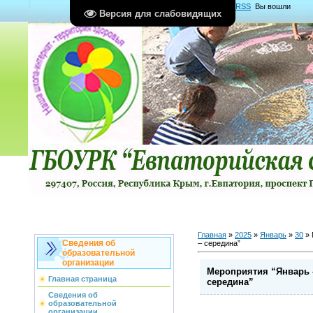
Главная
|
Регистрация
|
Вход
|
RSS
Вы вошли
Версия для слабовидящих
как
Гость
Группа "
Гости
"
Главная
»
2025
»
Январь
»
30
» 
Сведения об
– середина”
образовательной
организации
Мероприятия “Январь –
Главная страница
середина”
Сведения об
образовательной
организации