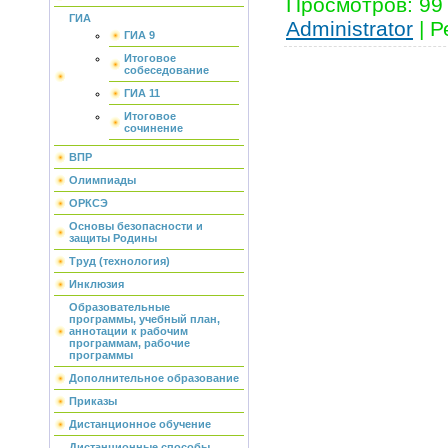
Просмотров
:
99
ГИА
Administrator
|
Р
ГИА 9
Итоговое
собеседование
ГИА 11
Итоговое
сочинение
ВПР
Олимпиады
ОРКСЭ
Основы безопасности и
защиты Родины
Труд (технология)
Инклюзия
Образовательные
программы, учебный план,
аннотации к рабочим
программам, рабочие
программы
Дополнительное образование
Приказы
Дистанционное обучение
Дистанционные способы