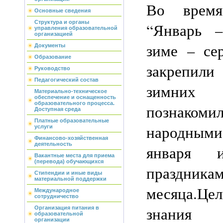
Во время
Основные сведения
Структура и органы
“Январь –
управления образовательной
организацией
зиме – сер
Документы
Образование
закрепи
Руководство
Педагогический состав
зимних
Материально-техническое
обеспечение и оснащенность
образовательного процесса.
познак
Доступная среда
Платные образовательные
народным
услуги
Финансово-хозяйственная
деятельность
января 
Вакантные места для приема
(перевода) обучающихся
праздника
Стипендии и иные виды
материальной поддержки
месяца.Цел
Международное
сотрудничество
знани
Организация питания в
образовательной
организации