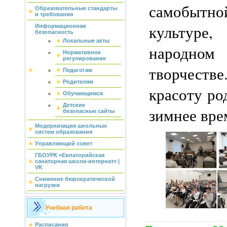
самобыт
Образовательные стандарты
и требования
культу
Информационная
безопасность
Локальные акты
народном
Нормативное
регулирование
творчестве
Педагогам
Родителям
красоту ро
Обучающимся
Детские
зимнее вре
безопасные сайты
Модернизация школьных
систем образования
Управляющий совет
ГБОУРК «Евпаторийская
санаторная школа-интернат» |
VK
Снижение бюрократической
нагрузки
Учебная работа
Расписания