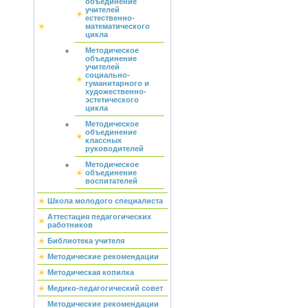
объединение
учителей
естественно-
математического
цикла
Методическое
объединение
учителей
социально-
гуманитарного и
художественно-
эстетического
цикла
Методическое
объединение
классных
руководителей
Методическое
объединение
воспитателей
Школа молодого специалиста
Аттестация педагогических
работников
Библиотека учителя
Методические рекомендации
Методическая копилка
Медико-педагогический совет
Методические рекомендации