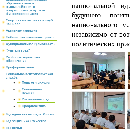
национальной ид
обратной связи и
взаимодействия с
получателями услуг и их
будущего, поня
функционирование
Спортивный школьный клуб
национального у
"Юниор"
Активные каникулы
независимо от воз
Библиотека школы-интерната
политических прис
Функциональная грамотность
"Учитель года"
Учебно-методическое
обеспечение
Профориентация
Социально-психологическая
служба
Педагог-психолог
Социальный
педагог
Учитель-логопед
Профилактика
Год единства народов России.
Год защитника Отечества
Год семьи