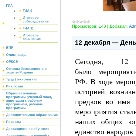
ГИА
ГИА 9
Итоговое
собеседование
Просмотров:
143
|
Добавил:
Adm
ГИА 11
Итоговое
сочинение
12 декабря — Ден
ВПР
Олимпиады
Сегодня, 12 
ОРКСЭ
было мероприят
Основы безопасности и
защиты Родины
РФ. В ходе мероп
Труд (технология)
Инклюзия
историей возник
Образовательные
программы, учебный план,
предков во имя 
аннотации к рабочим
программам, рабочие
программы
мероприятия стал
Дополнительное образование
наших общих кор
Приказы
единство народов 
Дистанционное обучение
Дистанционные способы