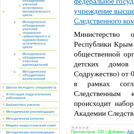
федеральное госуд
объединение
учителей
учреждение высше
естественно-
математического
цикла
Следственного ко
Методическое
объединение
учителей
Министерство 
социально-
гуманитарного и
художественно-
Республики Крым 
эстетического
цикла
общественной ор
Методическое
объединение
детских домов
классных
руководителей
Содружество) от 0
Методическое
объединение
воспитателей
в рамках сог
Школа молодого специалиста
Следственным 
Аттестация педагогических
работников
происходит набор
Библиотека учителя
Академии Следств
Методические рекомендации
Методическая копилка
Медико-педагогический совет
Просмотров:
100
|
Добавил:
Adm
Методические рекомендации