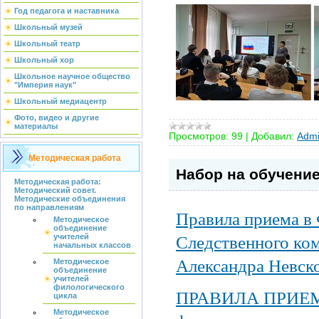
Год педагога и наставника
Школьный музей
Школьный театр
Школьный хор
Школьное научное общество
"Империя наук"
Школьный медиацентр
Фото, видео и другие
материалы
Просмотров:
99
|
Добавил:
Admi
Методическая работа
Набор на обучени
Методическая работа:
Методический совет.
Методические объединения
по направлениям
Правила приема в
Методическое
объединение
Следственного ко
учителей
начальных классов
Александра Невск
Методическое
объединение
учителей
филологического
ПРАВИЛА ПРИЕМА 
цикла
Методическое