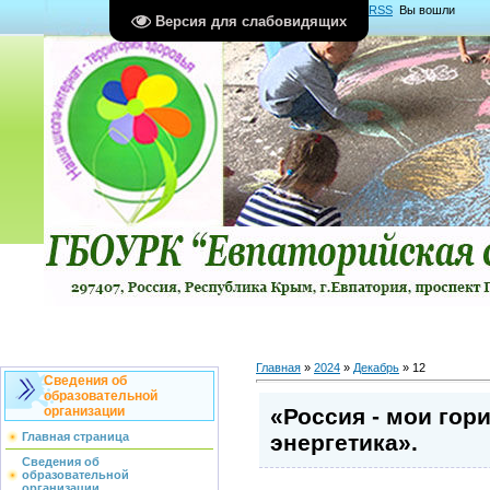
Главная
|
Регистрация
|
Вход
|
RSS
Вы вошли
Версия для слабовидящих
как
Гость
Группа "
Гости
"
Главная
»
2024
»
Декабрь
»
12
Сведения об
образовательной
«Россия - мои гор
организации
энергетика».
Главная страница
Сведения об
образовательной
организации