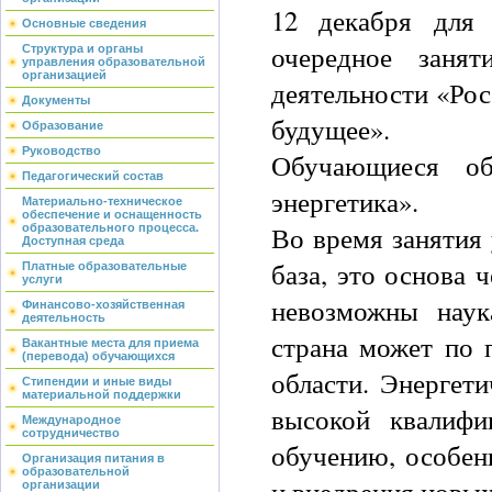
12 декабря для
Основные сведения
очередное занят
Структура и органы
управления образовательной
организацией
деятельности «Рос
Документы
будущее».
Образование
Руководство
Обучающиеся об
Педагогический состав
энергетика».
Материально-техническое
обеспечение и оснащенность
Во время занятия 
образовательного процесса.
Доступная среда
база, это основа 
Платные образовательные
услуги
невозможны наук
Финансово-хозяйственная
деятельность
страна может по 
Вакантные места для приема
(перевода) обучающихся
области. Энергети
Стипендии и иные виды
материальной поддержки
высокой квалифи
Международное
сотрудничество
обучению, особен
Организация питания в
образовательной
и внедрения новых
организации