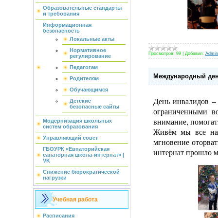
Образовательные стандарты
и требования
Информационная
безопасность
Локальные акты
Нормативное
Просмотров:
99
|
Добавил:
Admini
регулирование
Педагогам
Международный ден
Родителям
Обучающимся
День инвалидов – 
Детские
безопасные сайты
ограниченными во
внимание, помогать
Модернизация школьных
систем образования
Живём мы все на 
Управляющий совет
мгновение оторват
ГБОУРК «Евпаторийская
интернат прошло м
санаторная школа-интернат» |
VK
Снижение бюрократической
нагрузки
Учебная работа
Расписания