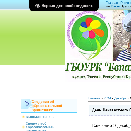
Главная
|
Регист
Версия для слабовидящих
как
Гость
Групп
Главная
»
2024
»
Декабрь
»
Сведения об
образовательной
День Неизвестного 
организации
Главная страница
Сведения об
Ежегодно 3 декабр
образовательной
организации