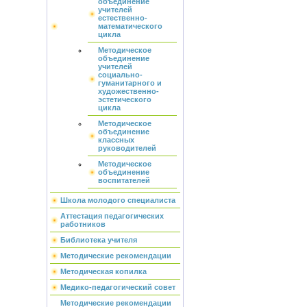
объединение
учителей
естественно-
математического
цикла
Методическое
объединение
учителей
социально-
гуманитарного и
художественно-
эстетического
цикла
Методическое
объединение
классных
руководителей
Методическое
объединение
воспитателей
Школа молодого специалиста
Аттестация педагогических
работников
Библиотека учителя
Методические рекомендации
Методическая копилка
Медико-педагогический совет
Методические рекомендации