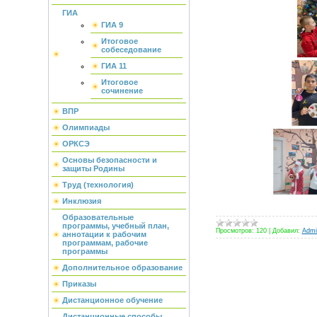
ГИА
ГИА 9
Итоговое
собеседование
ГИА 11
Итоговое
сочинение
ВПР
Олимпиады
ОРКСЭ
Основы безопасности и
защиты Родины
Труд (технология)
Инклюзия
Образовательные
программы, учебный план,
Просмотров:
120
|
Добавил:
Admin
аннотации к рабочим
программам, рабочие
программы
Дополнительное образование
Приказы
Дистанционное обучение
Дистанционные способы