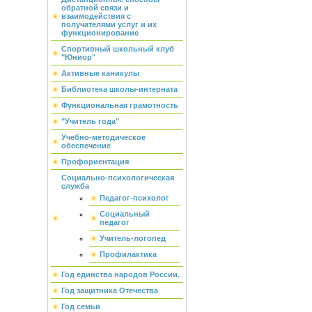
обратной связи и
взаимодействия с
получателями услуг и их
функционирование
Спортивный школьный клуб
"Юниор"
Активные каникулы
Библиотека школы-интерната
Функциональная грамотность
"Учитель года"
Учебно-методическое
обеспечение
Профориентация
Социально-психологическая
служба
Педагог-психолог
Социальный
педагог
Учитель-логопед
Профилактика
Год единства народов России.
Год защитника Отечества
Год семьи