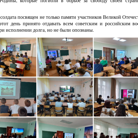
Родины, которые погибли в борьбе за свободу своей стран
 солдата посвящен не только памяти участников Великой Отече
этот день принято отдавать всем советским и российским в
ри исполнении долга, но не были опознаны.