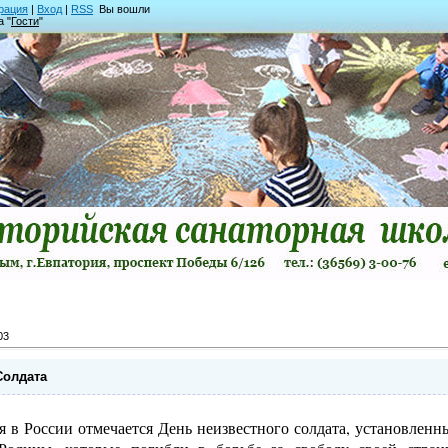
рация
|
Вход
|
RSS
Вы вошли
а "
Гости
"
03
Солдата
я в России отмечается День неизвестного солдата, установленн