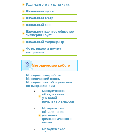
Год педагога и наставника
Школьный музей
Школьный театр
Школьный хор
Школьное научное общество
"Империя наук"
Школьный медиацентр
Фото, видео и другие
материалы
Методическая работа
Методическая работа:
Методический совет.
Методические объединения
по направлениям
Методическое
объединение
учителей
начальных классов
Методическое
объединение
учителей
филологического
цикла
Методическое