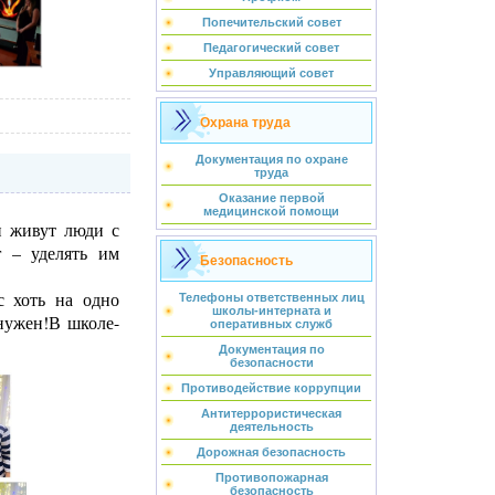
Попечительский совет
Педагогический совет
Управляющий совет
Охрана труда
Документация по охране
труда
Оказание первой
медицинской помощи
и живут люди с
г – уделять им
Безопасность
с хоть на одно
Телефоны ответственных лиц
школы-интерната и
 нужен!В школе-
оперативных служб
Документация по
безопасности
Противодействие коррупции
Антитеррористическая
деятельность
Дорожная безопасность
Противопожарная
безопасность