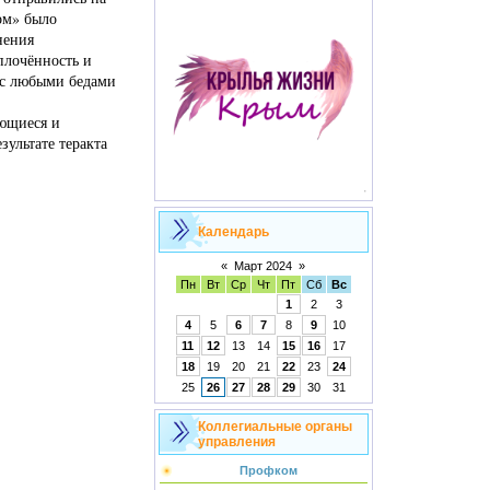
ом» было
нения
плочённость и
 с любыми бедами
ающиеся и
зультате теракта
Календарь
«
Март 2024
»
Пн
Вт
Ср
Чт
Пт
Сб
Вс
1
2
3
4
5
6
7
8
9
10
11
12
13
14
15
16
17
18
19
20
21
22
23
24
25
26
27
28
29
30
31
Коллегиальные органы
управления
Профком