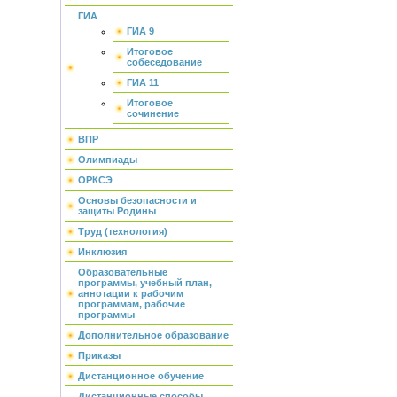
ГИА
ГИА 9
Итоговое
собеседование
ГИА 11
Итоговое
сочинение
ВПР
Олимпиады
ОРКСЭ
Основы безопасности и
защиты Родины
Труд (технология)
Инклюзия
Образовательные
программы, учебный план,
аннотации к рабочим
программам, рабочие
программы
Дополнительное образование
Приказы
Дистанционное обучение
Дистанционные способы