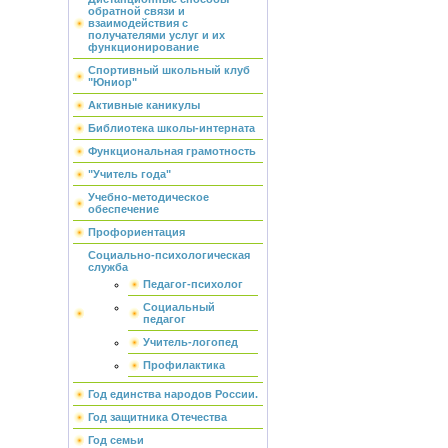
обратной связи и
взаимодействия с
получателями услуг и их
функционирование
Спортивный школьный клуб
"Юниор"
Активные каникулы
Библиотека школы-интерната
Функциональная грамотность
"Учитель года"
Учебно-методическое
обеспечение
Профориентация
Социально-психологическая
служба
Педагог-психолог
Социальный
педагог
Учитель-логопед
Профилактика
Год единства народов России.
Год защитника Отечества
Год семьи