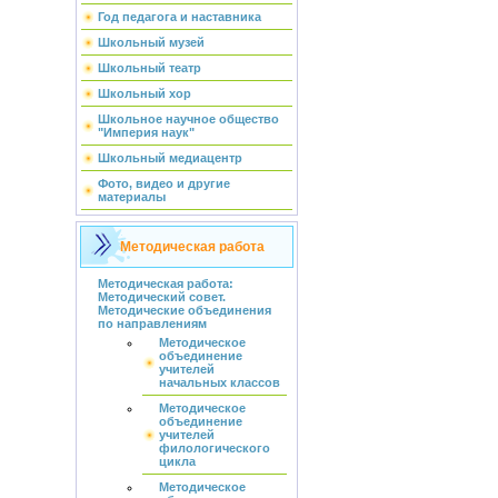
Год педагога и наставника
Школьный музей
Школьный театр
Школьный хор
Школьное научное общество
"Империя наук"
Школьный медиацентр
Фото, видео и другие
материалы
Методическая работа
Методическая работа:
Методический совет.
Методические объединения
по направлениям
Методическое
объединение
учителей
начальных классов
Методическое
объединение
учителей
филологического
цикла
Методическое