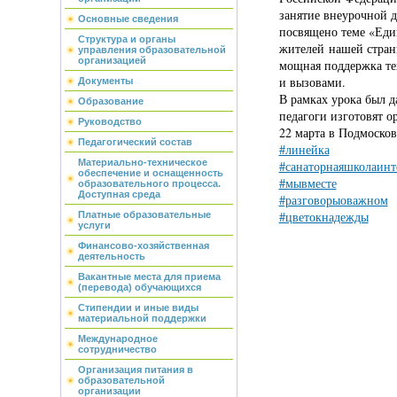
занятие внеурочной д
Основные сведения
посвящено теме «Един
Структура и органы
жителей нашей стран
управления образовательной
организацией
мощная поддержка тех
и вызовами.
Документы
В рамках урока был д
Образование
педагоги изготовят о
Руководство
22 марта в Подмосков
Педагогический состав
#линейка
Материально-техническое
#санаторнаяшколаинт
обеспечение и оснащенность
#мывместе
образовательного процесса.
Доступная среда
#разговорыоважном
#цветокнадежды
Платные образовательные
услуги
Финансово-хозяйственная
деятельность
Вакантные места для приема
(перевода) обучающихся
Стипендии и иные виды
материальной поддержки
Международное
сотрудничество
Организация питания в
образовательной
организации