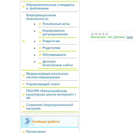
Образовательные стандарты
и требования
Информационная
безопасность
Локальные акты
Нормативное
регулирование
Просмотров:
163
|
Добавил:
Admin
Педагогам
Родителям
Обучающимся
Детские
безопасные сайты
Модернизация школьных
систем образования
Управляющий совет
ГБОУРК «Евпаторийская
санаторная школа-интернат» |
VK
Снижение бюрократической
нагрузки
Учебная работа
Расписания