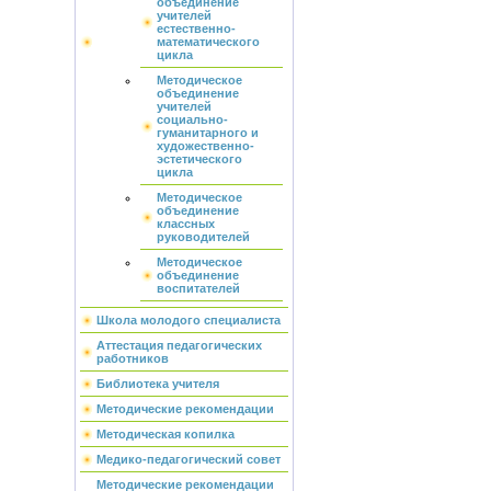
объединение
учителей
естественно-
математического
цикла
Методическое
объединение
учителей
социально-
гуманитарного и
художественно-
эстетического
цикла
Методическое
объединение
классных
руководителей
Методическое
объединение
воспитателей
Школа молодого специалиста
Аттестация педагогических
работников
Библиотека учителя
Методические рекомендации
Методическая копилка
Медико-педагогический совет
Методические рекомендации