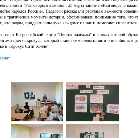
еятельности "Разговоры о важном". 25 марта занятие «Разговоры о важн
ство народов России». Педагоги рассказали ребятам о важности объеди
ы в трагические моменты истории, сформировали понимание того, что с
, кто рядом, придают силы духа каждому из нас и помогают справиться
ан старт Всероссийской акции "Цветок надежды" в рамках которой обуч
ригами цветка крокуса, который станет символом памяти о погибших в ре
ье в «Крокус Сити Холле"
ернат