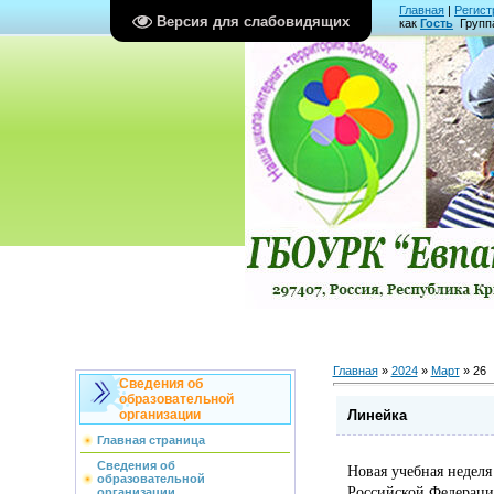
Главная
|
Регист
Версия для слабовидящих
как
Гость
Групп
Главная
»
2024
»
Март
»
26
Сведения об
образовательной
Линейка
организации
Главная страница
Сведения об
Новая учебная недел
образовательной
Российской Федераци
организации