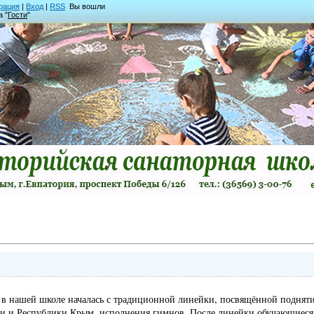
рация
|
Вход
|
RSS
Вы вошли
а "
Гости
"
я в нашей школе началась с традиционной линейки, посвящённой поднят
и и Республики Крым, исполнения гимнов. После линейки обучающиеся