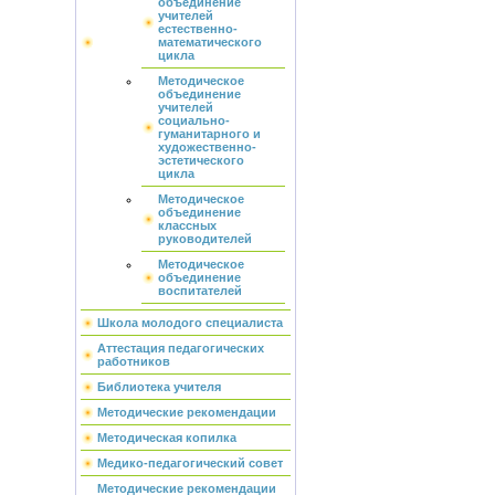
объединение
учителей
естественно-
математического
цикла
Методическое
объединение
учителей
социально-
гуманитарного и
художественно-
эстетического
цикла
Методическое
объединение
классных
руководителей
Методическое
объединение
воспитателей
Школа молодого специалиста
Аттестация педагогических
работников
Библиотека учителя
Методические рекомендации
Методическая копилка
Медико-педагогический совет
Методические рекомендации