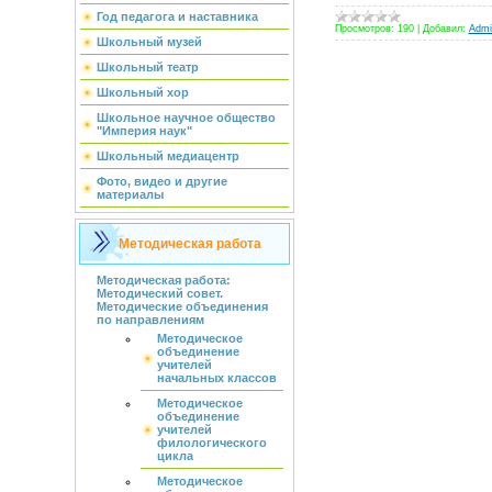
Год педагога и наставника
Просмотров:
190
|
Добавил:
Admin
Школьный музей
Школьный театр
Школьный хор
Школьное научное общество
"Империя наук"
Школьный медиацентр
Фото, видео и другие
материалы
Методическая работа
Методическая работа:
Методический совет.
Методические объединения
по направлениям
Методическое
объединение
учителей
начальных классов
Методическое
объединение
учителей
филологического
цикла
Методическое