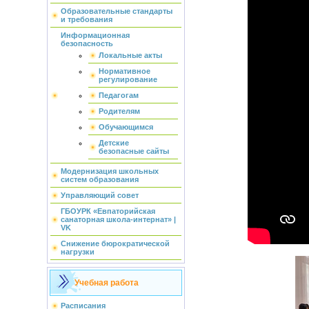
Образовательные стандарты
и требования
Информационная
безопасность
Локальные акты
Нормативное
регулирование
Педагогам
Родителям
Обучающимся
Детские
безопасные сайты
Модернизация школьных
систем образования
Управляющий совет
ГБОУРК «Евпаторийская
санаторная школа-интернат» |
VK
Снижение бюрократической
нагрузки
Учебная работа
Расписания