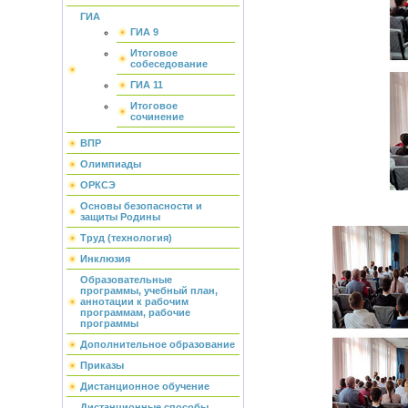
ГИА
ГИА 9
Итоговое
собеседование
ГИА 11
Итоговое
сочинение
ВПР
Олимпиады
ОРКСЭ
Основы безопасности и
защиты Родины
Труд (технология)
Инклюзия
Образовательные
программы, учебный план,
аннотации к рабочим
программам, рабочие
программы
Дополнительное образование
Приказы
Дистанционное обучение
Дистанционные способы