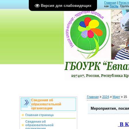
Главная
|
Регист
Версия для слабовидящих
как
Гость
Групп
Главная
»
2024
»
Март
»
15
Сведения об
образовательной
Мероприятия, посвя
организации
Главная страница
Сведения об
В К
образовательной
организации