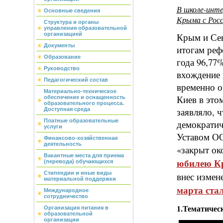
В школе-инте
Основные сведения
Крыма с Росс
Структура и органы
управления образовательной
Крым и Сев
организацией
Документы
итогам реф
Образование
года 96,77
Руководство
вхождение 
Педагогический состав
временно о
Материально-техническое
Киев в это
обеспечение и оснащенность
образовательного процесса.
заявляло, 
Доступная среда
Платные образовательные
демократич
услуги
Уставом ОО
Финансово-хозяйственная
деятельность
«закрыт ок
Вакантные места для приема
юбилею К
(перевода) обучающихся
Стипендии и иные виды
внес измен
материальной поддержки
марта ста
Международное
сотрудничество
1.Тематичес
Организация питания в
образовательной
организации