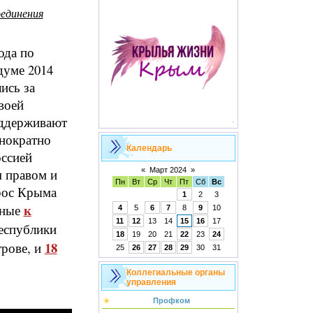
единения
ода по
думе 2014
ись за
воей
оддерживают
днократно
Календарь
оссией
м правом и
«
Март 2024
»
Пн
Вт
Ср
Чт
Пт
Сб
Вс
рос Крыма
1
2
3
к
нные
4
5
6
7
8
9
10
11
12
13
14
15
16
17
республики
18
19
20
21
22
23
24
18
трове, и
25
26
27
28
29
30
31
Коллегиальные органы
управления
Профком