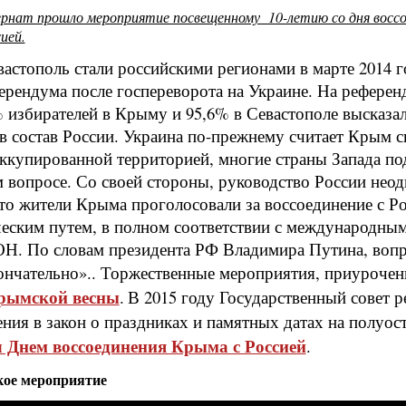
рнат прошло мероприятие посвещенному 10-летию со дня воссо
ией.
астополь стали российскими регионами в марте 2014 г
ерендума после госпереворота на Украине. На референ
% избирателей в Крыму и 95,6% в Севастополе высказал
в состав России. Украина по-прежнему считает Крым с
ккупированной территорией, многие страны Запада п
м вопросе. Со своей стороны, руководство России нео
что жители Крыма проголосовали за воссоединение с Р
еским путем, в полном соответствии с международны
Н. По словам президента РФ Владимира Путина, воп
ончательно».. Торжественные мероприятия, приуроче
рымской весны
.
В 2015 году Государственный совет 
ения в закон о праздниках и памятных датах на полуос
л Днем воссоединения Крыма с Россией
.
кое мероприятие