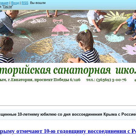
рация
|
Вход
|
RSS
Вы вошли
а "
Гости
"
щенные 10-летнему юбилею со дня воссоединения Крыма с Россие
рыму отмечают 10-ю годовщину воссоединения с Р