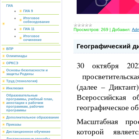
ГИА
ГИА 9
Итоговое
собеседование
Просмотров:
269
|
Добавил:
Adm
ГИА 11
Итоговое
сочинение
Географический д
ВПР
Олимпиады
30 октября 202
ОРКСЭ
Основы безопасности и
просветительска
защиты Родины
Труд (технология)
(далее – Диктант
Инклюзия
Всероссийская о
Образовательные
программы, учебный план,
аннотации к рабочим
географическое о
программам, рабочие
программы
Дополнительное образование
Масштабная прос
Приказы
которой являетс
Дистанционное обучение
Дистанционные способы