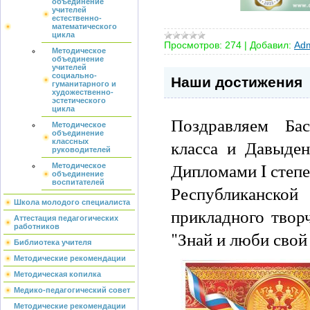
объединение
учителей
естественно-
математического
цикла
Просмотров:
274
|
Добавил:
Adm
Методическое
объединение
учителей
социально-
Наши достижения
гуманитарного и
художественно-
эстетического
цикла
Поздравляем Ба
Методическое
объединение
класса и Давыде
классных
руководителей
Дипломами I степе
Методическое
объединение
воспитателей
Республиканской
Школа молодого специалиста
прикладного творч
Аттестация педагогических
работников
"Знай и люби свой 
Библиотека учителя
Методические рекомендации
Методическая копилка
Медико-педагогический совет
Методические рекомендации