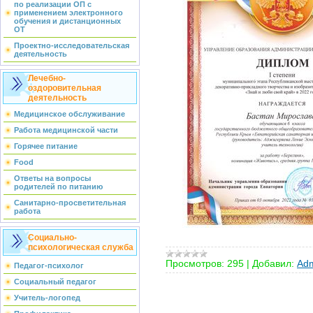
по реализации ОП с
применением электронного
обучения и дистанционных
ОТ
Проектно-исследовательская
деятельность
Лечебно-
оздоровительная
деятельность
Медицинское обслуживание
Работа медицинской части
Горячее питание
Food
Ответы на вопросы
родителей по питанию
Санитарно-просветительная
работа
Социально-
психологическая служба
Просмотров:
295
|
Добавил:
Adm
Педагог-психолог
Социальный педагог
Учитель-логопед