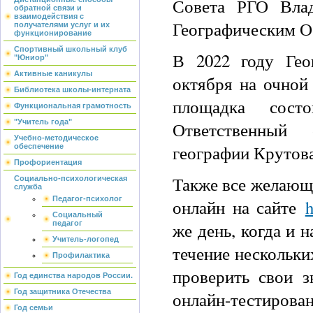
Совета РГО Влад
обратной связи и
взаимодействия с
Географическим О
получателями услуг и их
функционирование
Спортивный школьный клуб
В 2022 году Гео
"Юниор"
Активные каникулы
октября на очной
Библиотека школы-интерната
площадка сост
Функциональная грамотность
"Учитель года"
Ответственный 
Учебно-методическое
географии Крутова
обеспечение
Профориентация
Также все желающи
Социально-психологическая
служба
Педагог-психолог
онлайн на сайте
h
Социальный
же день, когда и 
педагог
Учитель-логопед
течение нескольки
Профилактика
проверить свои з
Год единства народов России.
Год защитника Отечества
онлайн-тестирова
Год семьи