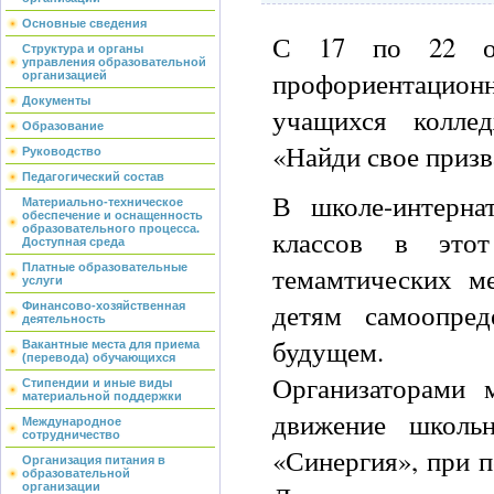
Основные сведения
С 17 по 22 окт
Структура и органы
управления образовательной
профориентацио
организацией
Документы
учащихся колле
Образование
«Найди свое призв
Руководство
Педагогический состав
В школе-интерна
Материально-техническое
обеспечение и оснащенность
образовательного процесса.
классов в этот
Доступная среда
темамтических м
Платные образовательные
услуги
детям самоопре
Финансово-хозяйственная
деятельность
будущем.
Вакантные места для приема
(перевода) обучающихся
Организаторами 
Стипендии и иные виды
материальной поддержки
движение школьн
Международное
сотрудничество
«Синергия», при 
Организация питания в
образовательной
организации