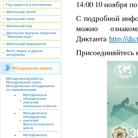
14:00 10 ноября п
Год педагога и наставника
Школьный музей
С подробной инфо
Школьный театр
можно ознаком
Школьный хор
Школьное научное общество
Диктанта
http://dic
"Империя наук"
Школьный медиацентр
Присоединяйтесь 
Фото, видео и другие
материалы
Методическая работа
Методическая работа:
Методический совет.
Методические объединения
по направлениям
Методическое
объединение
учителей
начальных классов
Методическое
объединение
учителей
филологического
цикла
Методическое