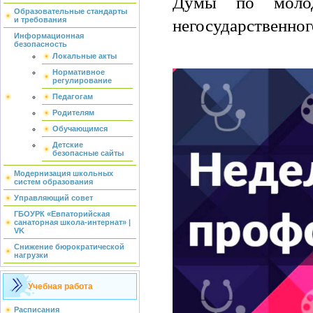
Думы по молод
Образовательные стандарты
негосударственног
и требования
Информационная
безопасность
Локальные акты
Нормативное
регулирование
Педагогам
Родителям
Обучающимся
Детские
безопасные сайты
Модернизация школьных
систем образования
Управляющий совет
ГБОУРК «Евпаторийская
санаторная школа-интернат» |
VK
Снижение бюрократической
нагрузки
Учебная работа
Расписания