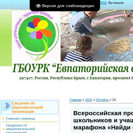
Главная
|
Регистрация
|
Вход
|
RSS
Вы вошли
Версия для слабовидящих
как
Гость
Группа "
Гости
"
Главная
»
2022
»
Октябрь
»
24
Сведения об
образовательной
Всероссийская пр
организации
школьников и уча
Главная страница
Сведения об
марафона «Найди 
образовательной
организации