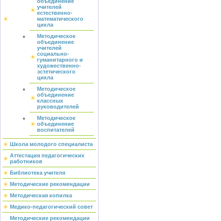
объединение
учителей
естественно-
математического
цикла
Методическое
объединение
учителей
социально-
гуманитарного и
художественно-
эстетического
цикла
Методическое
объединение
классных
руководителей
Методическое
объединение
воспитателей
Школа молодого специалиста
Аттестация педагогических
работников
Библиотека учителя
Методические рекомендации
Методическая копилка
Медико-педагогический совет
Методические рекомендации