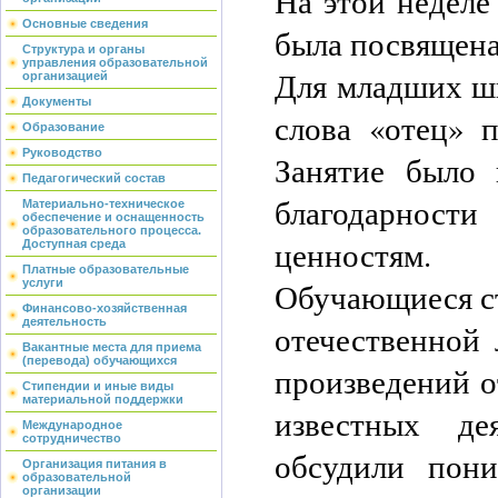
На этой неделе
Основные сведения
была посвящена
Структура и органы
управления образовательной
Для младших шк
организацией
Документы
слова «отец» 
Образование
Руководство
Занятие было 
Педагогический состав
благодарност
Материально-техническое
обеспечение и оснащенность
образовательного процесса.
ценностям.
Доступная среда
Платные образовательные
Обучающиеся ст
услуги
Финансово-хозяйственная
деятельность
отечественной 
Вакантные места для приема
(перевода) обучающихся
произведений о
Стипендии и иные виды
материальной поддержки
известных де
Международное
сотрудничество
обсудили пон
Организация питания в
образовательной
организации