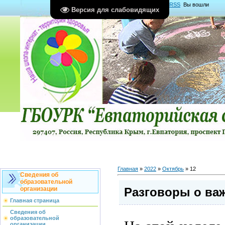
Главная
|
Регистрация
|
Вход
|
RSS
Вы вошли
Версия для слабовидящих
как
Гость
Группа "
Гости
"
Главная
»
2022
»
Октябрь
»
12
Сведения об
образовательной
Разговоры о важ
организации
Главная страница
Сведения об
образовательной
организации