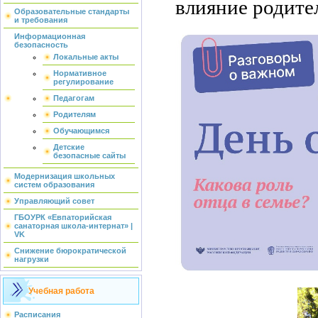
влияние родите
Образовательные стандарты
и требования
Информационная
безопасность
Локальные акты
Нормативное
регулирование
Педагогам
Родителям
Обучающимся
Детские
безопасные сайты
Модернизация школьных
систем образования
Управляющий совет
ГБОУРК «Евпаторийская
санаторная школа-интернат» |
VK
Снижение бюрократической
нагрузки
Учебная работа
Расписания