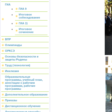
ГИА
ГИА 9
Итоговое
собеседование
ГИА 11
Итоговое
сочинение
ВПР
Олимпиады
ОРКСЭ
Основы безопасности и
защиты Родины
Труд (технология)
Инклюзия
Образовательные
программы, учебный план,
аннотации к рабочим
программам, рабочие
программы
Дополнительное образование
Приказы
Дистанционное обучение
Дистанционные способы