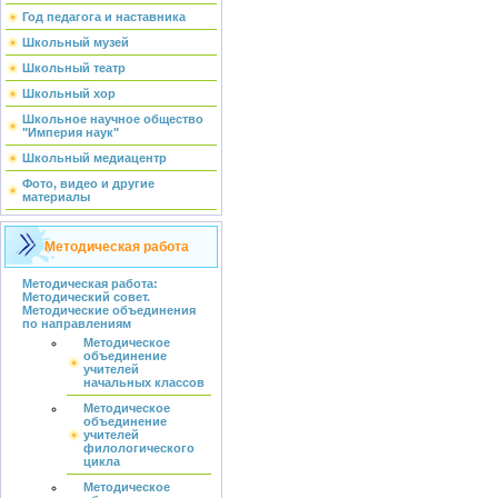
Год педагога и наставника
Школьный музей
Школьный театр
Школьный хор
Школьное научное общество
"Империя наук"
Школьный медиацентр
Фото, видео и другие
материалы
Методическая работа
Методическая работа:
Методический совет.
Методические объединения
по направлениям
Методическое
объединение
учителей
начальных классов
Методическое
объединение
учителей
филологического
цикла
Методическое