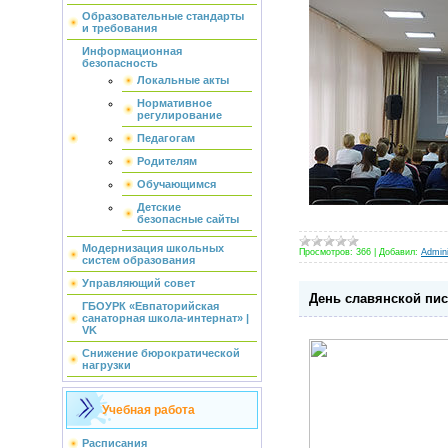
Образовательные стандарты
и требования
Информационная
безопасность
Локальные акты
Нормативное
регулирование
Педагогам
Родителям
Обучающимся
Детские
безопасные сайты
Модернизация школьных
Просмотров:
366
|
Добавил:
Admini
систем образования
Управляющий совет
День славянской пи
ГБОУРК «Евпаторийская
санаторная школа-интернат» |
VK
Снижение бюрократической
нагрузки
Учебная работа
Расписания