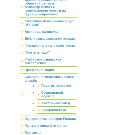
обратной связи и
взаимодействия с
получателями услуг и их
функционирование
Спортивный школьный клуб
"Юниор"
Активные каникулы
Библиотека школы-интерната
Функциональная грамотность
"Учитель года"
Учебно-методическое
обеспечение
Профориентация
Социально-психологическая
служба
Педагог-психолог
Социальный
педагог
Учитель-логопед
Профилактика
Год единства народов России.
Год защитника Отечества
Год семьи