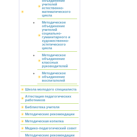
объединение
учителей
естественно-
математического
цикла
Методическое
объединение
учителей
социально-
гуманитарного и
художественно-
эстетического
цикла
Методическое
объединение
классных
руководителей
Методическое
объединение
воспитателей
Школа молодого специалиста
Аттестация педагогических
работников
Библиотека учителя
Методические рекомендации
Методическая копилка
Медико-педагогический совет
Методические рекомендации