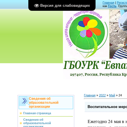
Главная
|
Регист
Версия для слабовидящих
как
Гость
Групп
Главная
»
2022
»
Май
»
24
Сведения об
образовательной
Воспитательное мер
организации
Главная страница
Сведения об
Ежегодно 24 мая в 
образовательной
организации