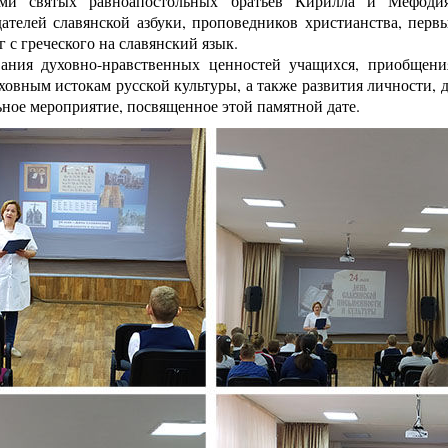
ми святых равноапостольных братьев Кирилла и Мефоди
дателей славянской азбуки, проповедников христианства, перв
 с греческого на славянский язык.
ания духовно-нравственных ценностей учащихся, приобщени
уховным истокам русской культуры, а также развития личности,
ное мероприятие, посвященное этой памятной дате.