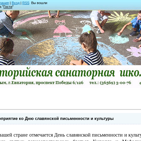
рация
|
Вход
|
RSS
Вы вошли
а "
Гости
"
оприятие ко Дню славянской письменности и культуры
нашей стране отмечается День славянской письменности и культ