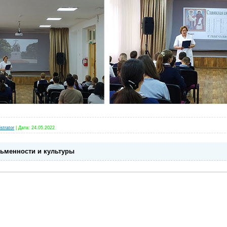
strator
|
Дата:
24.05.2022
сьменности и культуры