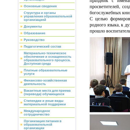
праздник с имена
просветителей, соз
Основные сведения
богослужебных книг
Структура и органы
управления образовательной
С целью формиров
организацией
родного языка, к д
Документы
прошло воспитатель
Образование
Руководство
Педагогический состав
Материально-техническое
обеспечение и оснащенность
образовательного процесса.
Доступная среда
Платные образовательные
услуги
Финансово-хозяйственная
деятельность
Вакантные места для приема
(перевода) обучающихся
Стипендии и иные виды
материальной поддержки
Международное
сотрудничество
Организация питания в
образовательной
организации