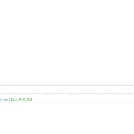
strator
|
Дата:
24.05.2022