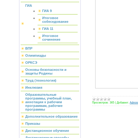
ГИА
ГИА 9
Итоговое
собеседование
ГИА 11
Итоговое
сочинение
ВПР
Олимпиады
ОРКСЭ
Основы безопасности и
защиты Родины
Труд (технология)
Инклюзия
Образовательные
программы, учебный план,
аннотации к рабочим
Просмотров:
365
|
Добавил:
Admini
программам, рабочие
программы
Дополнительное образование
Приказы
Дистанционное обучение
Дистанционные способы