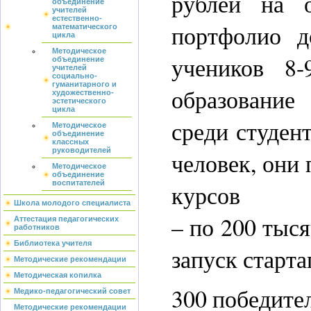
рублей на 
объединение
учителей
естественно-
портфолио д
математического
цикла
Методическое
учеников 8
объединение
учителей
социально-
гуманитарного и
образование
художественно-
эстетического
цикла
среди студен
Методическое
объединение
классных
руководителей
человек, они
Методическое
объединение
воспитателей
курсов
Школа молодого специалиста
– по 200 тыс
Аттестация педагогических
работников
Библиотека учителя
запуск старта
Методические рекомендации
Методическая копилка
300 победите
Медико-педагогический совет
Методические рекомендации