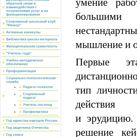
умение рабо
обратной связи и
взаимодействия с
большими
получателями услуг и их
функционирование
Спортивный школьный клуб
нестандартны
"Юниор"
Активные каникулы
мышление и о
Библиотека школы-интерната
Функциональная грамотность
"Учитель года"
Первые эт
Учебно-методическое
обеспечение
дистанционно
Профориентация
Социально-психологическая
служба
тип личности
Педагог-психолог
Социальный
педагог
действия
Учитель-логопед
Профилактика
и эрудицию.
Год единства народов России.
решение кей
Год защитника Отечества
Год семьи