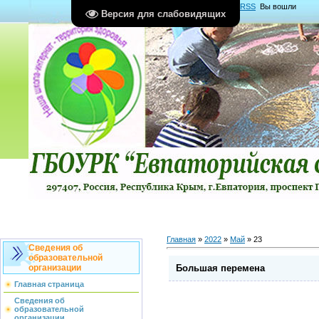
Главная
|
Регистрация
|
Вход
|
RSS
Вы вошли
Версия для слабовидящих
как
Гость
Группа "
Гости
"
Главная
»
2022
»
Май
»
23
Сведения об
образовательной
Большая перемена
организации
Главная страница
Сведения об
образовательной
организации