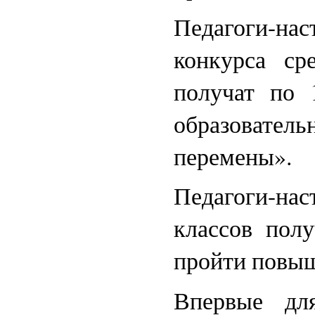
Педагоги-н
конкурса ср
получат по 
образовател
перемены».
Педагоги-нас
классов пол
пройти повыш
Впервые для