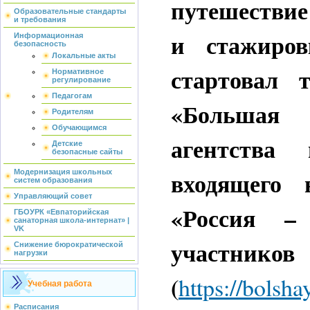
путешествие
Образовательные стандарты
и требования
и стажиро
Информационная
безопасность
Локальные акты
стартовал 
Нормативное
регулирование
Педагогам
«Большая 
Родителям
Обучающимся
агентства
Детские
безопасные сайты
входящего 
Модернизация школьных
систем образования
Управляющий совет
«Россия – 
ГБОУРК «Евпаторийская
санаторная школа-интернат» |
VK
участни
Снижение бюрократической
нагрузки
(
https://bolsh
Учебная работа
Расписания