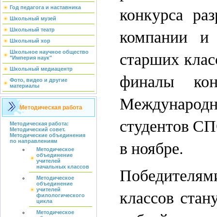
конкурса ра
Год педагога и наставника
Школьный музей
компании и
Школьный театр
Школьный хор
старших клас
Школьное научное общество
"Империя наук"
Школьный медиацентр
финалы кон
Фото, видео и другие
материалы
Международно
Методическая работа
студентов СП
Методическая работа:
Методический совет.
Методические объединения
в ноябре.
по направлениям
Методическое
объединение
учителей
начальных классов
Победителям
Методическое
объединение
классов стан
учителей
филологического
цикла
Методическое