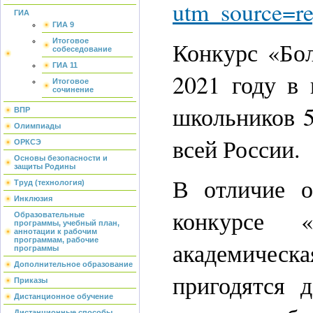
utm_source=r
ГИА
ГИА 9
Итоговое
Конкурс «Бол
собеседование
ГИА 11
2021 году в 
Итоговое
сочинение
школьников 5
ВПР
Олимпиады
всей России.
ОРКСЭ
Основы безопасности и
защиты Родины
В отличие о
Труд (технология)
Инклюзия
конкурсе 
Образовательные
программы, учебный план,
аннотации к рабочим
программам, рабочие
академичес
программы
Дополнительное образование
пригодятся 
Приказы
Дистанционное обучение
Дистанционные способы