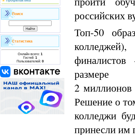
пройти обу
Профилактика
российских ву
Поиск
Топ-50 обра
Статистика
колледжей),
Онлайн всего:
1
финалистов 
Гостей:
1
Пользователей:
0
размере
2 миллионов 
Решение о то
колледжи буд
принесли им 