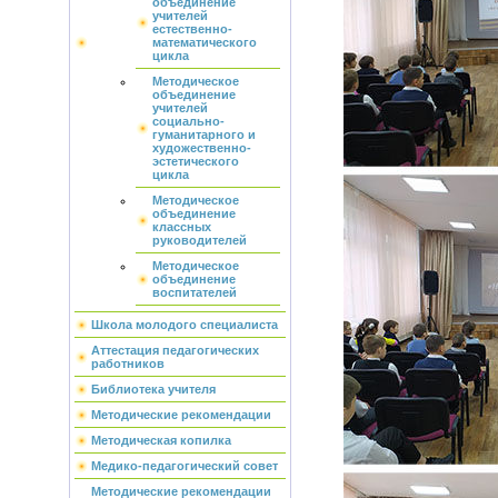
объединение
учителей
естественно-
математического
цикла
Методическое
объединение
учителей
социально-
гуманитарного и
художественно-
эстетического
цикла
Методическое
объединение
классных
руководителей
Методическое
объединение
воспитателей
Школа молодого специалиста
Аттестация педагогических
работников
Библиотека учителя
Методические рекомендации
Методическая копилка
Медико-педагогический совет
Методические рекомендации