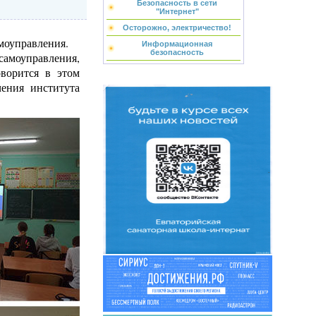
Безопасность в сети
"Интернет"
Осторожно, электричество!
моуправления.
Информационная
безопасность
самоуправления,
ворится в этом
чения института