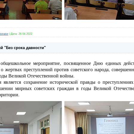
strator
|
Дата:
26.04.2022
й "Без срока давности"
 общешкольное мероприятие, посвященное Дню единых дейст
 о жертвах преступлений против советского народа, совершен
годы Великой Отечественной войны.
 является сохранение исторической правды о преступления
ошении мирных советских граждан в годы Великой Отечеств
рритории.