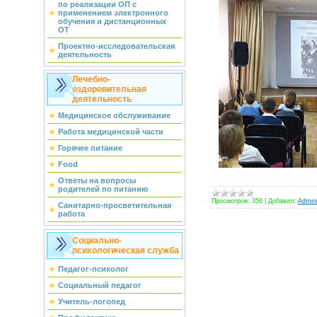
по реализации ОП с
применением электронного
обучения и дистанционных
ОТ
Проектно-исследовательская
деятельность
Лечебно-
оздоровительная
деятельность
Медицинское обслуживание
Работа медицинской части
Горячее питание
Food
Ответы на вопросы
родителей по питанию
Просмотров:
356
|
Добавил:
Admini
Санитарно-просветительная
работа
Социально-
психологическая служба
Педагог-психолог
Социальный педагог
Учитель-логопед