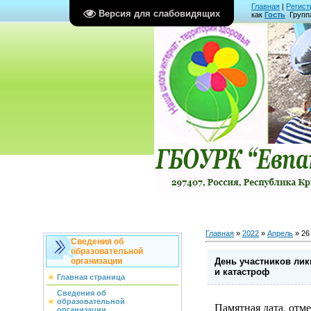
Главная
|
Регист
Версия для слабовидящих
как
Гость
Групп
Главная
»
2022
»
Апрель
»
26
Сведения об
образовательной
День участников лик
организации
и катастроф
Главная страница
Сведения об
образовательной
Памятная дата, отм
организации