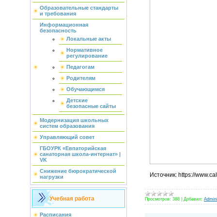
Образовательные стандарты
и требования
Информационная
безопасность
Локальные акты
Нормативное
регулирование
Педагогам
Родителям
Обучающимся
Детские
безопасные сайты
Модернизация школьных
систем образования
Управляющий совет
ГБОУРК «Евпаторийская
санаторная школа-интернат» |
VK
Снижение бюрократической
Источник: https://www.cal
нагрузки
Учебная работа
Просмотров:
388
|
Добавил:
Admini
Расписания