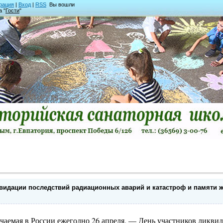
рация
|
Вход
|
RSS
Вы вошли
а "
Гости
"
видации последствий радиационных аварий и катастроф и памяти ж
ечаемая в России ежегодно 26 апреля, — День участников ликви