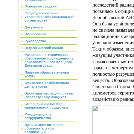
последствий радиац
Основные сведения
появилась в официа
Структура и органы
Чернобыльской АЭС,
управления образовательной
организацией
Она была установле
Документы
но сначала называ
Образование
радиационных авари
утвердил изменения 
Руководство
Таким образом, вне
Педагогический состав
живущим участника
Материально-техническое
обеспечение и оснащенность
Самая известная те
образовательного процесса.
Доступная среда
взрыв на четвертом
полностью разрушен
Платные образовательные
услуги
веществ. Образовав
Финансово-хозяйственная
Советского Союза. 
деятельность
километров террито
Вакантные места для приема
(перевода) обучающихся
воздействию радиа
Стипендии и иные виды
материальной поддержки
Международное
сотрудничество
Организация питания в
образовательной
организации