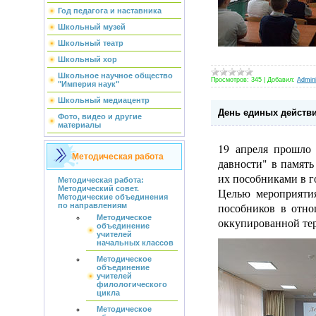
Год педагога и наставника
Школьный музей
Школьный театр
Школьный хор
Школьное научное общество
Просмотров:
345
|
Добавил:
Admini
"Империя наук"
Школьный медиацентр
День единых действи
Фото, видео и другие
материалы
19 апреля прошло
Методическая работа
давности" в память
их пособниками в 
Методическая работа:
Методический совет.
Целью мероприятия
Методические объединения
пособников в отн
по направлениям
Методическое
оккупированной те
объединение
учителей
начальных классов
Методическое
объединение
учителей
филологического
цикла
Методическое