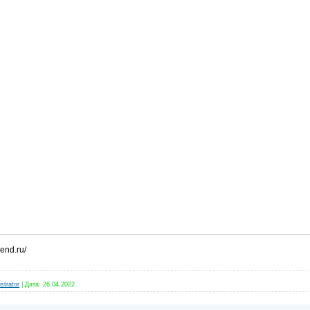
end.ru/
strator
|
Дата:
26.04.2022