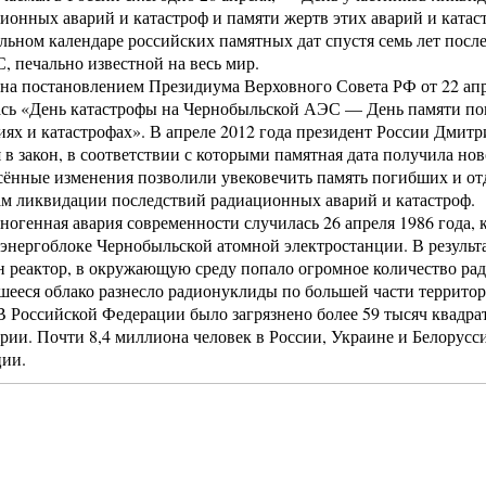
ионных аварий и катастроф и памяти жертв этих аварий и ката
льном календаре российских памятных дат спустя семь лет после
 печально известной на весь мир.
на постановлением Президиума Верховного Совета РФ от 22 апр
лась «День катастрофы на Чернобыльской АЭС — День памяти п
ях и катастрофах». В апреле 2012 года президент России Дмит
в закон, в соответствии с которыми памятная дата получила нов
сённые изменения позволили увековечить память погибших и от
м ликвидации последствий радиационных аварий и катастроф.
хногенная авария современности случилась 26 апреля 1986 года, 
 энергоблоке Чернобыльской атомной электростанции. В результ
 реактор, в окружающую среду попало огромное количество ра
шееся облако разнесло радионуклиды по большей части террито
В Российской Федерации было загрязнено более 59 тысяч квадр
рии. Почти 8,4 миллиона человек в России, Украине и Белорусс
ции.