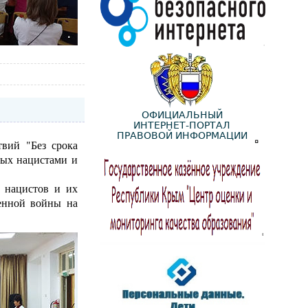
вий "Без срока
ных нацистами и
х нацистов и их
енной войны на