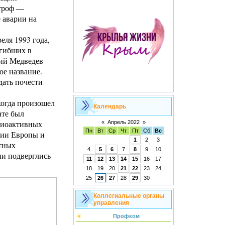
строф —
 аварии на
еля 1993 года,
огибших в
рий Медведев
ое название.
дать почести
когда произошел
Календарь
ате был
диоактивных
«
Апрель 2022
»
Пн
Вт
Ср
Чт
Пт
Сб
Вс
рии Европы и
1
2
3
атных
4
5
6
7
8
9
10
ии подверглись
11
12
13
14
15
16
17
18
19
20
21
22
23
24
25
26
27
28
29
30
Коллегиальные органы
управления
Профком