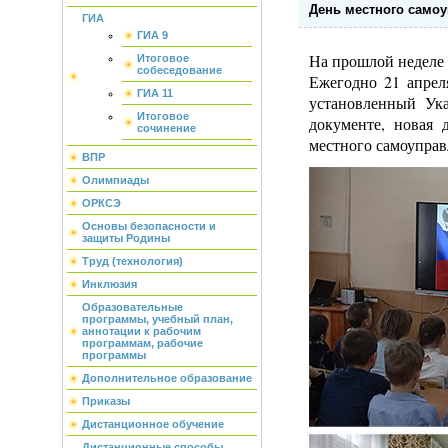
День местного само
ГИА
ГИА 9
На прошлой неделе
Итоговое
собеседование
Ежегодно 21 апреля
ГИА 11
установленный Ук
Итоговое
документе, новая 
сочинение
местного самоуправ
ВПР
Олимпиады
ОРКСЭ
Основы безопасности и
защиты Родины
Труд (технология)
Инклюзия
Образовательные
программы, учебный план,
аннотации к рабочим
программам, рабочие
программы
Дополнительное образование
Приказы
Дистанционное обучение
Дистанционные способы