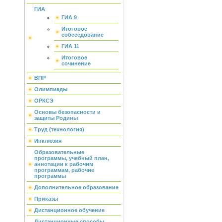
ГИА
ГИА 9
Итоговое
собеседование
ГИА 11
Итоговое
сочинение
ВПР
Олимпиады
ОРКСЭ
Основы безопасности и
защиты Родины
Труд (технология)
Инклюзия
Образовательные
программы, учебный план,
аннотации к рабочим
программам, рабочие
программы
Дополнительное образование
Приказы
Дистанционное обучение
Дистанционные способы