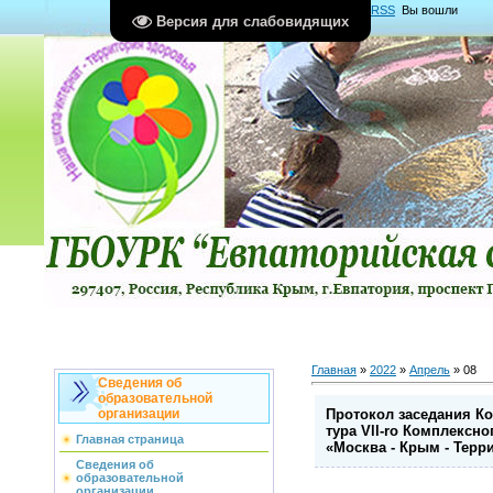
Главная
|
Регистрация
|
Вход
|
RSS
Вы вошли
Версия для слабовидящих
как
Гость
Группа "
Гости
"
Главная
»
2022
»
Апрель
»
08
Сведения об
образовательной
Протокол заседания Ко
организации
тура Vll-ro Комплексн
Главная страница
«Москва - Крым - Терр
Сведения об
образовательной
организации