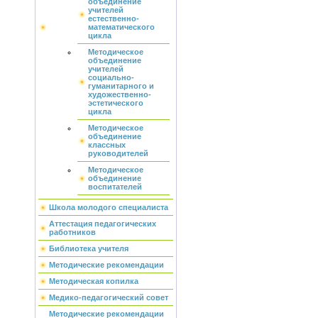
объединение
учителей
естественно-
математического
цикла
Методическое
объединение
учителей
социально-
гуманитарного и
художественно-
эстетического
цикла
Методическое
объединение
классных
руководителей
Методическое
объединение
воспитателей
Школа молодого специалиста
Аттестация педагогических
работников
Библиотека учителя
Методические рекомендации
Методическая копилка
Медико-педагогический совет
Методические рекомендации