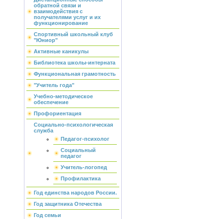
обратной связи и
взаимодействия с
получателями услуг и их
функционирование
Спортивный школьный клуб
"Юниор"
Активные каникулы
Библиотека школы-интерната
Функциональная грамотность
"Учитель года"
Учебно-методическое
обеспечение
Профориентация
Социально-психологическая
служба
Педагог-психолог
Социальный
педагог
Учитель-логопед
Профилактика
Год единства народов России.
Год защитника Отечества
Год семьи