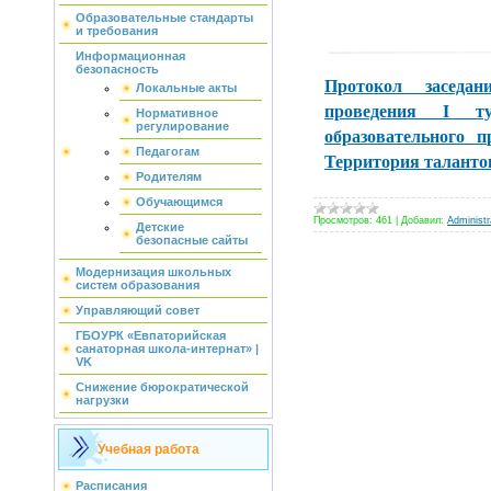
Образовательные стандарты
и требования
Информационная
безопасность
Протокол заседа
Локальные акты
проведения I ту
Нормативное
регулирование
образовательного 
Педагогам
Территория таланто
Родителям
Обучающимся
Просмотров:
461
|
Добавил:
Administr
Детские
безопасные сайты
Модернизация школьных
систем образования
Управляющий совет
ГБОУРК «Евпаторийская
санаторная школа-интернат» |
VK
Снижение бюрократической
нагрузки
Учебная работа
Расписания