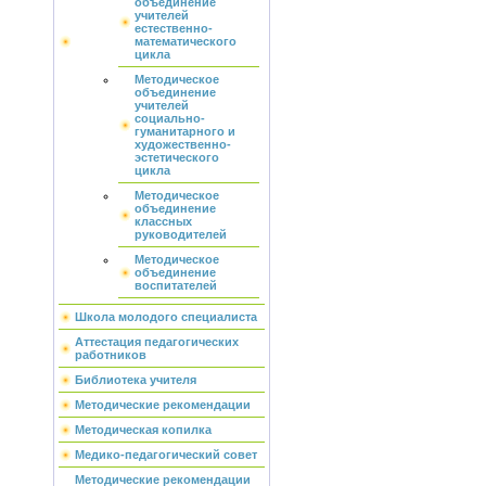
объединение
учителей
естественно-
математического
цикла
Методическое
объединение
учителей
социально-
гуманитарного и
художественно-
эстетического
цикла
Методическое
объединение
классных
руководителей
Методическое
объединение
воспитателей
Школа молодого специалиста
Аттестация педагогических
работников
Библиотека учителя
Методические рекомендации
Методическая копилка
Медико-педагогический совет
Методические рекомендации