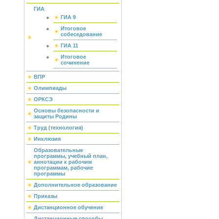
ГИА
ГИА 9
Итоговое
собеседование
ГИА 11
Итоговое
сочинение
ВПР
Олимпиады
ОРКСЭ
Основы безопасности и
защиты Родины
Труд (технология)
Инклюзия
Образовательные
программы, учебный план,
аннотации к рабочим
программам, рабочие
программы
Дополнительное образование
Приказы
Дистанционное обучение
Дистанционные способы