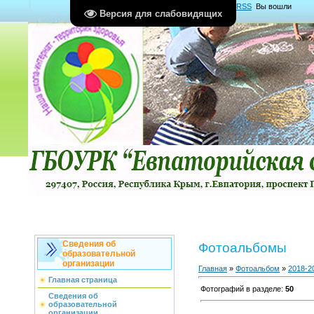
Главная
|
Регистрация
|
Вход
|
RSS
Вы вошли
Версия для слабовидящих
как
Гость
Группа "
Гости
"
Сведения об
Фотоальбомы
образовательной
организации
Главная
»
Фотоальбом
»
2018-2
Главная страница
Фотографий в разделе
:
50
Сведения об
образовательной
организации