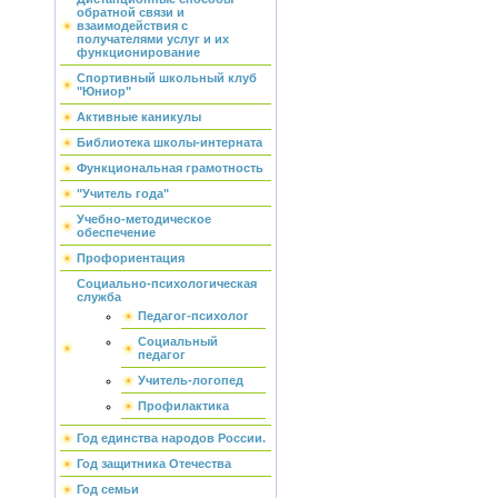
обратной связи и
взаимодействия с
получателями услуг и их
функционирование
Спортивный школьный клуб
"Юниор"
Активные каникулы
Библиотека школы-интерната
Функциональная грамотность
"Учитель года"
Учебно-методическое
обеспечение
Профориентация
Социально-психологическая
служба
Педагог-психолог
Социальный
педагог
Учитель-логопед
Профилактика
Год единства народов России.
Год защитника Отечества
Год семьи