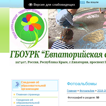
Главная
|
Регистрация
|
Вход
|
RSS
Вы вошли
Версия для слабовидящих
как
Гость
Группа "
Гости
"
Сведения об
Фотоальбомы
образовательной
организации
Главная
»
Фотоальбом
»
2018-2
Главная страница
Фотографий в разделе
:
50
Сведения об
образовательной
организации