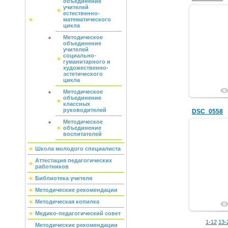
объединение
учителей
естественно-
математического
цикла
Методическое
объединение
учителей
социально-
гуманитарного и
художественно-
эстетического
цикла
Методическое
объединение
классных
руководителей
DSC_0558
Методическое
объединение
воспитателей
Школа молодого специалиста
Аттестация педагогических
работников
Библиотека учителя
Методические рекомендации
Методическая копилка
Медико-педагогический совет
1-12
13-
Методические рекомендации