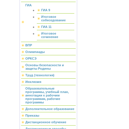
ГИА
ГИА 9
Итоговое
собеседование
ГИА 11
Итоговое
сочинение
ВПР
Олимпиады
ОРКСЭ
Основы безопасности и
защиты Родины
Труд (технология)
Инклюзия
Образовательные
программы, учебный план,
аннотации к рабочим
программам, рабочие
программы
Дополнительное образование
Приказы
Дистанционное обучение
Дистанционные способы