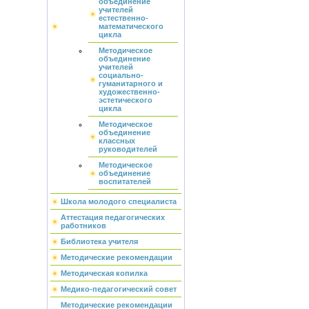
объединение
учителей
естественно-
математического
цикла
Методическое
объединение
учителей
социально-
гуманитарного и
художественно-
эстетического
цикла
Методическое
объединение
классных
руководителей
Методическое
объединение
воспитателей
Школа молодого специалиста
Аттестация педагогических
работников
Библиотека учителя
Методические рекомендации
Методическая копилка
Медико-педагогический совет
Методические рекомендации