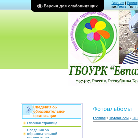
Главная
|
Регист
Версия для слабовидящих
как
Гость
Групп
Сведения об
Фотоальбомы
образовательной
организации
Главная
»
Фотоальбом
»
201
Главная страница
Сведения об
образовательной
организации