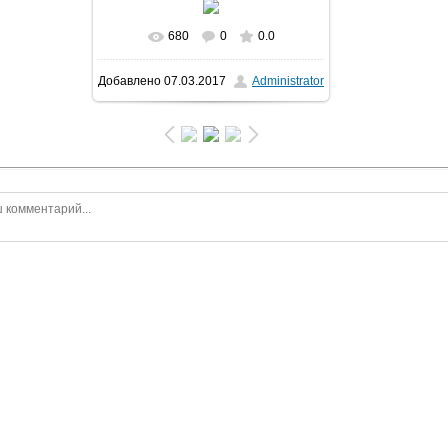
680
0
0.0
В реальном размере
700x467
/
Добавлено
07.03.2017
Administrator
99.0Kb