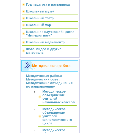
Год педагога и наставника
Школьный музей
Школьный театр
Школьный хор
Школьное научное общество
"Империя наук"
Школьный медиацентр
Фото, видео и другие
материалы
Методическая работа
Методическая работа:
Методический совет.
Методические объединения
по направлениям
Методическое
объединение
учителей
начальных классов
Методическое
объединение
учителей
филологического
цикла
Методическое