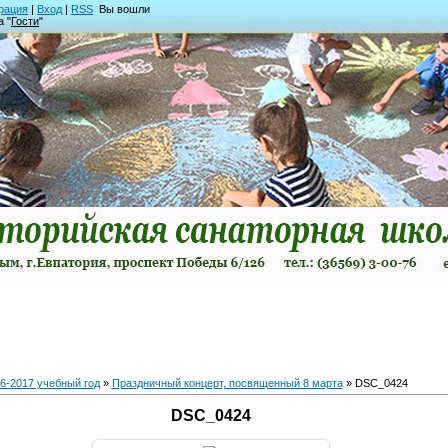
рация
|
Вход
|
RSS
Вы вошли
а "
Гости
"
6-2017 учебный год
»
Праздничный концерт, посвященный 8 марта
» DSC_0424
DSC_0424