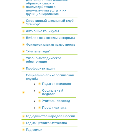
обратной связи и
взаимодействия с
получателями услуг и их
функционирование
Спортивный школьный клуб
"Юниор"
Активные каникулы
Библиотека школы-интерната
Функциональная грамотность
"Учитель года"
Учебно-методическое
обеспечение
Профориентация
Социально-психологическая
служба
Педагог-психолог
Социальный
педагог
Учитель-логопед
Профилактика
Год единства народов России.
Год защитника Отечества
Год семьи