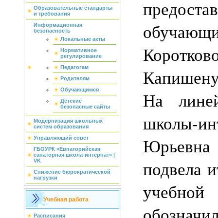
предоста
Образовательные стандарты
и требования
обучающи
Информационная
безопасность
Локальные акты
Коротков
Нормативное
регулирование
Педагогам
Капишену
Родителям
Обучающимся
На линей
Детские
безопасные сайты
школы-ин
Модернизация школьных
систем образования
Юрьевна 
Управляющий совет
ГБОУРК «Евпаторийская
санаторная школа-интернат» |
подвела 
VK
Снижение бюрократической
нагрузки
учебно
Учебная работа
обозначи
Расписания