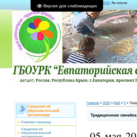
Главная
|
Регистрация
|
Вход
|
RSS
Вы вошли
Версия для слабовидящих
как
Гость
Группа "
Гости
"
Главная
»
2025
»
Май
»
5
» Трад
Сведения об
образовательной
Традиционная линейка
организации
Главная страница
Сведения об
05 мая 20
образовательной
организации