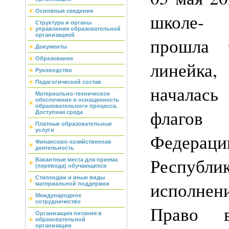
Основные сведения
школе-
Структура и органы
управления образовательной
организацией
прошла т
Документы
Образование
линейк
Руководство
Педагогический состав
началас
Материально-техническое
обеспечение и оснащенность
образовательного процесса.
флагов 
Доступная среда
Платные образовательные
услуги
Феде
Финансово-хозяйственная
деятельность
Республ
Вакантные места для приема
(перевода) обучающихся
Стипендии и иные виды
исполне
материальной поддержки
Международное
сотрудничество
Право в
Организация питания в
образовательной
организации