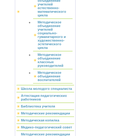
объединение
учителей
естественно-
математического
цикла
Методическое
объединение
учителей
социально-
гуманитарного и
художественно-
эстетического
цикла
Методическое
объединение
классных
руководителей
Методическое
объединение
воспитателей
Школа молодого специалиста
Аттестация педагогических
работников
Библиотека учителя
Методические рекомендации
Методическая копилка
Медико-педагогический совет
Методические рекомендации