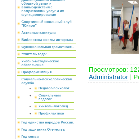
обратной связи и
взаимодействия с
получателями услуг и их
функционирование
Спортивный школьный клуб
"Юниор"
Активные каникулы
Библиотека школы-интерната
Функциональная грамотность
"Учитель года"
Учебно-методическое
обеспечение
Просмотров
:
12
Профориентация
Administrator
|
Р
Социально-психологическая
служба
Педагог-психолог
Социальный
педагог
Учитель-логопед
Профилактика
Год единства народов России.
Год защитника Отечества
Год семьи