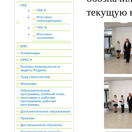
ГИА
текущую 
ГИА 9
Итоговое
собеседование
ГИА 11
Итоговое
сочинение
ВПР
Олимпиады
ОРКСЭ
Основы безопасности и
защиты Родины
Труд (технология)
Инклюзия
Образовательные
программы, учебный план,
аннотации к рабочим
программам, рабочие
программы
Дополнительное образование
Приказы
Дистанционное обучение
Дистанционные способы