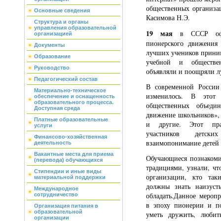
общественных организац
Основные сведения
Касимова Н.Э.
Структура и органы
управления образовательной
19 мая
в СССР офиц
организацией
пионерского движения
Документы
лучших учеников прини
Образование
учебной и обществе
Руководство
объявляли и поощряли л
Педагогический состав
В современной России
Материально-техническое
изменилось. В этот
обеспечение и оснащенность
образовательного процесса.
общественных объедин
Доступная среда
движение школьников»
Платные образовательные
и другие. Этот пра
услуги
участников детски
Финансово-хозяйственная
взаимопонимание детей 
деятельность
Вакантные места для приема
Обучающиеся познакоми
(перевода) обучающихся
традициями, узнали, чт
Стипендии и иные виды
организации, кто так
материальной поддержки
должны знать наизуст
Международное
обладать.
Данное меропр
сотрудничество
в эпоху пионерии и по
Организация питания в
образовательной
уметь дружить, люби
организации