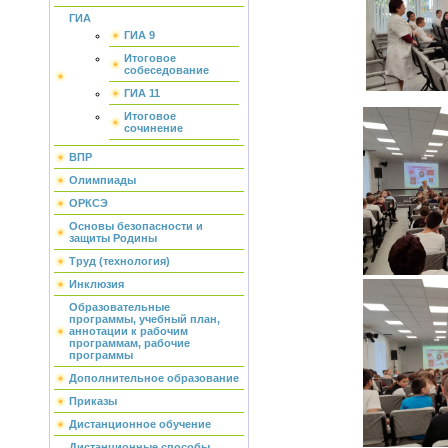
ГИА
ГИА 9
Итоговое
собеседование
ГИА 11
Итоговое
сочинение
ВПР
Олимпиады
ОРКСЭ
Основы безопасности и
защиты Родины
Труд (технология)
Инклюзия
Образовательные
программы, учебный план,
аннотации к рабочим
программам, рабочие
программы
Дополнительное образование
Приказы
Дистанционное обучение
Дистанционные способы