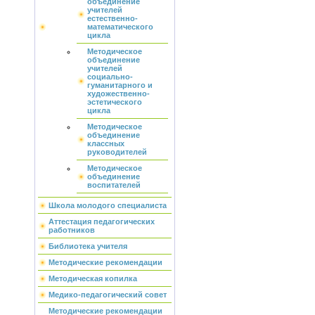
объединение
учителей
естественно-
математического
цикла
Методическое
объединение
учителей
социально-
гуманитарного и
художественно-
эстетического
цикла
Методическое
объединение
классных
руководителей
Методическое
объединение
воспитателей
Школа молодого специалиста
Аттестация педагогических
работников
Библиотека учителя
Методические рекомендации
Методическая копилка
Медико-педагогический совет
Методические рекомендации