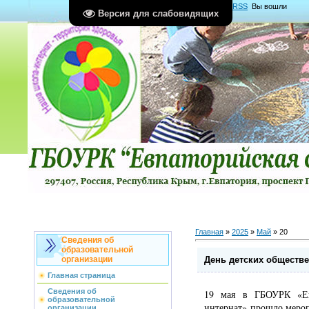
Главная
|
Регистрация
|
Вход
|
RSS
Вы вошли
Версия для слабовидящих
как
Гость
Группа "
Гости
"
Главная
»
2025
»
Май
»
20
Сведения об
образовательной
День детских обществе
организации
Главная страница
Сведения об
19 мая в ГБОУРК «Евп
образовательной
интернат» прошло меро
организации