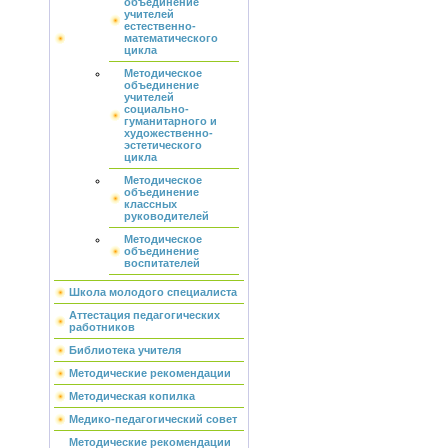
объединение
учителей
естественно-
математического
цикла
Методическое
объединение
учителей
социально-
гуманитарного и
художественно-
эстетического
цикла
Методическое
объединение
классных
руководителей
Методическое
объединение
воспитателей
Школа молодого специалиста
Аттестация педагогических
работников
Библиотека учителя
Методические рекомендации
Методическая копилка
Медико-педагогический совет
Методические рекомендации