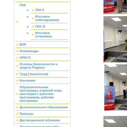
ГИА
ГИА 9
Итоговое
собеседование
ГИА 11
Итоговое
сочинение
ВПР
Олимпиады
ОРКСЭ
Основы безопасности и
защиты Родины
Труд (технология)
Инклюзия
Образовательные
программы, учебный план,
аннотации к рабочим
программам, рабочие
программы
Дополнительное образование
Приказы
Дистанционное обучение
Дистанционные способы