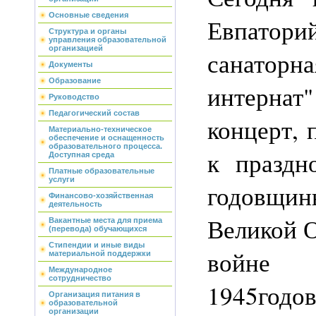
Основные сведения
Евпатори
Структура и органы
управления образовательной
организацией
санатор
Документы
Образование
интерн
Руководство
Педагогический состав
концерт,
Материально-техническое
обеспечение и оснащенность
образовательного процесса.
к праздн
Доступная среда
Платные образовательные
услуги
годовщи
Финансово-хозяйственная
деятельность
Великой 
Вакантные места для приема
(перевода) обучающихся
Стипендии и иные виды
войн
материальной поддержки
Международное
сотрудничество
1945годов
Организация питания в
образовательной
организации