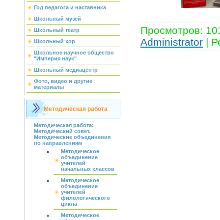
Год педагога и наставника
Школьный музей
Просмотров
:
10
Школьный театр
Administrator
|
Р
Школьный хор
Школьное научное общество
"Империя наук"
Школьный медиацентр
Фото, видео и другие
материалы
Методическая работа
Методическая работа:
Методический совет.
Методические объединения
по направлениям
Методическое
объединение
учителей
начальных классов
Методическое
объединение
учителей
филологического
цикла
Методическое