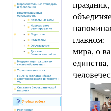
праздни
Образовательные стандарты
и требования
объединяе
Информационная
безопасность
Локальные акты
напомин
Нормативное
регулирование
Педагогам
главном:
Родителям
Обучающимся
мира, о в
Детские
безопасные сайты
единст
Модернизация школьных
систем образования
человечес
Управляющий совет
ГБОУРК «Евпаторийская
санаторная школа-интернат» |
VK
Снижение бюрократической
нагрузки
Учебная работа
Расписания