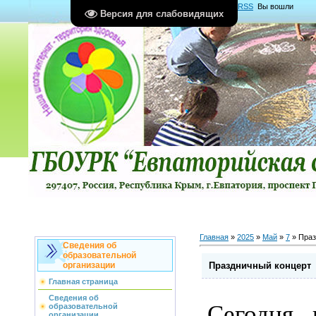
Главная
|
Регистрация
|
Вход
|
RSS
Вы вошли
Версия для слабовидящих
как
Гость
Группа "
Гости
"
Главная
»
2025
»
Май
»
7
» Праз
Сведения об
образовательной
Праздничный концерт
организации
Главная страница
Сведения об
Сегодня
образовательной
организации