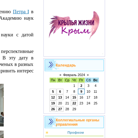
яжению
Петра I
в
 Академию наук
науки с датой
 перспективные
. В эту дату в
ученых в разных
Календарь
привить интерес
«
Февраль 2024
»
Пн
Вт
Ср
Чт
Пт
Сб
Вс
1
2
3
4
5
6
7
8
9
10
11
12
13
14
15
16
17
18
19
20
21
22
23
24
25
26
27
28
29
Коллегиальные органы
управления
Профком