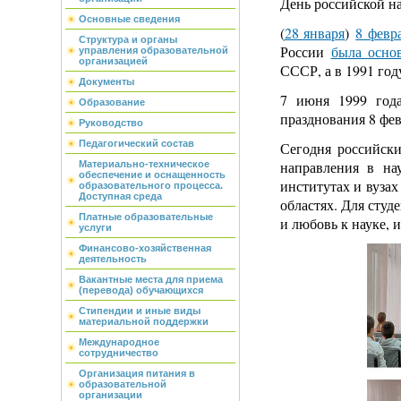
День российской н
Основные сведения
(
28 января
)
8 февр
Структура и органы
России
была осно
управления образовательной
организацией
СССР, а в 1991 год
Документы
7 июня 1999 года
Образование
празднования 8 фев
Руководство
Педагогический состав
Сегодня российск
направления в на
Материально-техническое
обеспечение и оснащенность
институтах и вуза
образовательного процесса.
Доступная среда
областях. Для студ
Платные образовательные
и любовь к науке, 
услуги
Финансово-хозяйственная
деятельность
Вакантные места для приема
(перевода) обучающихся
Стипендии и иные виды
материальной поддержки
Международное
сотрудничество
Организация питания в
образовательной
организации