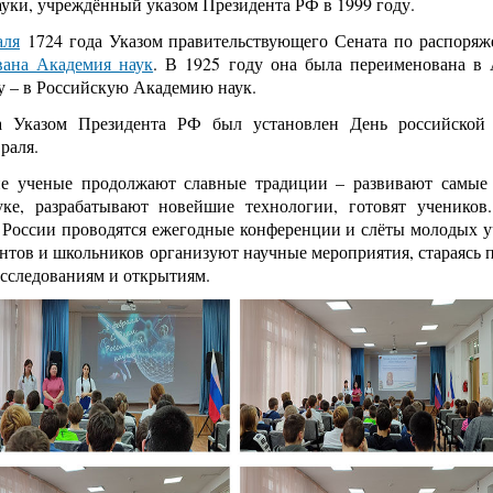
ауки, учреждённый указом Президента РФ в 1999 году.
аля
1724 года Указом правительствующего Сената по распор
вана Академия наук
. В 1925 году она была переименована в
у – в Российскую Академию наук.
 Указом Президента РФ был установлен День российской 
раля.
ие ученые продолжают славные традиции – развивают самые
уке, разрабатывают новейшие технологии, готовят учеников
х России проводятся ежегодные конференции и слёты молодых 
ентов и школьников организуют научные мероприятия, стараясь 
исследованиям и открытиям.