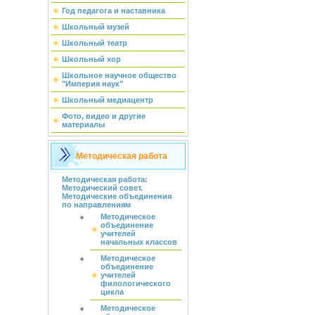
Год педагога и наставника
Школьный музей
Школьный театр
Школьный хор
Школьное научное общество
"Империя наук"
Школьный медиацентр
Фото, видео и другие
материалы
Методическая работа
Методическая работа:
Методический совет.
Методические объединения
по направлениям
Методическое
объединение
учителей
начальных классов
Методическое
объединение
учителей
филологического
цикла
Методическое