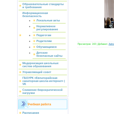
Образовательные стандарты
и требования
Информационная
безопасность
Локальные акты
Нормативное
регулирование
Педагогам
Родителям
Просмотров
:
243
|
Добавил
:
Admin
Обучающимся
Детские
безопасные сайты
Модернизация школьных
систем образования
Управляющий совет
ГБОУРК «Евпаторийская
санаторная школа-интернат» |
VK
Снижение бюрократической
нагрузки
Учебная работа
Расписания