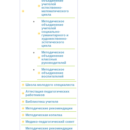
объединение
учителей
естественно-
математического
цикла
Методическое
объединение
учителей
социально-
гуманитарного и
художественно-
эстетического
цикла
Методическое
объединение
классных
руководителей
Методическое
объединение
воспитателей
Школа молодого специалиста
Аттестация педагогических
работников
Библиотека учителя
Методические рекомендации
Методическая копилка
Медико-педагогический совет
Методические рекомендации