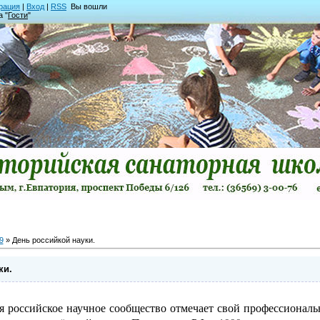
рация
|
Вход
|
RSS
Вы вошли
а "
Гости
"
9
» День российкой науки.
ки.
я российское научное сообщество отмечает свой профессионал