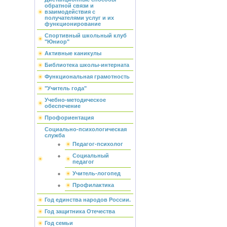
обратной связи и
взаимодействия с
получателями услуг и их
функционирование
Спортивный школьный клуб
"Юниор"
Активные каникулы
Библиотека школы-интерната
Функциональная грамотность
"Учитель года"
Учебно-методическое
обеспечение
Профориентация
Социально-психологическая
служба
Педагог-психолог
Социальный
педагог
Учитель-логопед
Профилактика
Год единства народов России.
Год защитника Отечества
Год семьи