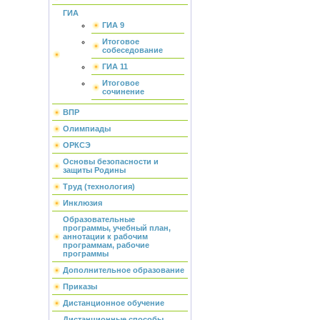
ГИА
ГИА 9
Итоговое
собеседование
ГИА 11
Итоговое
сочинение
ВПР
Олимпиады
ОРКСЭ
Основы безопасности и
защиты Родины
Труд (технология)
Инклюзия
Образовательные
программы, учебный план,
аннотации к рабочим
программам, рабочие
программы
Дополнительное образование
Приказы
Дистанционное обучение
Дистанционные способы