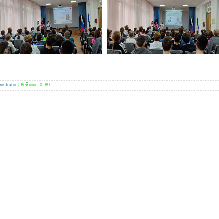
istrator
|
Рейтинг
:
0.0
/
0