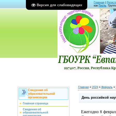
Главная
|
Регист
Версия для слабовидящих
как
Гость
Групп
Главная
»
2024
»
Февраль
»
Сведения об
образовательной
День российкой нау
организации
Главная страница
Сведения об
Ежегодно 8 феврал
образовательной
организации