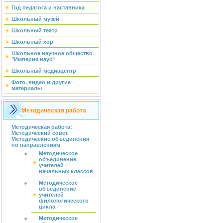
Год педагога и наставника
Школьный музей
Школьный театр
Школьный хор
Школьное научное общество
"Империя наук"
Школьный медиацентр
Фото, видео и другие
материалы
Методическая работа
Методическая работа:
Методический совет.
Методические объединения
по направлениям
Методическое
объединение
учителей
начальных классов
Методическое
объединение
учителей
филологического
цикла
Методическое