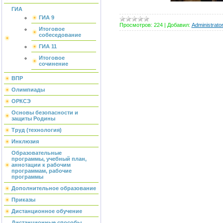
ГИА
ГИА 9
Просмотров:
224
|
Добавил:
Administrato
Итоговое
собеседование
ГИА 11
Итоговое
сочинение
ВПР
Олимпиады
ОРКСЭ
Основы безопасности и
защиты Родины
Труд (технология)
Инклюзия
Образовательные
программы, учебный план,
аннотации к рабочим
программам, рабочие
программы
Дополнительное образование
Приказы
Дистанционное обучение
Дистанционные способы