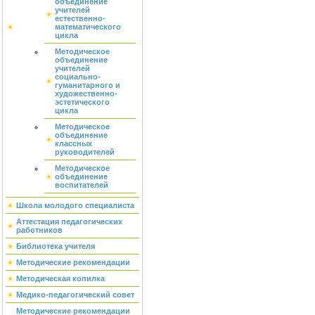
объединение
учителей
естественно-
математического
цикла
Методическое
объединение
учителей
социально-
гуманитарного и
художественно-
эстетического
цикла
Методическое
объединение
классных
руководителей
Методическое
объединение
воспитателей
Школа молодого специалиста
Аттестация педагогических
работников
Библиотека учителя
Методические рекомендации
Методическая копилка
Медико-педагогический совет
Методические рекомендации