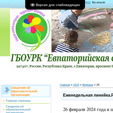
Главная
|
Регистрация
|
Вход
|
RSS
Вы вошли
Версия для слабовидящих
как
Гость
Группа "
Гости
"
Главная
»
2024
»
Февраль
»
26
Сведения об
образовательной
Еженедельная линейка.
организации
Главная страница
Сведения об
26 февраля 2024 года в
образовательной
организации