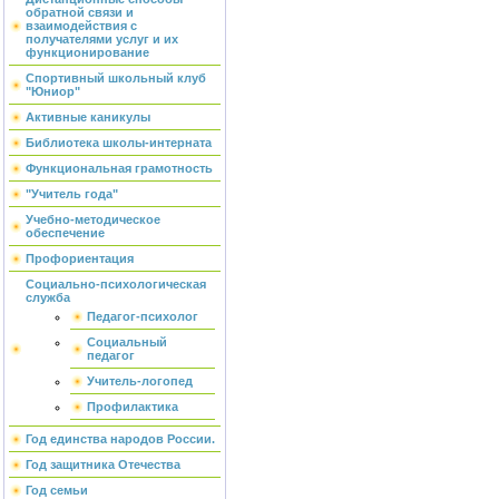
обратной связи и
взаимодействия с
получателями услуг и их
функционирование
Спортивный школьный клуб
"Юниор"
Активные каникулы
Библиотека школы-интерната
Функциональная грамотность
"Учитель года"
Учебно-методическое
обеспечение
Профориентация
Социально-психологическая
служба
Педагог-психолог
Социальный
педагог
Учитель-логопед
Профилактика
Год единства народов России.
Год защитника Отечества
Год семьи