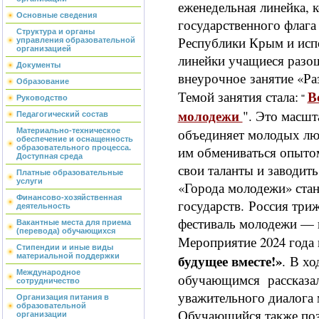
еженедельная линейка, к
Основные сведения
государственного флага
Структура и органы
Республики Крым и исп
управления образовательной
организацией
линейки учащиеся разош
Документы
внеурочное занятие «Ра
Образование
В
Темой занятия стала:
"
Руководство
молодежи
". Это масшт
Педагогический состав
объединяет молодых люд
Материально-техническое
обеспечение и оснащенность
им обмениваться опытом
образовательного процесса.
Доступная среда
свои таланты и заводит
Платные образовательные
услуги
«Города молодежи» стану
Финансово-хозяйственная
государств.
Россия три
деятельность
фестиваль молодежи — в 
Вакантные места для приема
(перевода) обучающихся
Мероприятие 2024 года
Стипендии и иные виды
будущее вместе!»
материальной поддержки
.
В хо
Международное
обучающимся рассказал
сотрудничество
уважительного диалога
Организация питания в
образовательной
Обучающийся также поз
организации