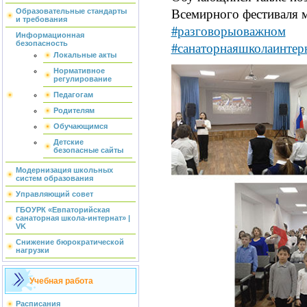
Всемирного фестиваля 
Образовательные стандарты
и требования
#разговорыоважном
Информационная
#санаторнаяшколаинтер
безопасность
Локальные акты
Нормативное
регулирование
Педагогам
Родителям
Обучающимся
Детские
безопасные сайты
Модернизация школьных
систем образования
Управляющий совет
ГБОУРК «Евпаторийская
санаторная школа-интернат» |
VK
Снижение бюрократической
нагрузки
Учебная работа
Расписания