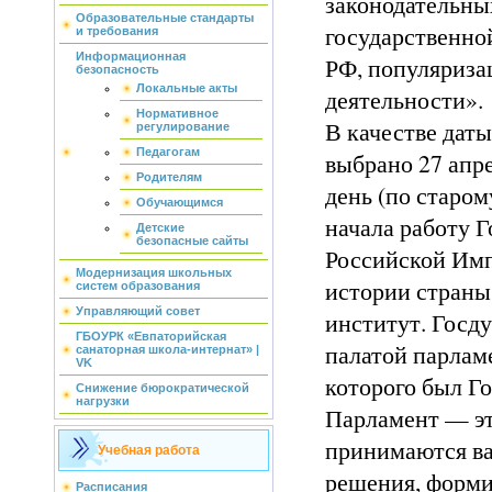
законодательны
Образовательные стандарты
государственно
и требования
Информационная
РФ, популяриза
безопасность
Локальные акты
деятельности».
Нормативное
В качестве дат
регулирование
Педагогам
выбрано 27 апре
Родителям
день (по старом
Обучающимся
начала работу 
Детские
безопасные сайты
Российской Им
Модернизация школьных
истории страны
систем образования
Управляющий совет
институт. Госд
ГБОУРК «Евпаторийская
палатой парлам
санаторная школа-интернат» |
VK
которого был Г
Снижение бюрократической
нагрузки
Парламент — эт
принимаются ва
Учебная работа
решения, форми
Расписания