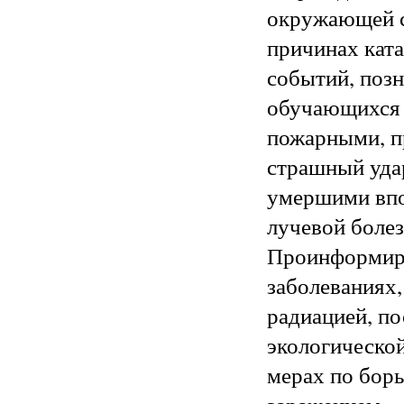
окружающей с
причинах кат
событий, поз
обучающихся 
пожарными, 
страшный удар
умершими впо
лучевой болез
Проинформир
заболеваниях
радиацией, п
экологическо
мерах по бор