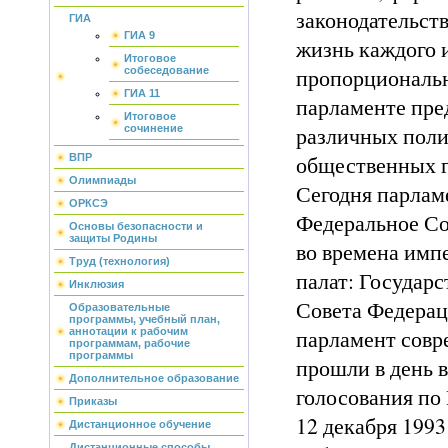
законодательств
ГИА
ГИА 9
жизнь каждого и
Итоговое
пропорциональн
собеседование
ГИА 11
парламенте пре
Итоговое
различных поли
сочинение
общественных г
ВПР
Олимпиады
Сегодня парлам
ОРКСЭ
Федеральное Со
Основы безопасности и
защиты Родины
во времена импе
Труд (технология)
палат: Государ
Инклюзия
Совета Федерац
Образовательные
программы, учебный план,
парламент совр
аннотации к рабочим
программам, рабочие
программы
прошли в день 
Дополнительное образование
голосования по 
Приказы
12 декабря 1993 
Дистанционное обучение
Дистанционные способы