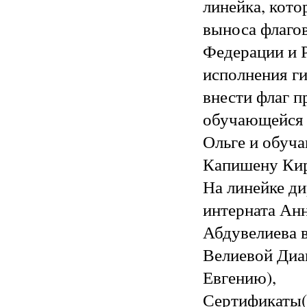
линейка, кото
выноса флаго
Федерации и 
исполнения г
внести флаг п
обучающейся 
Ольге и обуч
Капишену Кир
На линейке д
интерната Ан
Абдувелиева 
Велиевой Диа
Евгению),
Сертификаты