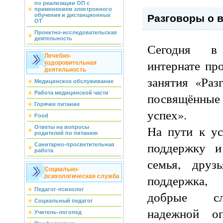
по реализации ОП с
применением электронного
обучения и дистанционных
Разговоры о 
ОТ
Проектно-исследовательская
деятельность
Сегодня в
Лечебно-
интернате пр
оздоровительная
деятельность
занятия «Раз
Медицинское обслуживание
Работа медицинской части
посвящённые
Горячее питание
успех».
Food
На пути к ус
Ответы на вопросы
родителей по питанию
поддержку 
Санитарно-просветительная
работа
семья, друз
Социально-
поддержка,
психологическая служба
Педагог-психолог
добрые сл
Социальный педагог
надежной о
Учитель-логопед