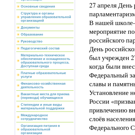
27 апреля День
Основные сведения
парламентаризм
Структура и органы
управления образовательной
В нашей школе
организацией
Документы
мероприятие п
Образование
российского па
Руководство
День российско
Педагогический состав
был учрежден 27
Материально-техническое
обеспечение и оснащенность
образовательного процесса.
когда были вне
Доступная среда
Федеральный за
Платные образовательные
услуги
славы и памятн
Финансово-хозяйственная
деятельность
Установление н
Вакантные места для приема
(перевода) обучающихся
России «призва
Стипендии и иные виды
привлечению в
материальной поддержки
Международное
слоёв населения
сотрудничество
Федерального С
Организация питания в
образовательной
организации