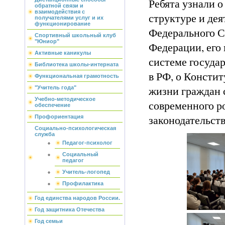
Ребята узнали о
обратной связи и
взаимодействия с
структуре и де
получателями услуг и их
функционирование
Федерального С
Спортивный школьный клуб
"Юниор"
Федерации, его
Активные каникулы
системе госуда
Библиотека школы-интерната
в РФ, о Констит
Функциональная грамотность
жизни граждан 
"Учитель года"
Учебно-методическое
современного р
обеспечение
законодательств
Профориентация
Социально-психологическая
служба
Педагог-психолог
Социальный
педагог
Учитель-логопед
Профилактика
Год единства народов России.
Год защитника Отечества
Год семьи