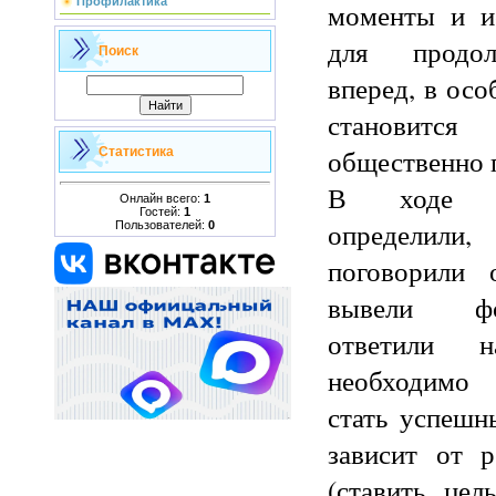
Профилактика
моменты и и
для продол
Поиск
вперед, в осо
становитс
общественно 
Статистика
В ходе з
Онлайн всего:
1
Гостей:
1
определили,
Пользователей:
0
поговорили 
вывели фо
ответили 
необходимо
стать успешн
зависит от р
(ставить цел