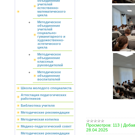
объединение
учителей
естественно-
математического
цикла
Методическое
объединение
учителей
социально-
гуманитарного и
художественно-
эстетического
цикла
Методическое
объединение
классных
руководителей
Методическое
объединение
воспитателей
Школа молодого специалиста
Аттестация педагогических
работников
Библиотека учителя
Методические рекомендации
Методическая копилка
Просмотров:
113
|
Добав
Медико-педагогический совет
28.04.2025
Методические рекомендации