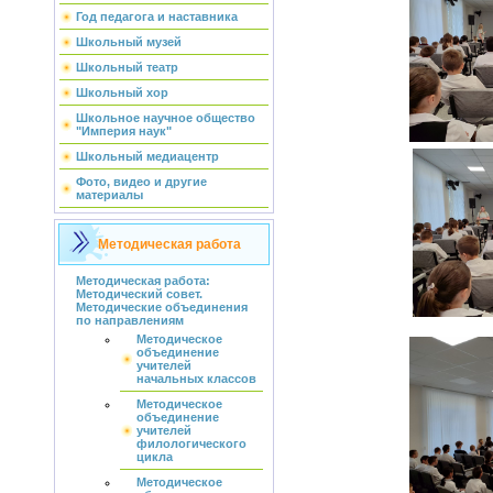
Год педагога и наставника
Школьный музей
Школьный театр
Школьный хор
Школьное научное общество
"Империя наук"
Школьный медиацентр
Фото, видео и другие
материалы
Методическая работа
Методическая работа:
Методический совет.
Методические объединения
по направлениям
Методическое
объединение
учителей
начальных классов
Методическое
объединение
учителей
филологического
цикла
Методическое