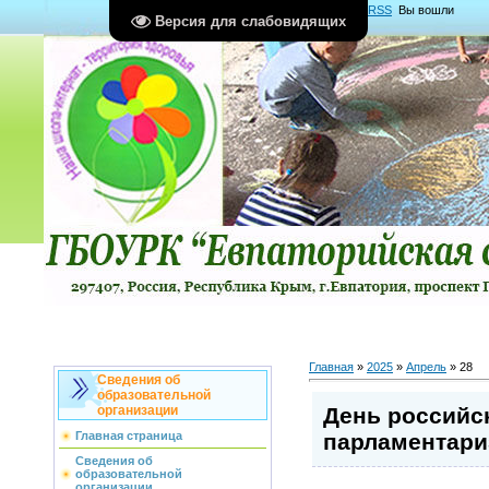
Главная
|
Регистрация
|
Вход
|
RSS
Вы вошли
Версия для слабовидящих
как
Гость
Группа "
Гости
"
Главная
»
2025
»
Апрель
»
28
Сведения об
образовательной
День российс
организации
парламентари
Главная страница
Сведения об
образовательной
организации