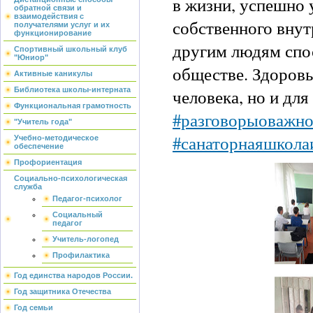
в жизни, успешно 
обратной связи и
взаимодействия с
собственного внут
получателями услуг и их
функционирование
другим людям спо
Спортивный школьный клуб
"Юниор"
обществе. Здоровь
Активные каникулы
человека, но и для
Библиотека школы-интерната
Функциональная грамотность
#разговорыоважн
"Учитель года"
#санаторнаяшкола
Учебно-методическое
обеспечение
Профориентация
Социально-психологическая
служба
Педагог-психолог
Социальный
педагог
Учитель-логопед
Профилактика
Год единства народов России.
Год защитника Отечества
Год семьи