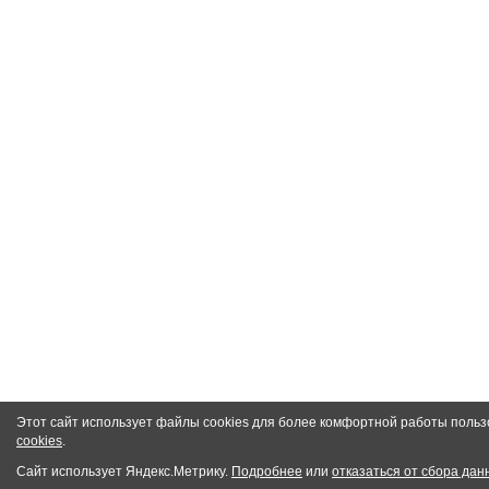
Этот сайт использует файлы cookies для более комфортной работы польз
cookies
.
Сайт использует Яндекс.Метрику.
Подробнее
или
отказаться от сбора дан