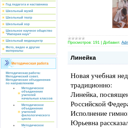
Год педагога и наставника
Школьный музей
Школьный театр
Школьный хор
Школьное научное общество
"Империя наук"
Школьный медиацентр
Просмотров:
191
|
Добавил:
Adm
Фото, видео и другие
материалы
Линейка
Методическая работа
Новая учебная нед
Методическая работа:
Методический совет.
Методические объединения
традиционно:
по направлениям
Методическое
Линейка, посвяще
объединение
учителей
начальных классов
Российской Федер
Методическое
объединение
Исполнение гимно
учителей
филологического
цикла
Юрьевна рассказа
Методическое