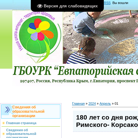
Главная
|
Регистрация
|
Вход
|
RSS
Вы вошли
Версия для слабовидящих
как
Гость
Группа "
Гости
"
Главная
»
2024
»
Апрель
»
01
Сведения об
образовательной
180 лет со дня ро
организации
Римского- Корсако
Главная страница
Сведения об
образовательной
организации