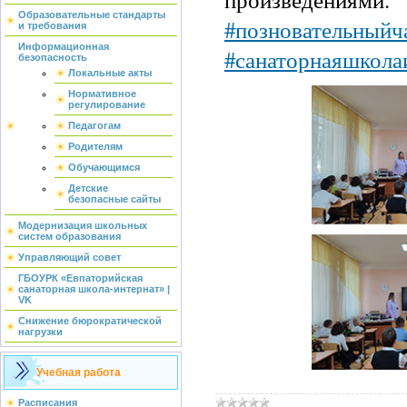
Образовательные стандарты
#позновательныйч
и требования
Информационная
#санаторнаяшкола
безопасность
Локальные акты
Нормативное
регулирование
Педагогам
Родителям
Обучающимся
Детские
безопасные сайты
Модернизация школьных
систем образования
Управляющий совет
ГБОУРК «Евпаторийская
санаторная школа-интернат» |
VK
Снижение бюрократической
нагрузки
Учебная работа
Расписания