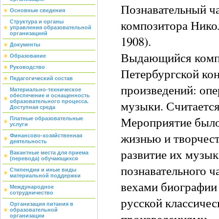
Познавательный ч
Основные сведения
композитора Нико
Структура и органы
управления образовательной
организацией
1908).
Документы
Выдающийся компо
Образование
Руководство
Петербургской ко
Педагогический состав
произведений: опе
Материально-техническое
обеспечение и оснащенность
музыки. Считаетс
образовательного процесса.
Доступная среда
Мероприятие было
Платные образовательные
услуги
жизнью и творчест
Финансово-хозяйственная
деятельность
развитие их музык
Вакантные места для приема
(перевода) обучающихся
познавательного 
Стипендии и иные виды
материальной поддержки
вехами биографии 
Международное
сотрудничество
русской классичес
Организация питания в
образовательной
произведениями.
организации