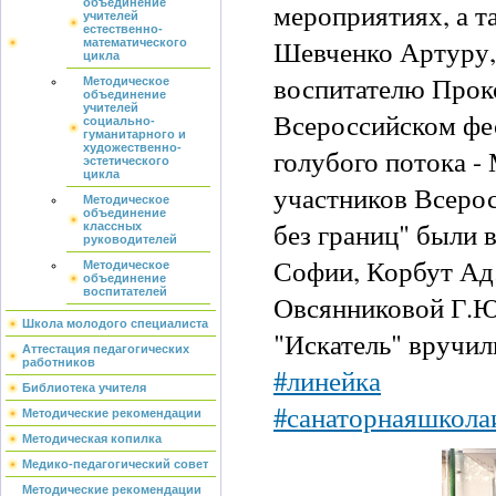
объединение
мероприятиях, а т
учителей
естественно-
Шевченко Артуру,
математического
цикла
воспитателю Прок
Методическое
объединение
учителей
Всероссийском фе
социально-
гуманитарного и
художественно-
голубого потока -
эстетического
цикла
участников Всерос
Методическое
объединение
без границ" были
классных
руководителей
Софии, Корбут Ад
Методическое
объединение
воспитателей
Овсянниковой Г.Ю
Школа молодого специалиста
"Искатель" вручил
Аттестация педагогических
работников
#линейка
Библиотека учителя
#санаторнаяшкола
Методические рекомендации
Методическая копилка
Медико-педагогический совет
Методические рекомендации