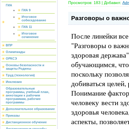
Просмотров:
183
|
Добавил:
Adm
ГИА
ГИА 9
Разговоры о важн
Итоговое
собеседование
ГИА 11
После линейки все
Итоговое
сочинение
"Разговоры о важн
ВПР
здоровая держава"
Олимпиады
ОРКСЭ
обучающимся, что 
Основы безопасности и
защиты Родины
поскольку позволя
Труд (технология)
добиваться целей,
Инклюзия
Образовательные
Понимание фактор
программы, учебный план,
аннотации к рабочим
программам, рабочие
человеку вести зд
программы
здоровья человек
Дополнительное образование
Приказы
аспекты, позволяе
Дистанционное обучение
Дистанционные способы