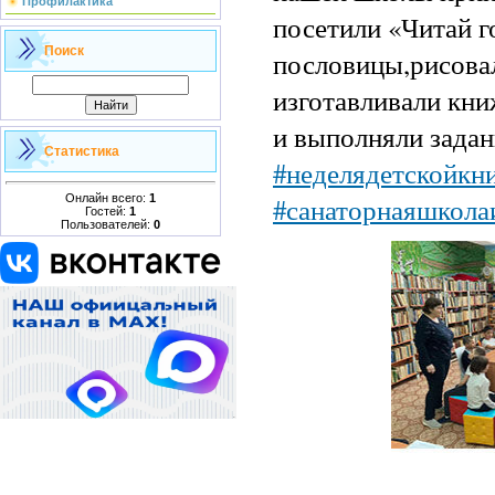
Профилактика
посетили «Читай г
Поиск
пословицы,рисова
изготавливали кни
и выполняли зада
Статистика
#неделядетскойкн
Онлайн всего:
1
#санаторнаяшкола
Гостей:
1
Пользователей:
0