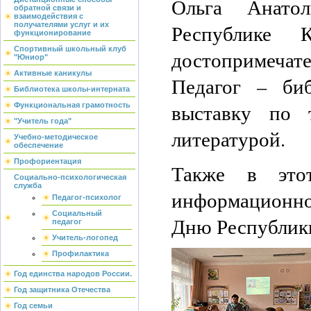
Ольга Анатол
обратной связи и
взаимодействия с
Республике К
получателями услуг и их
функционирование
Спортивный школьный клуб
достопримечате
"Юниор"
Активные каникулы
Педагог – би
Библиотека школы-интерната
выставку по 
Функциональная грамотность
"Учитель года"
литературой.
Учебно-методическое
обеспечение
Профориентация
Также в это
Социально-психологическая
служба
информационно
Педагог-психолог
Социальный
Дню Республик
педагог
Учитель-логопед
Профилактика
Год единства народов России.
Год защитника Отечества
Год семьи