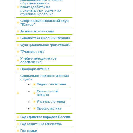
обратной связи и
взаимодействия с
получателями услуг и их
функционирование
Спортивный школьный клуб
"Юниор"
Активные каникулы
Библиотека школы-интерната
Функциональная грамотность
"Учитель года"
Учебно-методическое
обеспечение
Профориентация
Социально-психологическая
служба
Педагог-психолог
Социальный
педагог
Учитель-логопед
Профилактика
Год единства народов России.
Год защитника Отечества
Год семьи