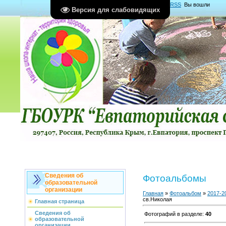
Главная
|
Регистрация
|
Вход
|
RSS
Вы вошли
Версия для слабовидящих
как
Гость
Группа "
Гости
"
Сведения об
Фотоальбомы
образовательной
организации
Главная
»
Фотоальбом
»
2017-2
св.Николая
Главная страница
Сведения об
Фотографий в разделе
:
40
образовательной
организации