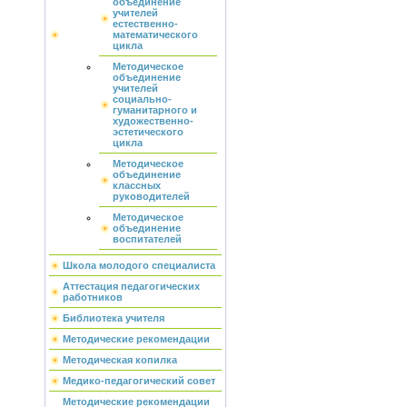
объединение
учителей
естественно-
математического
цикла
Методическое
объединение
учителей
социально-
гуманитарного и
художественно-
эстетического
цикла
Методическое
объединение
классных
руководителей
Методическое
объединение
воспитателей
Школа молодого специалиста
Аттестация педагогических
работников
Библиотека учителя
Методические рекомендации
Методическая копилка
Медико-педагогический совет
Методические рекомендации